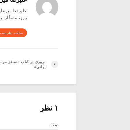
علیرضا میرعلینقی متول
روزنامه‌نگار،
مشاهده تمام پست 
مروری بر کتاب «سلفژ موس
ایرانی»
۱ نظر
دیدگاه