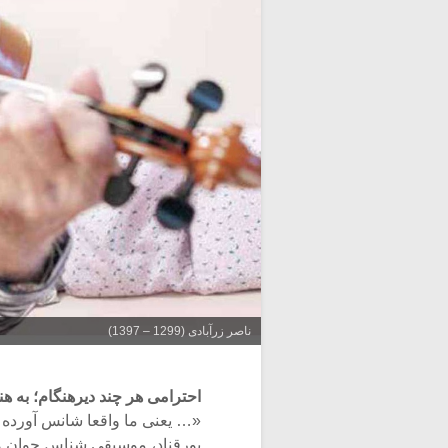
ناصر زرآبادی (1299 – 1397)
احترامی هر چند دیرهنگام؛ به ه
«… یعنی ما واقعا شانس آورده ای
پورقناد، موسیقی شناس جوان و 