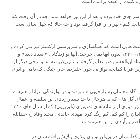
ه کننده از عهده برآمده است.
ر جای خود بوده و بعد از این نیز خواهد ماند. چه در آن وقت که
انت کنم» تهران را فرا گرفته بود و چه حالا که چهل سال است
یست هایی است که آهنگسازی و سرپرستی ارکستر نیز می کرده و
موسیقی رادیو در سال های ۱۳۴۵- ۱۳۳۰ بدون آنها نمی چرخید. آنها نوازندگانی «استاد دیده» و
اد ابوالحسن صبا تعلیم گرفته یا تاثیرپذیرفته اند و برخی دیگر از
 فر یا کمانچه نوازانی چون علیرضا خان چنگی که نامی و اثری
 گاه معلمان بسیارخوبی هم بودند و در نوازندگی، توانا و همیشه
ی گل ها – که به هرحال تا حد بسیار زیادی این سلیقه و اعمال
نفوذ پیرنیا مشاورانش بودند – و نیز دوری از رسانه های تصویری (تلویزیون) که از سال های ۱۳۴۰
نان را کم کم، کم رنگ کرد. مهدی خالدی، مجید وفادار، عبدالله
 زرآبادی از این هنرمندانند.
دامشان در ویولن نوازی و ذوق پالایش یافته شان در