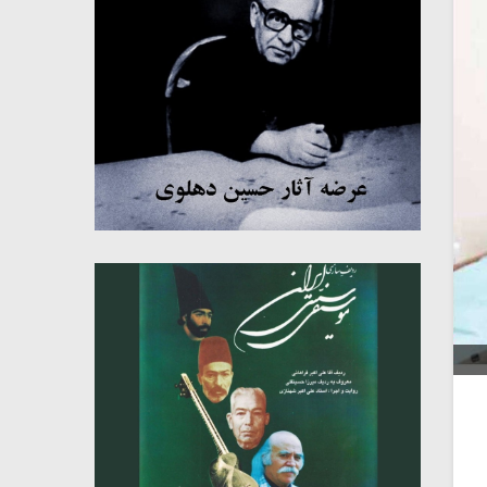
میکلوش روژا
موریس ژار