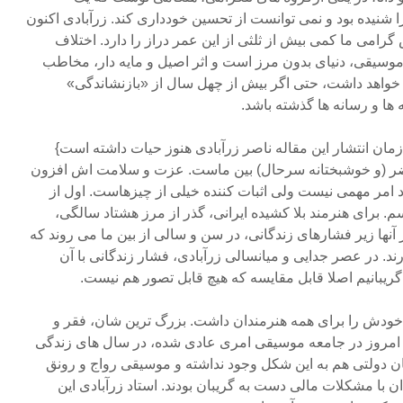
ا شنیده بود و نمی توانست از تحسین خودداری کند. زرآبادی اکنون
می ما کمی بیش از ثلثی از این عمر دراز را دارد. اختلاف
لی دنیای موسیقی، دنیای بدون مرز است و اثر اصیل و مایه دار، مخاطب
خواهد داشت، حتی اگر بیش از چهل سال از «بازنشاندگی»
ها و رسانه ها گذشته باشد.
زمان انتشار این مقاله ناصر زرآبادی هنوز حیات داشته است}
ضر (و خوشبختانه سرحال) بین ماست. عزت و سلامت اش افزون
 امر مهمی نیست ولی اثبات کننده خیلی از چیزهاست. اول از
برای هنرمند بلا کشیده ایرانی، گذر از مرز هشتاد سالگی،
آنها زیر فشارهای زندگانی، در سن و سالی از بین ما می روند که
ند. در عصر جدایی و میانسالی زرآبادی، فشار زندگانی با آن
ریبانیم اصلا قابل مقایسه که هیچ قابل تصور هم نیست.
 خودش را برای همه هنرمندان داشت. بزرگ ترین شان، فقر و
ه امروز در جامعه موسیقی امری عادی شده، در سال های زندگی
ان دولتی هم به این شکل وجود نداشته و موسیقی رواج و رونق
ن با مشکلات مالی دست به گریبان بودند. استاد زرآبادی این