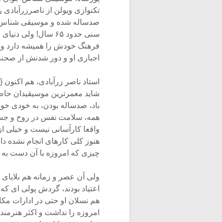
تکنوازی ویولن از ناصرزرآبادی ر
صدساله شده و موسیقی شناس گرا
سنی حدود ۶۵ سال! و
فرهنگ خودش را همیشه دارد و 
اجباری او و دور شدنش از صحنه 
استاد ناصر زرآبادی، هم اکنون {
شاید معمرترین موسیقیدان حا
باد، صدساله بودن، به خودی خود
همه، سلامت نفس در روح و جسم. 
واقعا کارآسانی نیست و خیلی از 
هنوز کلی کارهای انجام نشده دار
چیزی که امروزه با آن دست به گ
ولی آن عصر و زمانه هم بلایای
اعتیاد بودند، گردش پولی ای ک
هم نسلان او حتی در ادارات مک
امروزه را نداشت و اکثر هنرمندا