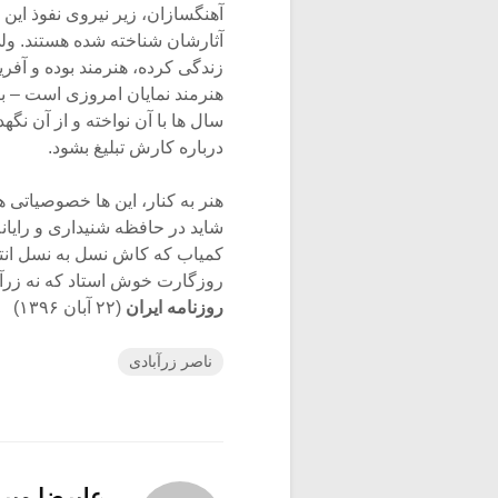
آهنگسازان، زیر نیروی نفوذ این 
آثارشان شناخته شده هستند. ول
زندگی کرده، هنرمند بوده و آفر
هنرمند نمایان امروزی است – ب
سال ها با آن نواخته و از آن ن
درباره کارش تبلیغ بشود.
هنر به کنار، این ها خصوصیاتی ه
شاید در حافظه شنیداری و رای
کمیاب که کاش نسل به نسل انتقا
روزگارت خوش استاد که نه زرآباد
روزنامه ایران
(۲۲ آبان ۱۳۹۶)
ناصر زرآبادی
علیرضا میر