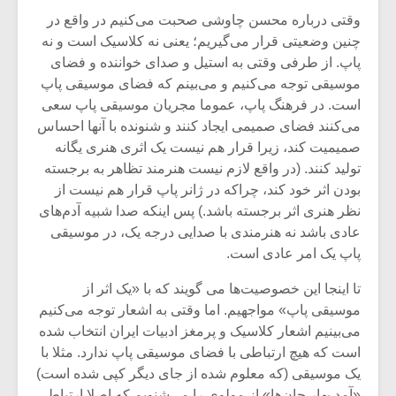
شیش و نیم»
موسیقی فی
وقتی درباره محسن چاوشی صحبت می‌کنیم در واقع در
برگزار می 
چنین وضعیتی قرار می‌گیریم؛ یعنی نه کلاسیک است و نه
اگر نمی توانی
سکانسی به 
پاپ. از طرفی وقتی به استیل و صدای خواننده و فضای
مشهورترین باشی،
موسیقی فیلم 
موسیقی توجه می‌کنیم و می‌بینم که فضای موسیقی پاپ
بدنام ترین باش
است. در فرهنگ پاپ، عموما مجریان موسیقی پاپ سعی
می‌کنند فضای صمیمی ایجاد کنند و شنونده با آنها احساس
صمیمیت کند، زیرا قرار هم نیست یک اثری هنری یگانه
تولید کنند. (در واقع لازم نیست هنرمند تظاهر به برجسته
بودن اثر خود کند، چراکه در ژانر پاپ قرار هم نیست از
نظر هنری اثر برجسته باشد.) پس اینکه صدا شبیه آدم‌های
عادی باشد نه هنرمندی با صدایی درجه یک، در موسیقی
پاپ یک امر عادی است.
تا اینجا این خصوصیت‌ها می گویند که با «یک اثر از
موسیقی پاپ» مواجهیم. اما وقتی به اشعار توجه می‌کنیم
می‌بینیم اشعار کلاسیک و پرمغز ادبیات ایران انتخاب شده
است که هیچ ارتباطی با فضای موسیقی پاپ ندارد. مثلا با
یک موسیقی (که معلوم شده از جای دیگر کپی شده است)
«آمد بهار جان‌ها» از مولوی را می‌شنویم که اصلا ارتباطی