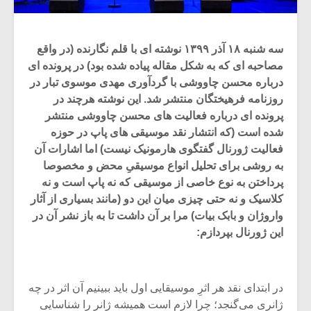
سه شنبه ۱۸ آذر ۱۳۹۹
نوشته ای با قلم نگارنده (در واقع
مصاحبه ای که به شکل مقاله پیاده شده بود) در پرونده ای
درباره محسن چاووشی با گردآوری مهدی موسوی تبار در
روزنامه فرهیختگان منتشر شد. این نوشته هرچند در
پرونده ای درباره فعالیت های محسن چاووشی منتشر
شده است (که انتشار نقد موسیقی های پاپ در حوزه
فعالیت ژورنال گفتگوی هارمونیک نیست) اما اشارات آن
به روشی برای تحلیل انواع موسیقیِ محض و مخصوصا
پرداختن به نوع خاصی از موسیقی که نه پاپ است و نه
کلاسیک و نه حتی چیزی میان این دو (مانند بسیاری از آثار
واروژان و بابک بیات) مرا بر آن داشت تا به باز نشر آن در
این ژورنال بپردازم:
در ابتدای نقد هر اثرِ موسیقایی اول باید ببینیم آن اثر در چه
ژانری می‌گنجد؛ چرا لازم است همیشه ژانر را شناسایی