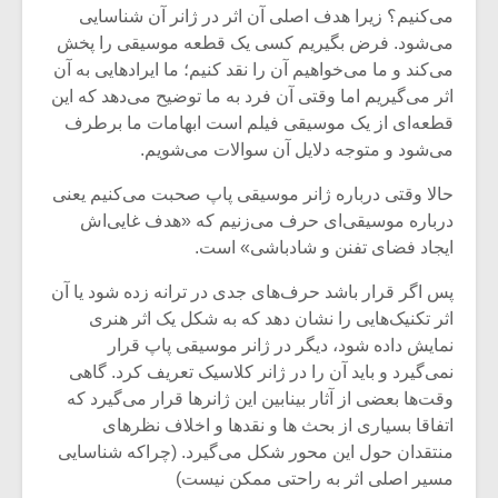
می‌کنیم؟ زیرا هدف اصلی آن اثر در ژانر آن شناسایی
می‌شود. فرض بگیریم کسی یک قطعه موسیقی را پخش
می‌کند و ما می‌خواهیم آن را نقد کنیم؛ ما ایرادهایی به آن
اثر می‌گیریم اما وقتی آن فرد به ما توضیح می‌دهد که این
قطعه‌ای از یک موسیقی فیلم است ابهامات ما برطرف
می‌شود و متوجه دلایل آن سوالات می‌شویم.
حالا وقتی درباره ژانر موسیقی پاپ صحبت می‌کنیم یعنی
درباره موسیقی‌ای حرف می‌زنیم که «هدف غایی‌اش
ایجاد فضای تفنن و شادباشی» است.
پس اگر قرار باشد حرف‌های جدی در ترانه زده شود یا آن
اثر تکنیک‌هایی را نشان دهد که به شکل یک اثر هنری
نمایش داده شود، دیگر در ژانر موسیقی پاپ قرار
میکلوش روژا
موریس ژار
نمی‌گیرد و باید آن را در ژانر کلاسیک تعریف کرد. گاهی
وقت‌ها بعضی از آثار بینابین این ژانرها قرار می‌گیرد که
اتفاقا بسیاری از بحث ها و نقدها و اخلاف نظرهای
منتقدان حول این محور شکل می‌گیرد. (چراکه شناسایی
یادداشتی بر موسیقی
دوره آموزش
مسیر اصلی اثر به راحتی ممکن نیست)
متن فیلم «متری
موسیقی بر