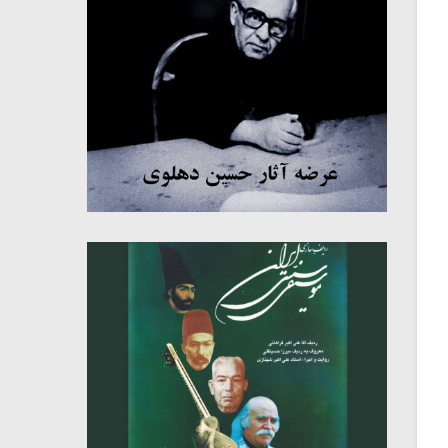
میکلوش روژا
موریس ژار