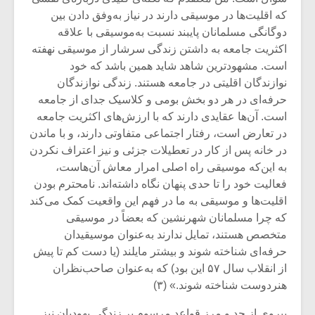
شیش و نیم»
موسیقی فی
که اقلیت‌ها در موسیقی دارند در نیاز به‌وفق دادن بین
برگزار می 
دوگانگی مسلمانان پایبند نسبت به‌موسیقی با علاقه
اگر نمی توانی
سکانسی به 
اکثریت جامعه به داشتن زندگی سرشار از موسیقی نهفته
مشهورترین باشی،
موسیقی فیلم 
است. مشهودترین شاهد شاید همین باشد که خود
بدنام ترین باش
نوازندگان اقلیتی در جامعه هستند. زندگی نوازندگان
حرفه‌ای در هر دو بخش بومی و کلاسیک جدای از جامعه
است. آن‌ها عقایدی دارند که با ارزش‌های اکثریت جامعه
در تعارض است، رفتار اجتماعی متفاوتی دارند، و با ماندن
در خانه پس از کار در تعطیلات جزئی و نیز اعتراف نکردن
به این‌که موسیقی راه اصلی امرار معاش آن‌هاست،
فعالیت خود را تا حدی پنهان نگاه داشته‌اند. نامحترم بودن
اقلیت‌ها و موسیقی به ما در فهم این واقعیت کمک می‌کند
که چرا مسلمانان شهرنشین که بعضاً در موسیقی
متخصص هستند، تمایل ندارند به‌عنوان موسیقیدان
حرفه‌ای شناخته شوند و بیشتر مایلند (یا دست کم تا پیش
از انقلاب سال ۵۷ این بود) که به‌عنوان صاحب‌نظران
هنردوست شناخته شوند.» (۳)
پیروی از حد‌ و مرز قواعد مرسوم بر زندگی یهودیان نیز