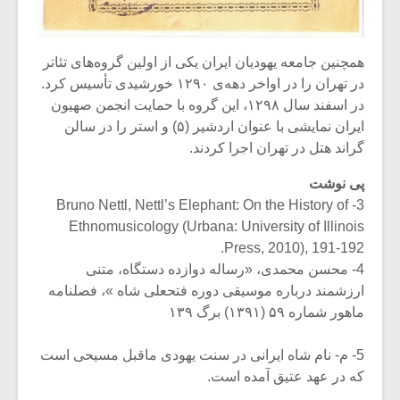
همچنین جامعه یهودیان ایران یکی از اولین گروه‌های تئاتر‌
در تهران را در اواخر دهه‌ی ۱۲۹۰ خورشیدی تأسیس کرد.
در اسفند سال ۱۲۹۸، این گروه با حمایت انجمن صهیون
ایران نمایشی با عنوان اردشیر (۵) و استر را در سالن
گراند هتل در تهران اجرا کردند.
پی نوشت
3- Bruno Nettl, Nettl’s Elephant: On the History of
Ethnomusicology (Urbana: University of Illinois
Press, 2010), 191-192.
4- محسن محمدی، «رساله دوازده دستگاه، متنی
ارزشمند درباره موسیقی دوره فتحعلی شاه »، فصلنامه
ماهور شماره ۵۹ (۱۳۹۱) برگ ۱۳۹
5- م- نام شاه ایرانی در سنت یهودی ماقبل مسیحی است
که در عهد عتیق آمده است.