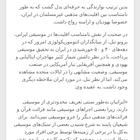
بدین ترتیب نوازندگی به حرفه‌ای بدل گشت که به طور
نامتناسب بین اقلیت‌های مذهبی غیرمسلمان در ایران،
خصوصا یهودیان و ارامنه رواج داشت.
در صحبت از نقش نامتناسب اقلیت‌ها در موسیقی ایرانی،
برونو نتل، از بنیانگذاران اتنوموزیکولوژی امروز که در
دهه‌های‌ ۴۰ و ۵۰ خورشیدی در ایران به تحقیق موسیقی
پرداخت، با در نظر داشتن شمار کثیر مهاجران ایتالیایی و
یهودی و همچنین آفریقایی تبار آمریکایی در صنعت
موسیقی، وضعیت مشابهی را در ایالات متحده مشاهده
می‌کند. اما از نظر نتل، در مورد ایران ملاحظه دیگری
وجود داشت. به عقیده وی:
میکلوش روژا
موریس ژار
«ایرانیان به‌طور سنتی تعریف محدودتری از موسیقی
دارند، زیرا بعضی اجراهای موسیقی مانند قرائت قرآن و
قرائت‌های مذهبی دیگر را جزو موسیقی نمی‌دانند. برای
شیعیان پایبند به شرع شنیدن بعضی از سبک‌های موسیقی
یادداشتی بر موسیقی
دوره آموزش
به‌کل یا در برخی از زمینه‌ها توسط برخی افراد مورد
متن فیلم «متری
موسیقی بر
سوال است. من معتقدم که نکته‌ی کلیدی درباره‌ی نقشی