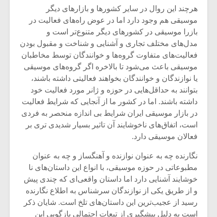
هرچند این روال در سایر کشورها و بازارهای دیگر
موسیقی هم وجود دارد اما در عوض راه‌های فعالیت در
بازرا موسیقی در کشورهای دیگر متنوع‌تر است و
مدل‌های مختلف تجاری و آشنایی و شناخت و مقبول بودن
فعالیت‌های متفاوت گروه‌ها و خوانندگان توسط مخاطبان
موسیقی باعث می‌شود تا بالاخره اگر گروه‌های موسیقی
یا نوازندگان و خوانندگان بخواهند فعالیتی داشته باشند،
بتوانند به حداقل‌هایی در حوزه و ژانر مورد فعالیت خود
داشته باشند. اما در کشور ما از آنجایی که شرایط فعالیت
در بازار موسیقی ایران شرایط بی اندازه منحصر به فردی
است، اتفاق‌های ناخوشایند آن تاثیر بسیار شدیدی تری بر
فعالان موسیقی دارد.
میکلوش روژا
موریس ژار
نگارنده چه به عنوان نوازنده و آهنگساز و چه به عنوان
مطبوعاتی در حوزه موسیقی، با انواع این داستان‌های نا
خوشایند آشنایی دارد اما داستان واقعی‌ای که چندی پیش
و از طریق یکی از نوازندگان سرشناس به اطلاع نگارنده
یادداشتی بر موسیقی
دوره آموزش
رسید از عجیب‌ترین این داستان‌های تلخ است. شایان ذکر
متن فیلم «متری
موسیقی بر
است به دلیل پیشگیری از تبعات احتمالی بازگویی این