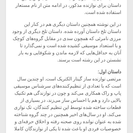
شیش و نیم»
موسیقی فی
داستان برای نوازنده مذکور، در ادامه متن از نام مستعار
برگزار می 
استفاده شده است.
اگر نمی توانی
سکانسی به 
در این نوشته همچنین داستان دیگری هم در کنار این
مشهورترین باشی،
موسیقی فیلم 
بدنام ترین باش
داستان تلخ داستان آورده شده. داستان تلخ دیگری از وجود
مرزی نامرئی که همچون سدی در مقابل گروه‌های کوچک
و با استعداد موسیقی کشیده شده است و نمی‌گذارد تا
آنان به حداقل‌هایی که لازمه ماندن و شکوفایی و به بار
نشستن در این رشته است برسند.
داستان اول:
مرتضی نوازنده ساز گیتار الکتریک است. او چندین سال
است که با تعدادی از تنظیم‌کننده‌های سرشناس موسیقی
پاپ و راک همکاری می‌کند و چون در نوازندگی هم تکنیک
بالایی دارد و هم با احساس ساز می‌زند، در بسیاری از
قطعات ساخته شده توسط این تنظیم کنندگان، تک نوازی
می‌کند. او در سال‌های اخیر همچنین در چند گروه شناخته
شده به عنوان نوانده روی صحنه رفته و اخلاق حرفه‌ای و
خصوصیات فردی او باعث شده تا یکی از نوازندگان کاملا