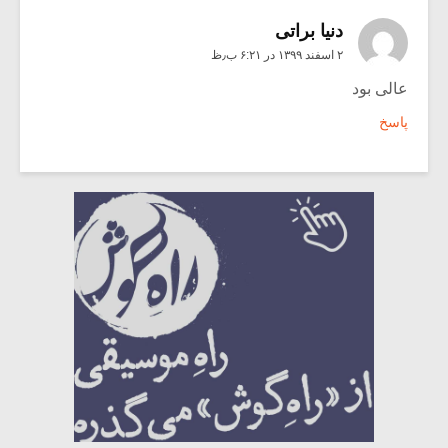
دنیا براتی
۲ اسفند ۱۳۹۹ در ۶:۲۱ ب٫ظ
عالی بود
پاسخ