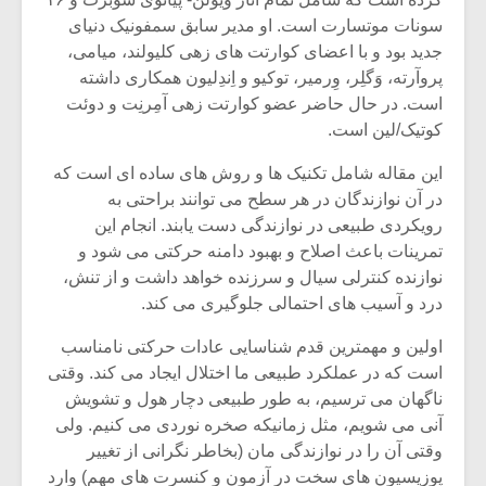
سونات موتسارت است. او مدیر سابق سمفونیک دنیای
جدید بود و با اعضای کوارتت های زهی کلیولند، میامی،
پروآرته، وَگلِر، وِرمیر، توکیو و اِندِلیون همکاری داشته
است. در حال حاضر عضو کوارتت زهی آمِرنِت و دوئت
کوتیک/لین است.
این مقاله شامل تکنیک ها و روش های ساده ای است که
در آن نوازندگان در هر سطح می توانند براحتی به
رویکردی طبیعی در نوازندگی دست یابند. انجام این
تمرینات باعث اصلاح و بهبود دامنه حرکتی می شود و
نوازنده کنترلی سیال و سرزنده خواهد داشت و از تنش،
درد و آسیب های احتمالی جلوگیری می کند.
میکلوش روژا
موریس ژار
اولین و مهمترین قدم شناسایی عادات حرکتی نامناسب
است که در عملکرد طبیعی ما اختلال ایجاد می کند. وقتی
ناگهان می ترسیم، به طور طبیعی دچار هول و تشویش
آنی می شویم، مثل زمانیکه صخره نوردی می کنیم. ولی
یادداشتی بر موسیقی
دوره آموزش
وقتی آن را در نوازندگی مان (بخاطر نگرانی از تغییر
متن فیلم «متری
موسیقی بر
پوزیسیون های سخت در آزمون و کنسرت های مهم) وارد