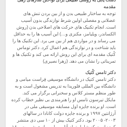
مقدمه
توجه به ساختار طبیعی بدن و از بین بردن تنش های
عضلانی و مفصلی اولین شرط نوازندگی بدون آسیب
است. انجام تکنیک های حرکت های اصلاحی بدن (روش
الکساندر، ویلیامز، مکنزی و…) این آسیب ها را به حداقل
می رساند و در مواردی هم از بین می برد. این تکنیک ها را
باید شناخت و در نوازندگی هم اعمال کرد. دکتر توماس
کُتیک مقدمه ای برای این روش ارائه می کند و تکنیک ها و
تمریناتی را نشان می دهد. (زهرا نصیری)
دکتر تامس کُتیک
دکتر تامس کتیک در دانشگاه موسیقی فِراست میامی و
دانشگاه بین المللی فلوریدا به تدریس مشغول است و به
طور منظم مستر کلاس و سخنرانی برگزار می کند.
مایکل تیرسون تامس او را هنرمندی بی نظیر خطاب کرده
است. او برنده جایزه اول مسابقه موسیقی ملی در
آرژانتین ۱۹۹۷ و برنده جایزه دولت کانادا در سالهای
۲۰۰۳- ۲۰۰۵ بود. دکتر کتیک بیش از ۱۰ سی دی منتشر
کرده است که شامل تمام آثار ویولن- پیانوی شوبرت و ۱۶