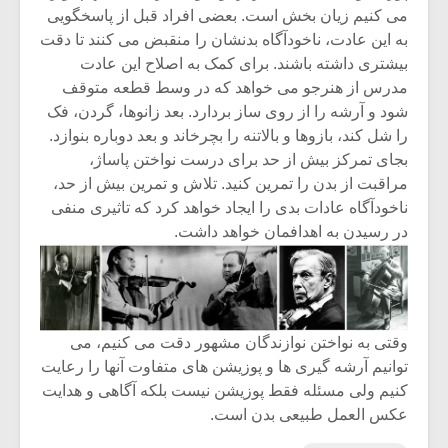
شیش و نیم»
موسیقی فی
می کنیم زیان بخش است. بعضی افراد قبل از پاسخگویی
برگزار می 
به این عادت، ناخودآگاه بدنشان را منقبض می کنند تا دقت
اگر نمی توانی
سکانسی به 
بیشتری داشته باشند. برای کمک به اصلاح این عادت
مشهورترین باشی،
موسیقی فیلم 
مدرس از هنرجو می خواهد که در وسط قطعه متوقف
بدنام ترین باش
شود و آرشه را از روی ساز بردارد. بعد زانوها، گردن، فک
را شل کند، بازوها و بالاتنه را بچرخاند و بعد دوباره بنوازد.
بجای تمرکز بیش از حد برای درست نواختن پاساژ،
مراقبت از بدن را تمرین کنید. تلاش و تمرین بیش از حد،
ناخودآگاه عادات بدی را ایجاد خواهد کرد که تاثیری منفی
در رسیدن به اهدافمان خواهد داشت.
وقتی به نواختن نوازندگان مشهور دقت می کنیم، می
توانیم آرشه گیری ها و پوزیشن های متفاوت آنها را رعایت
کنیم ولی مسئله فقط پوزیشن نیست بلکه آگاهی و هدایت
عکس العمل طبیعی بدن است.