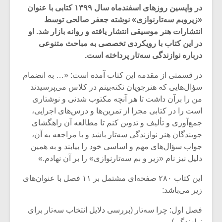
در واپسین روزهای اسفندماه سال ۱۳۹۹ کتابی با عنوان
«زیروبم سه‌تارنوازی» نوشته جعفر صالحی توسط
انتشارات هنر موسیقی انتشار یافته و روانه بازار شد. او
در این کتاب با رویکردی تخصصی به مباحث متنوعی
درباره نوازندگی سه‌تار پرداخته است.
در قسمتی از مقدمه این کتاب آمده است: «… به انضمام
سؤال‌هایی که هنرجویان نکته‌بینم در کلاس می‌پرسیدند
من را برآن داشت تا هر آنچه مکتوب شدنی و نوشتاری
است را در کتابی مجزا از تمرین‌ها و درس‌های اجرایی،
جمع‌آوری و تألیف و تدوین کنم تا مطالعه آن راهگشای
جویندگان هنر نوازندگی سه‌تار باشد و با مراجعه به آن،
جواب سؤال‌های مهم و اساسی خود را بیابند و به همین
میکلوش روژا
موریس ژار
دلیل نیز نام «زیر و بم سه‌تارنوازی» را بر آن نهادم.»
این کتاب ۲۸۰ صفحه‌ای مشتمل بر ۱۱ فصل با عنوان‌های
زیر می‌باشد:
یادداشتی بر موسیقی
دوره آموزش
فصل اول: چرا سه‌تار (بررسی دلایل انتخاب سه‌تار برای
متن فیلم «متری
موسیقی بر
نوازندگی)