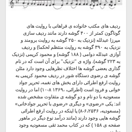
ردیف های مکتب خانواده ی فراهانی با روایت های
گوناگون کمتر از ۴۰۰ گوشه دارند مانند ردیف سازی
میرزا عبدلله (نزدیک به ۲۵۰ گوشه به روایت برومند و
نزدیک به ۳۹۰ گوشه به روایت منتظم لحکما) و ردیف
آوازی عبدلله دوامی ( ۱۸۸ گوشه) و محمود کریمی (نزدیک
به ۲۲۳ گوشه). واژه ی ”نزدیک” برای آن است که در نام
گذاری بعضی گوشه ها اختلاف نظرهایی وجود دارد مثلن
گوشه ی رضوی دستگاه شور در ردیف محمود کریمی به
روایت ارفع اطرائی دارای بخش های نغمه، تحریر جواد
خوانی و فرود است (اطرائی، ،۱۳۶۹ ۸-۱۰) اما در روایت
مسعودیه با دو نام و دو گوشه ی متفاوت مشخص شده
اند:‌ یکی «رضوی» و دیگری «رضوی با تحریر جوادخانی»
(مسعودیه،‌ ۶،۲۵۳۶-۸) یا اینکه در روایت ارفع اطرائی
گوشه هایی وجود دارند (مانند درآمد نوع دیگر در ماهور
صفحه ی ۱۵۸ ) که در کتاب محمد تقی مسعودیه وجود