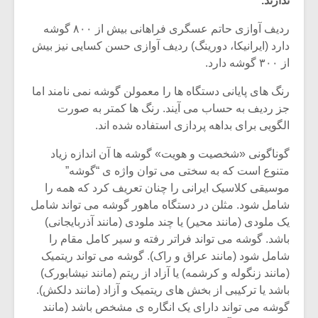
ندارند.
ردیف آوازی حاتم عسگری فراهانی بیش از ۸۰۰ گوشه
دارد (ایرانیکا، دورینگ) ردیف آوازی حسن کسایی نیز بیش
از ۳۰۰ گوشه دارد.
رنگ های پایانی دستگاه ها را معمولن گوشه نمی نامند اما
جز ردیف به حساب می آیند. رنگ ها کمتر به صورت
الگویی برای بداهه پردازی استفاده شده اند.
گوناگونی «شخصیت و هویت» گوشه ها آن اندازه زیاد
متنوع است که به سختی می توان واژه ی “گوشه”
موسیقی کلاسیک ایرانی را چنان تعریف کرد که همه را
شامل شود. مثلن در دستگاه ماهور گوشه می تواند شامل
میکلوش روژا
موریس ژار
یک ملودی (مانند محیر) یا چند ملودی (مانند آذربایجانی)
باشد. گوشه می تواند فراتر رفته و سیر کامل مقام را
شامل شود (مانند عراق و راک). گوشه می تواند ریتمیک
(مانند زنگوله و کرشمه) یا آزاد از ریتم (مانند نیشابورک)
باشد یا ترکیبی از بخش های ریتمیک و آزاد (مانند دلکش).
یادداشتی بر موسیقی
دوره آموزش
متن فیلم «متری
موسیقی بر
گوشه می تواند دارای یک انگاره ی مشخص باشد (مانند