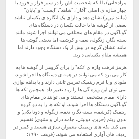
شیش و نیم»
موسیقی فی
مرادخانی) یا آنکه شخصیت اش را در سیر فراز و فرود با
برگزار می 
چهار سازه ی اصلی “آغاز”، “شاهد”، “ایست” و “پایان”
(مانند نیریز) نشان دهد و دارای یک انگاره ی یکسان نباشد
اگر نمی توانی
سکانسی به 
بعضی از گوشه ها با حالت یکسان در دستگاه های
مشهورترین باشی،
موسیقی فیلم 
بدنام ترین باش
گوناگون در مقام های مختلفی می توانند اجرا شوند مانند
بسته نگار، زنگوله، نغمه و کرشمه اما بعضی گوشه ها
مانند عشاق گرچه در بیش از یک دستگاه وجود دارند اما
همیشه مقام یکسانی دارند.
هرمز فرهت واژه ی “تکه” را برای گروهی از گوشه ها به
کار می برد که می توانند در همه ی دستگاه ها اجرا شوند،
ملودی و یا فرم ریتمیک تقریبن ثابتی دارند و با بداهه نوازی
نمی توان این ویژه گی ها را زیاد تغییر داد. همچنین تکه ها
دارای مقام مشخصی نیستند و می توانند در مقام های
گوناگون دستگاه ها اجرا شوند. او تکه ها را به دو گروه
ریتمیک (کرشمه، بسته نگار، نغمه، زنگوله و دوتا یکی) و
بدون ریتم (حزین، دوبیتی، جامه دران و مثنوی) تقسیم
می کند. تکه های ریتمیک معمولن سازی هستند و کمتر در
ردیف های آوازی استفاده می شوند. (فرهت ۱۹۹۰: