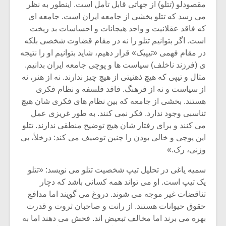
شیش و نیم»
موسیقی فی
مقصودلو (تتلو) از جهاتی قابل تأمل است. اینطور به نظر
برگزار می 
می رسد که تتلو بخشی از جامعه ایران است. جامعه ای
که فاقد عقلانیت و واجد هیجانات و احساسات بد ریخت
اگر نمی توانی
سکانسی به 
است. اگر بتوانیم تتلو را نه در مقام قضاوت شخصی بلکه
مشهورترین باشی،
موسیقی فیلم 
بدنام ترین باش
در مقام فهمی «تیپیک» قرار دهیم، شاید بتوانیم او را نتیجه
ی (فرزند ناخلف) سیاست ها و پوچی جامعه ایران بدانیم.
مثال و تیپی که هیچ ذهنیتی از هیچ چیز ندارند. نه از هنر، نه
از سیاست و نه از فرهنگ. فاقد فلسفه و نظام فکری
هستند. بخشی از جامعه که بین نظام های فکری شان هیچ
تناسبی وجود ندارد. فکر نمی کنند. به طور غریزی عمل
می کنند و برای رفتار شان هیچ توضیح منطقی ندارند. تتلو
این پوچی و خالی بودن را چنین توصیف می کند: درخلأ، بی
وزنی، رک.»
سمیه یاغی در تحلیل تیپ شخصیت تتلو می نویسد: «تتلو
یک تیپ است. او می تواند همه کسانی باشد که دچار
تناقضات غیر موجه می شوند. دروغ می گویند اما مدافع
حقوق حیوانات هستند. از رانت و صاحبان ثروت و قدرت
بهره می برند اما مخالف تبعیض اند. فحش می دهند اما به