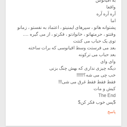
به اقیانوس
واقعا
آره آره آره
اما
پشتوانه هاتو ، سپرهای ایمنیتو ، اعتماد به نفستو ، زمانو
وقتتو ، حرمتهاتو ، خانوادتو ، فکرتو ، از می گیره ….
توی یک حباب می کنتت
بعد می فرستت وسط اقیانوسی که برات ساخته
بعد حباب می ترکونه
وای وای
دیگه چیزی نداری که بهش چنگ بزنی
خب چی می شه؟!!!!!!
فقط فقط فقط غرق می شی!!!
کیش و مات
The End
$پس خوب فکر کن$
پاسخ