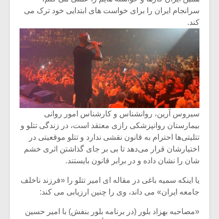
سرانجام ایران را برای خواست های ابتدایی خود ترک می
کند.
سیروس آرین، روانشناس و کارشناس امور روانی
بیمارستان روانپزشکی رازی معتقد است، در زندگی تتلو و
تتلیتی‌ها احترام به قانون نقشی ندارد و تتلو موقعیتی در
اختیارشان قرار می‌دهد تا بی بر جای گذاشتن اثری خشم
میکلوش روژا
موریس ژار
شان را نشان داده و در برابر قانون بایستند.
یا اینکه سمیه باغی در مقاله ای امیر تتلو را «فرزند ناخلف
جامعه ایران» می داند، وی را چنین ارزیابی می کند:
یادداشتی بر موسیقی
دوره آموزش
متن فیلم «متری
موسیقی بر
«مصاحبه بهزاد بلور (در برنامه بلور بنفش) با امیر حسین