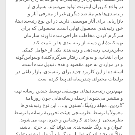
در واقع کاربران اینترنت تولید می‌شوند. بسیاری از
رتبه‌بندی‌ها هم مقاصد دیگری غیر از معرفی آثار و
بازاریابی برای آثار موسیقی دارند. در این نوع رتبه‌بندی‌ها،
خودِ رتبه‌بندی محصول نهایی است. محصولی که برای
سرگرم کردن مخاطب طراحی شده تا بِرَند سازمان
تهیه‌کنندۀ این دسته از رتبه بندی ها را تثبیت کند.
به‌این‌ترتیب رتبه‌دهی و رتبه‌بندی یکی از عوامل کمکی
برای انتخاب، و به‌نوعی رفتار سرگرم‌کنندۀ وسواس‌گونه
و در مواردی به خودِ مقصود و هدف تبدیل شده است.
استفاده از این کاربرد جدید برای رتبه‌بندی، بازار داغی در
تولیدات محتوای چندرسانه‌ای پیدا کرده است.
مهم‌ترین رتبه‌بندی‌های موسیقی توسط چندین رسانه تهیه
میکلوش روژا
موریس ژار
و منتشر می‌شوند ازجمله رسانه‌هایی چون روزنامۀ
گاردین
، مجلۀ
رولینگ استون
و… . این نوع رتبه‌بندی‌ها
معمولاً یا توسط نظرسنجی هیئت تحریریۀ رسانه یا توسط
نظرسنجی از تعدادی کارشناس و خبره، تهیه می‌شوند.
یادداشتی بر موسیقی
دوره آموزش
عنوان و پی‌رنگ طبقه‌بندی می‌تواند کلی یا جزئی باشد،
متن فیلم «متری
موسیقی بر
مثلاً: «۵۰۰ ترانه که قبل از مرگ باید آن‌ها را بشنوید»! یکی