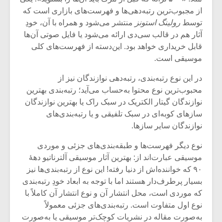
شیش و نیم»
موسیقی فی
از مجبوب‌ترین رتبه‌دهی‌ها و فهرست‌های بازاری است که
برگزار می 
توسط
رولینگ استونز
منتشر می‌شود و همراه با آن، خودِ
اگر نمی توانی
سکانسی به 
آثار هم در قالب سی‌دی ارائه می‌شود یا فایل صوتی آن‌ها
مشهورترین باشی،
موسیقی فیلم 
قابل خریداری خواهد بود. این‌دسته از فهرست‌های کلی
بدنام ترین باش
موسیقی است.
در این نوع رتبه‌بندی، رتبه‌دهی نوازندگان نیز از
محبوب‌ترین نوع محتوا به‌حساب می‌آید؛ رتبه‌بندی بهترین
نوازندگان گیتار الکتریک در سبک راک یا بهترین نوازندگان
سازهای کوبه‌ای در سبک تلفیقی و یا رتبه‌بندی‌های
نوازندگان سایر سازها.
نوع دیگر فهرست‌ها و طبقه‌بندی‌های جزئی و موردی
موسیقی عبارت‌اند از: بهترین آثار موسیقی آلترناتیو دهۀ
۹۰ که خواننده‌اش از دنیا رفته! این نوع از رتبه‌بندی‌ها نیز
بسیار پرطرف‌دار هستند اما با توجه به ابعاد خودِ رتبه‌بندی
که موردی است، محل انتشار آن و نوع انتشار آن کاملاً با
نوع اول متفاوت است. رتبه‌بندی‌های جزئی معمولاً
به‌صورت مقاله در نشریات کوچک‌تر موسیقی یا به‌صورت