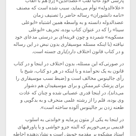
پارسی خود غالباً لقب «عضد‌الدین» [را] هم با القاب
«علاءالدوله» توأم می‌نماید، سبب شده است که مصنف
«نامه دانشوران» رساله حاضر را تصنیف زمان
عضدالدوله دانسته و به واسطه همین اشتباه «ابوعلی‌
سینا» را که در عنوان کتاب بوده، تحریف «ابوعلی
مسکویه» شمرده و چون قرینه‌ای بر درستی مدعای خود
نیافته (با اینکه مسئله موسیقاری بدون نبض در این رساله
و در کتاب قانون اختلاف دارد)یاری جسته است.
در صورتی‌که این مسئله، بدون اختلاف در اینجا و در کتاب
قانون به یک نحو آمده و با اینکه در هر دو کتاب، شیخ با
رأی جالینوس مخالف است و (ضبط نسب موسیقاری را
برای پزشک غیرممکن و برای موسیقیدان هم دشوار
می‌داند)، در اینجا قدری عصبانی شده و چنان که عادت
میکلوش روژا
موریس ژار
وی بوده، قلم را از رشته علمی منحرف و به بدگویی و
طعنه زدن بر جالینوس آلوده ساخته است».
در اینجا به یکی از متون پرمایه و خواندنی به اسلوب
یادداشتی بر موسیقی
دوره آموزش
قدیمی برمی‌خوریم که البته جزو حواشی و یا پاورقیهای
متن فیلم «متری
موسیقی بر
استاد مشکوه بر مقدمه خویش است و نشان‌دهنده احاطه