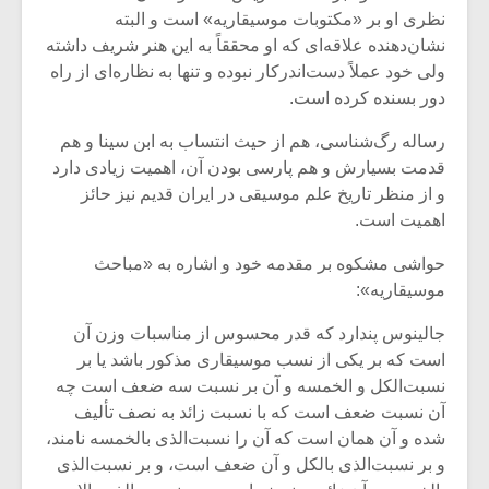
شیش و نیم»
موسیقی فی
نظری او بر «مکتوبات موسیقاریه» است و البته
برگزار می 
نشان‌دهنده علاقه‌ای که او محققاً به این هنر شریف داشته
اگر نمی توانی
سکانسی به 
ولی خود عملاً دست‌اندرکار نبوده و تنها به نظاره‌ای از راه
مشهورترین باشی،
موسیقی فیلم 
دور بسنده کرده است.
بدنام ترین باش
رساله رگ‌شناسی، هم از حیث انتساب به ابن سینا و هم
قدمت بسیارش و هم پارسی بودن آن، اهمیت زیادی دارد
و از منظر تاریخ علم موسیقی در ایران قدیم نیز حائز
اهمیت است.
حواشی مشکوه بر مقدمه خود و اشاره به «مباحث
موسیقاریه»:
جالینوس پندارد که قدر محسوس از مناسبات وزن آن
است که بر یکی از نسب موسیقاری مذکور باشد یا بر
نسبت‌الکل و الخمسه و آن بر نسبت سه ضعف است چه
آن نسبت ضعف است که با نسبت زائد به نصف تألیف
شده و آن همان است که آن را نسبت‌الذی بالخمسه نامند،
و بر نسبت‌الذی بالکل و آن ضعف است، و بر نسبت‌الذی