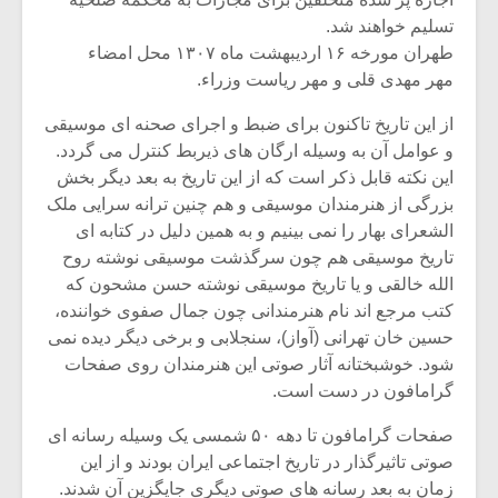
شیش و نیم»
موسیقی فی
برگزار می 
تسلیم خواهند شد.
طهران مورخه ۱۶ اردیبهشت ماه ۱۳۰۷ محل امضاء
اگر نمی توانی
سکانسی به 
مهر مهدی قلی و مهر ریاست وزراء.
مشهورترین باشی،
موسیقی فیلم 
بدنام ترین باش
از این تاریخ تاکنون برای ضبط و اجرای صحنه ای موسیقی
و عوامل آن به وسیله ارگان های ذیربط کنترل می گردد.
این نکته قابل ذکر است که از این تاریخ به بعد دیگر بخش
بزرگی از هنرمندان موسیقی و هم چنین ترانه سرایی ملک
الشعرای بهار را نمی بینیم و به همین دلیل در کتابه ای
تاریخ موسیقی هم چون سرگذشت موسیقی نوشته روح
الله خالقی و یا تاریخ موسیقی نوشته حسن مشحون که
کتب مرجع اند نام هنرمندانی چون جمال صفوی خواننده،
حسین خان تهرانی (آواز)، سنجلابی و برخی دیگر دیده نمی
شود. خوشبختانه آثار صوتی این هنرمندان روی صفحات
گرامافون در دست است.
صفحات گرامافون تا دهه ۵۰ شمسی یک وسیله رسانه ای
صوتی تاثیرگذار در تاریخ اجتماعی ایران بودند و از این
زمان به بعد رسانه های صوتی دیگری جایگزین آن شدند.