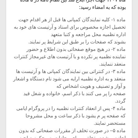
بوده که به امضاء رسید:
ماده ۱- کلیه نمایندگان کمپانی ها قبل از هر اقدام جهت
تحصیل اجازه مخصوص برای اسناد و آرتیست های خود به
اداره نظمیه محل مراجعه و کتبا متعهد
بشوند که صفحات را بر طبق این شرایط پر نمایند.
ماده ۲- در هیچ موقع صفحاتی بدون اطلاع و حضور
نماینده نظمیه پر نکرده و با آرتیست های غیرمجاز کنترات
منعقد ننمایند.
ماده ۳- در کنتراتی بین نمایندگان کمپانی ها و آرتیست ها
منعقد و به اداره نظمیه ارایه می شود نام دستگاه و اشعار
و آواز و تصنیف و هویت اشخاص که
صفحه را پر می کنند با ذکر اسم، خانواده و شغل قید
میکلوش روژا
موریس ژار
گردد.
ماده ۴- پس از انعقاد کنترات نظمیه را در پروگرام ایامی
که صفحه پر م یشود با ذکر ساعت و محل مشروحا
مستحضر نمایند.
یادداشتی بر موسیقی
دوره آموزش
ماده ۵– در صورت تخلف از مقررات صفحاتی که بدون
متن فیلم «متری
موسیقی بر
اجازه پر شده متخلفین برای مجازات به محکمه صلحیه