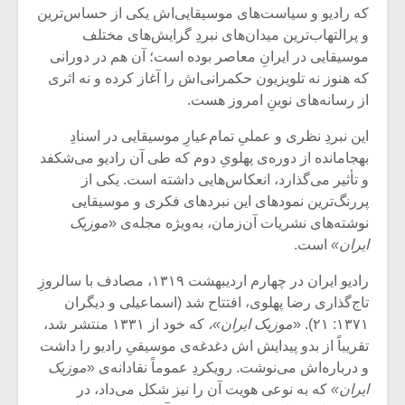
که رادیو و سیاست‌های موسیقایی‌اش یکی از حساس‌ترین
و پرالتهاب‌ترین میدان‌های نبردِ گرایش‌های مختلف
موسیقایی در ایرانِ معاصر بوده است؛ آن هم در دورانی
که هنوز نه تلویزیون حکمرانی‌اش را آغاز کرده و نه اثری
از رسانه‌های نوینِ امروز هست.
این نبردِ نظری و عملیِ تمام‌عیارِ موسیقایی در اسنادِ
به‏جامانده از دوره‌ی پهلویِ دوم که طی آن رادیو می‌شکفد
و تأثیر می‌گذارد، انعکاس‌هایی داشته است. یکی از
پررنگ‌ترین نمودهای این نبردهای فکری و موسیقایی
نوشته‌های نشریات آن‌زمان، به‌ویژه مجله‌ی «
موزیک
ایران»
است.
رادیو ایران در چهارم اردیبهشت ۱۳۱۹، مصادف با سالروزِ
میکلوش روژا
موریس ژار
تاج‌گذاری رضا پهلوی، افتتاح شد (اسماعیلی و دیگران
۱۳۷۱: ۲۱). «
موزیک ایران»،
که خود از ۱۳۳۱ منتشر شد،
تقریباً از بدو پیدایش اش دغدغه‌ی موسیقیِ رادیو را داشت
و درباره‌اش می‌نوشت. رویکردِ عموماً نقادانه‌ی «
موزیک
یادداشتی بر موسیقی
دوره آموزش
ایران»
که به‏ نوعی هویت آن را نیز شکل می‌داد، در
متن فیلم «متری
موسیقی بر