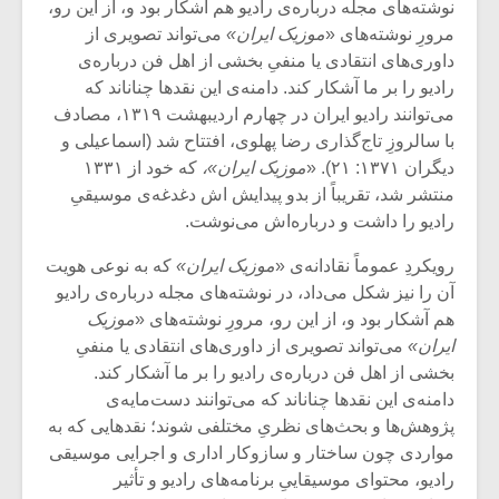
شیش و نیم»
موسیقی فی
نوشته‌های مجله درباره‌ی رادیو هم آشکار بود و، از این رو،
برگزار می 
مرورِ نوشته‌های «
موزیک ایران»
می‌تواند تصویری از
داوری‌های انتقادی یا منفیِ بخشی از اهل فن درباره‌ی
اگر نمی توانی
سکانسی به 
رادیو را بر ما آشکار کند. دامنه‌ی این نقدها چنان‏اند که
مشهورترین باشی،
موسیقی فیلم 
می‌توانند رادیو ایران در چهارم اردیبهشت ۱۳۱۹، مصادف
بدنام ترین باش
با سالروزِ تاج‌گذاری رضا پهلوی، افتتاح شد (اسماعیلی و
دیگران ۱۳۷۱: ۲۱). «
موزیک ایران»،
که خود از ۱۳۳۱
منتشر شد، تقریباً از بدو پیدایش اش دغدغه‌ی موسیقیِ
رادیو را داشت و درباره‌اش می‌نوشت.
رویکردِ عموماً نقادانه‌ی «
موزیک ایران»
که به ‏نوعی هویت
آن را نیز شکل می‌داد، در نوشته‌های مجله درباره‌ی رادیو
هم آشکار بود و، از این رو، مرورِ نوشته‌های «
موزیک
ایران»
می‌تواند تصویری از داوری‌های انتقادی یا منفیِ
بخشی از اهل فن درباره‌ی رادیو را بر ما آشکار کند.
دامنه‌ی این نقدها چنان‏اند که می‌توانند دست‌مایه‌ی
پژوهش‌ها و بحث‌های نظریِ مختلفی شوند؛ نقدهایی که به
مواردی چون ساختار و سازوکار اداری و اجرایی موسیقی
رادیو، محتوای موسیقاییِ برنامه‌های رادیو و تأثیر