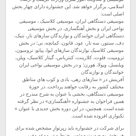
اسلامی، برگزار خواهد شد. این جشنواره دارای چهار بخش
اصلی است:
موسیقی دستگاهی ایران، موسیقی کلاسیک ، موسیقی
نواحی ایران و بخش آهنگسازی. در بخش موسیقی
دستگاهی ایران خوانندگان و نوازندگان سازهای تار، تنبک،
دف، سنتور، سه تار، عود، قانون، کمانچه، نی؛ در بخش
موسیقی کلاسیک نوازندگان سازهای ابوا، پیانو، ترومبون،
ترومپت، فلوت، کلارینت، کنترباس، گیتار کلاسیک، ویلن،
ویلنسل، ویولا، هورن؛ و در بخش موسیقی نواحی ایران
خوانندگان و نوازندگان
آفرینش در « سازهای زهی، بادی و کوب هایِ مناطق
مختلف کشور به رقابت خواهند پرداخت. در حوزۀ
موسیقی دستگاهی، بخشی با عنوان به شرح مندرج در
میکلوش روژا
موریس ژار
همین فراخوان به جشنواره «آهنگسازی» در نظر گرفته
شده است. همچنین، در این دوره بخش جدیدی با عنوان »
تکنوازی افزوده شده است.
یادداشتی بر موسیقی
دوره آموزش
برای شرکت در جشنواره باید رپرتوارِ مشخص شده برای
متن فیلم «متری
موسیقی بر
هر بخش به صورت ویدئویی ضبط و در موعد مقرر