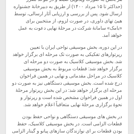
شیش و نیم»
موسیقی فی
(حداکثر تا ۱۵ مرداد ۱۴۰۰) از طریق به دبیرخانۀ جشنواره
برگزار می 
ارسال شود. پس از بررسی و ارزیابی آثار ارسالی، توسط
اگر نمی توانی
سکانسی به 
هیئ تهای داوری، در صورت لزوم، از منتخبین برای
مشهورترین باشی،
موسیقی فیلم 
«بامک» سامانۀ شرکت در مرحلۀ نهایی دعوت به عمل
بدنام ترین باش
خواهد آمد.
در این دوره، بخش موسیقی نواحی ایران با تعیین
رپرتوارهای تفکیکی به صورت تک مرحله ای برگزار خواهد
شد. بخش موسیقی کلاسیک به صورت دو مرحله ای
برگزار خواهد شد: قطعات مربوط به بخش موسیقی
کلاسیک در مراحل مقدماتی و نهایی در همین فراخوان
درج شده است. بخش موسیقی دستگاهی نیز به صورت دو
مرحله ای برگزار خواهد شد: در این بخش رپرتوار مرحلۀ
اول در همین فراخوان مشخص شده است و رپرتوار و
نحوۀ برگزاری مرحلۀ نهایی متعاقباً اعلام خواهد شد.
در بخش های موسیقی دستگاهی و نواحی حفظ بودن
قطعات الزامی است. در بخش موسیقی کلاسیک، حفظ
بودنِ قطعات بر ای نوازندگان سازهای پیانو و گیتار الزامی