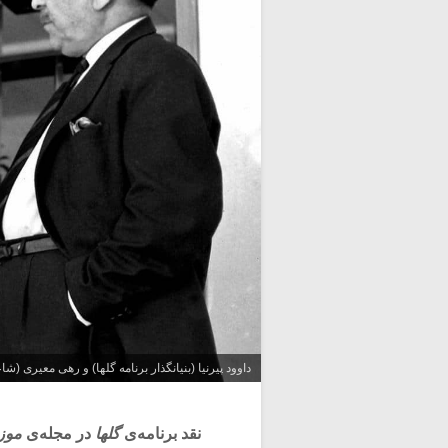
داوود پیرنیا (بنیانگذار برنامه گلها) و رهی معیری (شا
نقد برنامه‌ی
گلها
در مجله‌ی
موزی