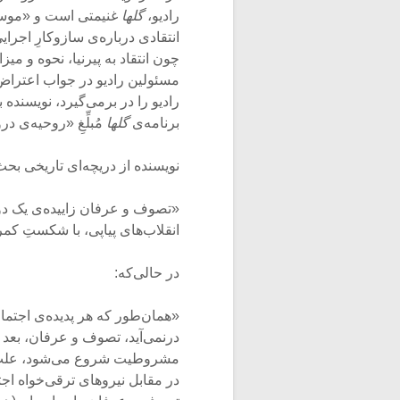
رادیو،
گلها
غنیمتی است و «موسیقی
انتقادی درباره‌ی سازوکارِ اجرایی
چون انتقاد به پیرنیا، نحوه و م
مسئولین رادیو در جواب اعتراض‌ها
رادیو را در برمی‌گیرد، نویسنده
برنامه‌ی
گلها
مُبلِّغِ «روحیه‌ی 
نویسنده از دریچه‌ای تاریخی بحث
«تصوف و عرفان زاییده‌ی یک دور
انقلاب‌های پیاپی، با شکستِ کمرش
در حالی‌که:
«همان‌طور که هر پدیده‌ی اجتماع
درنمی‌آید، تصوف و عرفان، بعد ا
مشروطیت شروع می‌شود، علتِ و
در مقابل نیروهای ترقی‌خواه اجت