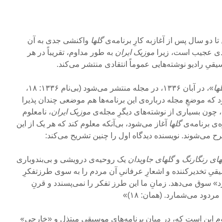
تا دو سال پس از آغازبه‏ کارِ برنامه‌ی
گلها
واکنشی جدی به آن
حدی عجیب است، زیرا
موزیک ایران
به‏ طور مداوم، تقریباً در هر
قیِ رادیو نوشته‌هایی عموماً انتقادی منتشر می‌کند.
ها
»، در آبان ۱۳۳۶، در مجله منتشر می‌شود (بی‌نام ۱۳۳۶: ۱۸،
ود که موضعِ مجله درباره‌ی این برنامه‌ها هم موضعی چندان پذیرا
 چون بسیاری از نوشته‌های دیگرِ مجله‌ی
موزیک ایران
، نامعلوم
ه‌ی برنامه‌ی
گلها
آغاز می‌شود، بی‌آنکه معلوم کند که هر یک از این
 می‌شوند. نویسنده دیدگاه اول را چنین تشریح می‌کند:
های
رنگارنگ
و
گلهای
جاویدان
یک روحیه‌ی درویشی و بی‌بندوباری
قیِ تخدیرکننده و اشعارِ عرفانیِ آن مردم را به سوی طرزتفکرِ
د» سوق می‌دهد. زمانِ ما این طرز تفکر را نمی‌پسندد و قرنِ
ردود می‌شمارد. (همان: ۱۸)»
وم این است که، در میان برنامه‌های موسیقیِ مبتذل و «خارجی»ِ