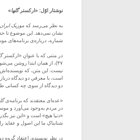
نوشتار اوّل: «ارکستر
گلها
»
به نظر می‌رسد که
موزیک ایران
نشان نمی‌دهد. این موضوع تا 
شماره، درباره‌ی برنامه‌های موسی
در متنی که با عنوانِ «ارکستر
گل
۳۷)، از همان ابتدا روشن می‌ش
نیست. این متن، که نویسنده‌اش،
است، با معرفیِ دو دیدگاه دربار
دو دیدگاه از سوی چه کسانی طرح
«عده‌ای معتقدند که برنامه‌ی
گل
در مردم به‌وجود می‌آورد و موسی
«دنیا هیچ» است و «این نیز بگذر
شتابناکِ ما این اصول و عقاید را م
در نظر نویسنده، اعتقاد گروه د