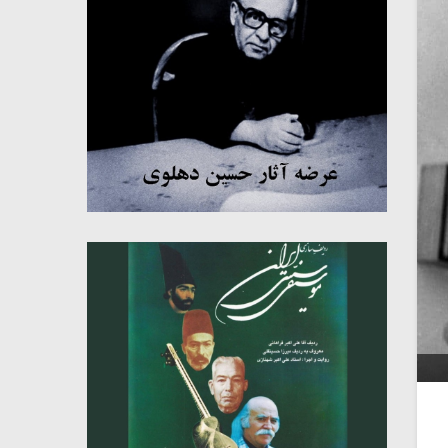
میکلوش روژا
موریس ژار