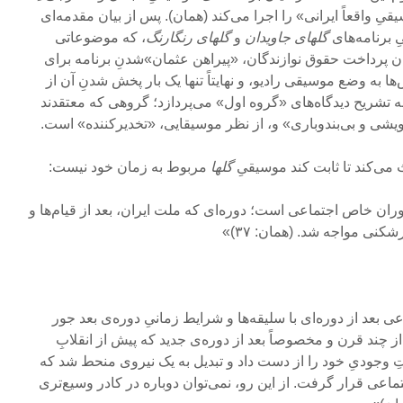
ِ واقعاً ایرانی» را اجرا می‌کند (همان). پس از بیان مقدمه‌ای
ِ برنامه‌های
گلهای
جاویدان
و
گلهای رنگارنگ
، که موضوعاتی
یزان پرداخت حقوق نوازندگان، «پیراهن عثمان»شدنِ برنامه برای
 به وضع موسیقی رادیو، و نهایتاً تنها یک بار پخش‏ شدنِ آن از
 به تشریح دیدگاه‌های «گروه اول» می‌پردازد؛ گروهی که معتقدند
درویشی و بی‌بندوباری» و، از نظر موسیقایی، «تخدیرکننده» است.
 می‌کند تا ثابت کند موسیقیِ
گلها
مربوط به زمان خود نیست:‌
ان خاص اجتماعی است؛ دوره‌ای که ملت ایران، بعد از قیام‌ها و
کنی مواجه شد. (همان: ‌۳۷)»
ی بعد از دوره‌ای با سلیقه‌ها و شرایط زمانیِ دوره‌ی بعد جور
ز چند قرن و مخصوصاً بعد از دوره‌ی جدید که پیش از انقلابِ
جودیِ خود را از دست داد و تبدیل به یک نیروی منحط شد که
ماعی قرار گرفت. از این رو، نمی‌توان دوباره در کادر وسیع‌تری