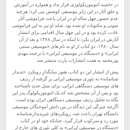
شیش و نیم»
موسیقی فی
در حاشیه اتنوموزیکولوژی قرار نداد و همواره در آموزش
برگزار می 
و خلق آثار در این ژانر موسیقی کوشش می کرد؛ هرچند
اگر نمی توانی
سکانسی به 
عدم حضور چهل ساله او در ایران باعث فراموشی آثار
مشهورترین باشی،
موسیقی فیلم 
صوتی و مکتوبات او شده بود. شاید او نیز به این فراموشی
بدنام ترین باش
عادت کرده بود و در این چهل سال اقدامی برای انتشار
آثارش در ایران نکرد تا اینکه در سال ۱۳۷۸ و بعد از آن
سال ۱۳۸۰، دو کتاب از او به نام های «موسیقی سنتی
ایرانی» و «دستگاه در موسیقی ایرانی» با ترجمه مهدی
پورمحمد به همت انتشارات پارت منتشر شد.
پیش از انتشار این دو کتاب، هنوز بنیانگذارِ رویکردِ «پدیدار
شناسانه» به تئوری موسیقی ایرانی بر گرفته از ردیف
های موسیقی دستگاهی ایرانی، برای نسل جدید ناشناخته
بود و پس از آن مشخص شد که یک اتنوموزیکولوگ پدر این
نگاه به تحلیل ردیف موسیقی دستگاهی ایران بوده است.
اگرچه چیرگی این دیدگاه در بین دانش آموختگان موسیقی
دانشگاه تهران باعث شد، رویکردهای غیرپدیدارشناسانه
مورد رد و سرکوب قرار گیرد، چنانکه خود او در کتاب
«دستگاه در موسیقی ایرانی» به کلی تئوری های خارج از