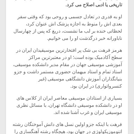
تاریخی یا ادبی اصلاح می کرد.
او به قدری در تعادل جسمی و روحی بود که وقتی سفر
بعدی اش را منوط به اجازه پزشک اش عنوان کرد،
لحظاتی خنده بر لب ما نشست، دریغ که پس از چهارسال
ناباورانه خبر درگذشت او را می خوانیم.
هرمز فرهت بی شک پر افتخارترین موسیقیدان ایران در
سطح آکادمیک بوده است؛ او در معتبرترین مراکز
آموزشی موسیقی جهان در مقام مدیر دانشکده موسیقی،
استاد تمام و استاد میهمان حضوری مستمر داشت و جزو
بنیانگذاران آموزش دانشگاهی موسیقی (غیر
کنسرواتواری) در ایران بود.
میکلوش روژا
موریس ژار
بسیاری از استادان موسیقی معاصر ایران از کلاس های
او در دانشکده موسیقی دانشگاه تهران، با مسائل نظری
موسیقی ایران و غرب آشنا شده اند.
یادداشتی بر موسیقی
دوره آموزش
فرهت با اینکه جزو اولین نسل های دانش آموختگان رشته
متن فیلم «متری
موسیقی بر
اتنوموزیکولوژی در جهان بود، هیچگاه رشته آهنگسازی را