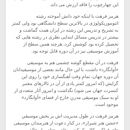
این چهارچوب را فاقد ارزش می داند.
هرمز فرهت با اینکه خود دانش آموخته رشته
اتنوموزیکولوژی در بالاترین سطح دانشگاهی بود ولی کمتر
به تشریح و تدریس این رشته در ایران همت گماشت و
بیشتر در تدریس مسائل ابتدایی نظری در رشته هایی که
تحصیل کرده بود کوشش کرد، هرچند همین سطح از
آموزش موسیقی نیز در آن دوره قابل توجه بود.
فرهت در آن مقطع گوشه چشمی هم به موسیقی
«آوانگارد» داشت، با این حال مانند بعضی از موسیقیدانان
آن دوره جهان، تمامِ وقتِ آهنگسازی خود را روی این
گرایش (که امروز کمتر یادی از آن در تالارهای معتبر
کنسرت جهان می شود) نگذاشت و امروز آثار متعددی از
او به سبک موسیقی مدرنِ خارج از فضای «آوانگارد»
موجود است.
هرمز فرهت در طول مدیریت اش بر بخش موسیقیِ
«جشن هنر شیراز»، در کنار دعوت از هنرمندان موسیقی
های فولک و کلاسیک کشور های مختلف، از خالقین