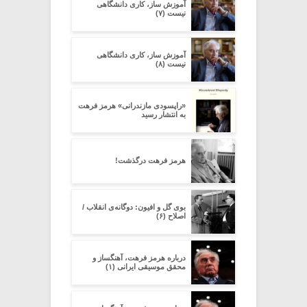
آموزش ساز، کاری دانشگاهی
نیست (۷)
آموزش ساز، کاری دانشگاهی
نیست (۸)
«راپسودی مازندرانی» هرمز فرهت
به انتشار رسید
هرمز فرهت درگذشت!
بوی گل و افیون: دوگانه‌ی انقلاب /
اصلاح (۶)
درباره هرمز فرهت، آهنگساز و
محقق موسیقى ایرانى (۱)