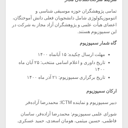
شیش و نیم»
موسیقی فی
برگزار می 
تمامی پژوهشگران حوزه موسیقی شناسی و
اتنوموزیکولوژی شامل دانشجویان فعلی دانش آموختگان،
اگر نمی توانی
سکانسی به 
مشهورترین باشی،
موسیقی فیلم 
اعضای هیأت علمی و پژوهشگران آزاد مجاز به شرکت در
بدنام ترین باش
این سمپوزیوم هستند.
گاه شمار سمپوزیوم
مهلت ارسال چکیده: ۱۵ آبانماه ۱۴۰۰
تاریخ داوری و اعلام اسامی منتخب: ۲۵ آبان ماه
۱۴۰۰
تاریخ برگزاری سمپوزیوم: ۲۱ آذر ماه ۱۴۰۰
ارکان سمپوزیوم
دبیر سمپوزیوم و نماینده ICTM: محمدرضا آزاده‌فر
شورای علمی سمپوزیوم: محمدرضا آزاده‌فر، ساسان
فاطمی، حسین میثمی، هومان اسعدی، حمید عسکری.