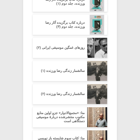
ورزنده، جلد دوم (۱)
درباره کتاب برگزیده آثار رضا
ورزنده، جلد دوم (۳)
روزهای غمگین موسیقی ایرانی (۲)
سالشمار زندگی رضا ورزنده (۱)
سالشمار زندگی رضا ورزنده (۲)
منا: «مجمع‌الادوار» جزو اولین منابع
مکتوب ‌منتشرشده دربارۀ موسیقی
دستگاهی است
منا: کتاب سوم شایسته باز نویسی