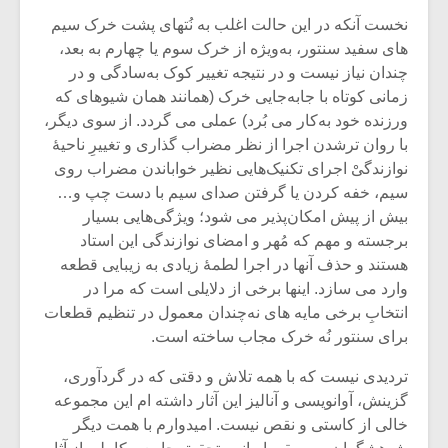
شیش و نیم»
موسیقی فی
برگزار می 
نخست آنکه در این حالت اغلب به نُت‏های پشت‏ خرک سیم‏
های سفید سنتور، به‌ویژه از خرک سوم یا چهارم به بعد،
اگر نمی توانی
سکانسی به 
چندان نیاز نیست و در نتیجه تغییر کوک به‌سادگی و در
مشهورترین باشی،
موسیقی فیلم 
زمانی کوتاه با جابه‌جایی خرک (همانند همان شیوه‏ای که
بدنام ترین باش
ورزنده خود به‌کار می‏ بُرد) عملی می ‏گردد. از سوی دیگر،
با روان ‏ترشدن اجرا از نظر مضراب‏ گذاری و تغییرِ ناحیۀ
نوازندگیْ اجرای تکنیک‌هایی نظیر خواباندن مضراب روی
سیم، خفه ‏کردن یا گرفتن صدای سیم با دست چپ و…
بیش از پیش امکان‌پذیر می‏ شود؛ ویژگی‌هایی بسیار
برجسته و مهم که مُهر و امضای نوازندگی این استاد
هستند و حذف آنها در اجرا لطمۀ زیادی به زیبایی قطعه
وارد می‏ سازد. اینها برخی از دلایلی است که مرا در
انتخابِ برخی مایه‏ های نه‌چندان معمول در تنظیم قطعات
برای سنتور نُه ‏خرک مجاب ساخته است.
تردیدی نیست که با همه تلاش و دقتی که در گردآوری،
گزینش، آوانویسی و آنالیز این آثار داشته ‏ام این مجموعه
خالی از کاستی و نقص نیست. امیدوارم با همت دیگر