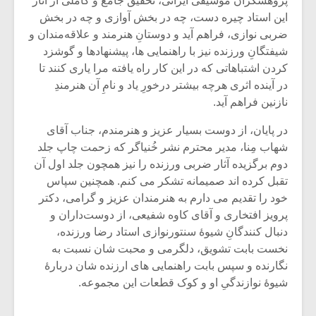
پژوهشگران موسیقی ایرانی، تحقیق جامع و کاملی از آثار
این استاد چیره ‏دست، چه در بخش آوازی و چه در بخش
ضربی ‏نوازی، فراهم آید و دوستانِ هنرمند و علاقه‌مندان و
شیفتگانِ ورزنده نیز با راهنمایی‏ ها، پیشنهادها و گوشزد‌
کردن اشتباهاتی که در این کار راه یافته مرا یاری کنند تا
در آینده اثری هرچه بیشتر درخورِ یاد و نامِ آن هنرمندِ
نازنین فراهم آید.
در پایان، از دوست بسیار عزیز و هنرمندم، جناب آقای
شهاب مِنا، مدیر محترم نشر خُنیاگر که زحمت چاپ جلد
دوم برگزیده آثار ضربی ورزنده را نیز همچون جلد اول آن
تقبل کرده ‏اند صمیمانه تشکر می ‏کنم. همچنین سپاس
خود را تقدیم می ‏دارم به هنرمندان عزیز و گرامی، دکتر
پرویز افتخاری و آقای کاوه شفیعی، از دوست‌داران و
دنبال‏ کنندگانِ شیوۀ سنتورنوازی استاد رضا ورزنده،
نخست بابت تشویق‏، دلگرمی و محبت شان نسبت به
نگارنده و سپس بابت راهنمایی‏ های ارزنده ‏شان دربارۀ
شیوۀ نوازندگیِ او و کوک قطعات این مجموعه.