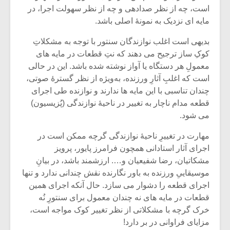
است، چه از نظر صدادهی و چه از نظر سهولت اجرا، در
مایه‏ ای نزدیک به نمونۀ اصلی باشد.
بدیهی است اغلب نوازندگان سنتور با توجه به مشکلاتِ
کوکِ ساز ترجیح می‏ دهند که نتِ قطعات در مایه‏ های
معمولِ هر دستگاه یا آواز نوشته شده باشد. این در حالی
است که اغلبِ آثارِ ورزنده، به‌ویژه از نظر گسترۀ صوتی،
چندان تناسبی با این مایه ‏ها ندارند و نوازنده طی اجرای
قطعه مدام ناچار به تغییر در ناحیۀ نوازندگی (پُزیسیون)
می‏ شود.
مهارت در تغییرِ ناحیۀ نوازندگی گرچه ممکن است در
اجرای آثار استادانی همچون فرامرز پایور، پرویز
میکلوش روژا
موریس ژار
مشکاتیان، رضا شفیعیان و…. ارزشمند باشد، در بیانِ
موسیقاییِ ورزنده به باور نگارنده نقش چندانی ندارد و تنها
اجرای قطعه را دشوار می‏ سازد. حال آنکه اجرای همین
قطعات در مایه ‏های نه‏ چندان معمول برای سنتورِ نُه‏
خرک گرچه با مشکلاتی از نظر تغییر کوک مواجه است،
یادداشتی بر موسیقی
دوره آموزش
متن فیلم «متری
موسیقی بر
مزایای فراوانی در بر دارد!