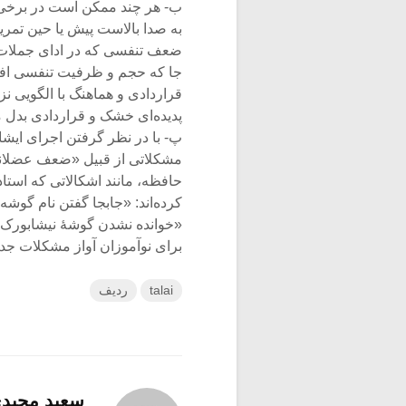
ب- هر چند ممکن است در برخی ا
به صدا بالاست پیش یا حین تمرین
ضعف تنفسی که در ادای جملات و
جا که حجم و ظرفیت تنفسی افراد
قراردادی و هماهنگ با الگویی ن
پدیده‌ای خشک و قراردادی بدل م
پ- با در نظر گرفتن اجرای ایشا
مشکلاتی از قبیل «ضعف عضلانی ا
کرده‌اند: «جابجا گفتن نام گوشه
«خوانده نشدن گوشۀ نیشابورک 
برای نوآموزان آواز مشکلات جدی
talai
ردیف
سعید مجید