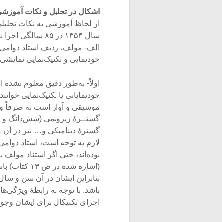
اشکال در تحلیل و نکات آموزشی
از لحاظ آموزشی به نکات تحلیل
سال ۱۳۵۴ در ۸۵ سالگی اجرا نموده، (مورد استناد کتاب در صفحۀ ۱۲) اشکالاتی وارد است.
الف- مولف، ردیف استاد دوامی را
خودنمایی و تکنیک‌نمایی نمایشی(ص ۱۱)» می‌د
اولاً- به‌طور دقیق معلوم نشده 
خودنمایانی یا تکنیک‌نمایی خوان
موسیقی و آواز است نه صرفاً وی
گستــرۀ زیروبمی (شش‌دانگ و دو
گسترۀ دینامیکی و… نیز در آن م
بنابراین ایشان در آن سن و سال چ
باشد. با توجه به رابطۀ ویژگی
اجرای تکنیکال برای ایشان وجو