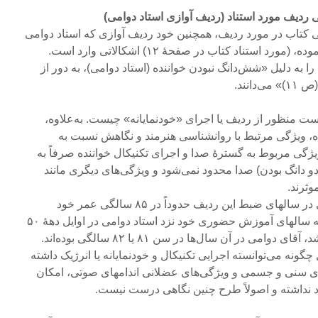
 ردیف مورد استناد (ردیف آوازی استاد دوامی)
ی کتاب در مورد ردیف، همچنین خود ردیف آوازی که استاد دوامی
 به دلیل «شش‌دانگ نبودن خواننده (استاد دوامی)، به دور از
انند.
است منظور از ردیف یا اجرای «خودنمایانه» چیست. به‌علاوه،
نده، ویژگی مرتبط با روانشناسی هنرمند و نگاهش نسبت به
ژگی مربوط به گسترۀ صدا و اجرای تکنیکال خواننده صرفاً به
 دانگ بودن) صدا محدود نمی‌شود و ویژگی‌های دیگری مانند
وثرند.
لازم به توجه است، استاد دوامی در سالهای ضبط این ردیف حدوداً در ۸۵ سالگی عمر خود
بوده‌اند، حتی اگر استناد مولف به سالهای آموزش حضوری خود نزد استاد دوامی در اوایل دهۀ ۵۰
(اشاره شده در ص ۱۳ کتاب) باشد، آقای دوامی در آن سال‌ها در سن ۸۱ یا ۸۲ سالگی بوده‌اند.
گونه می‌توانسته‌ اجرایی تکنیکال و خودنمایانه یا انرژیک داشته
‌های سنی و جسمی و ویژگی‌های عضلانی اندامهای صوتی، امکان
د نداشته و اصولاً طرح چنین نگاهی درست نیست.