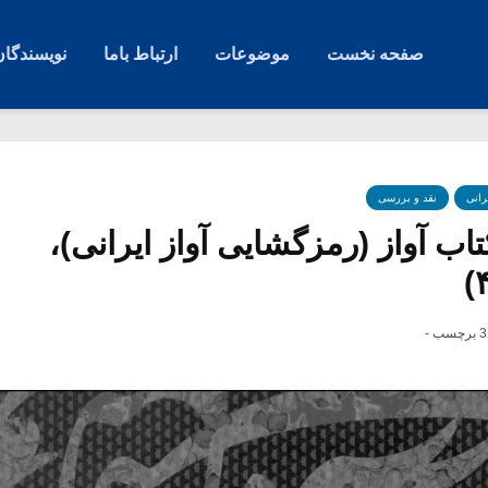
صفحه نخست
موضوعات
ارتباط باما
نویسندگان
رانی
نقد و بررسی
اب آواز (رمزگشایی آواز ایرانی)،
3 برچسب -