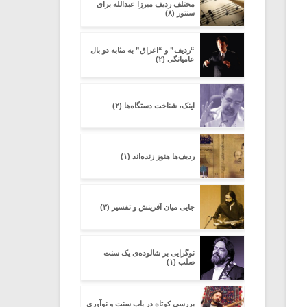
مختلف ردیف میرزا عبدالله برای
سنتور (۸)
“ردیف” و “اغراق” به مثابه دو بال
عامیانگی (۲)
اینک، شناخت دستگاه‌ها (۲)
ردیف‌ها هنوز زنده‌اند (۱)
جایی میان آفرینش و تفسیر (۳)
نوگرایی بر شالوده‌ی یک سنت
صلب (۱)
بررسی کوتاه در باب سنت و نوآوری