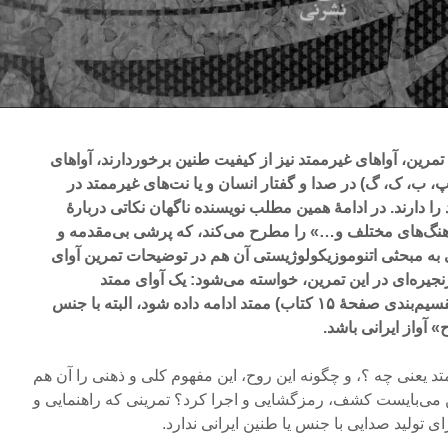
رین، آواهای غیرممتد نیز از کیفیت طنین برخوردارند، آواهای
پ، ب، ک، گ) در صدا و گفتار انسان و یا نت‌های غیرممتد در
ا دارند. در ادامۀ همین مطلب نویسنده ناگهان نکاتی دربارۀ
هنگ‌های مختلف و…» را مطرح می‌کند، که پرشی بی‌مقدمه و
 به مبحثی اتنوموزیکولوژیستی آن هم در توضیحات تمرین آوای
جیره‌ای در این تمرین، ‌خواسته می‌شود: یک آوای ممتد
(طولانی‌ترین کشش صداها در تقسیم‌بندی صفحۀ ۱۵ کتاب) ممتد ادامه داده شود، البته با جنس
 آواز ایرانی باشد.
د یعنی چه ؟، و چگونه این روح، این مفهوم کلی و ذهنی را آن هم
ن می‌بایست کشف، رمزگشایی و اجرا کرد؟ تمرینی که راهنمایی و
تولید صدایی با جنس یا طنین ایرانی ندارد.