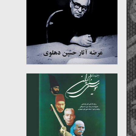
میکلوش روژا
موریس ژار