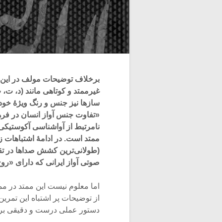
برخلاف توضیحات مولف در این تم
غیرممتد و کوتاهی مانند (د، ت، 
سازها نیز جنس و رنگ ویژۀ خود ر
«تفاوت جنس آواز انسان در فر
نامرتبط از آواشناسی آکوستیکی
ممتد است. در ادامۀ اشتباهات زن
صوتی آواز ایرانی که دارای «روح»
اما معلوم نیست این ممتد در ممت
از توضیحات پر اشتباه این تمری
دستور عملی درست و دقیقی برای 