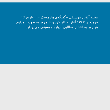
مجله آنلاین موسیقی «گفتگوی هارمونیک»، از تاریخ ۱۶
فروردین ۱۳۸۳ آغاز به کار کرد و تا امروز به صورت مداوم
هر روز به انتشار مطالبی درباره موسیقی می‌پردازد.
وی هارمونیک با ذکر نام و آدرس سایت مجاز است -
5 Harmony Talk, All rights reserved.