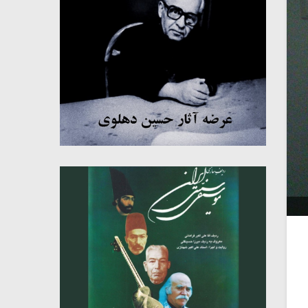
میکلوش روژا
موریس ژار