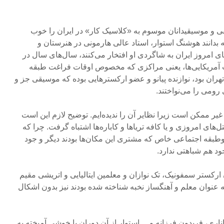
و موسیقیدانان موسوم به «کلاسیک کار» در ایران را خوب
بدانند هوشنگ استوار، استاد عالی هارمونی در هنرستان و
ای امروز ایران به شاگردی او افتخار می‌کنند، سال‌های سال در
پ آمریکایی‌ها، یعنی مراکزی که مخصوص اوقات فراغت طبقه
ران بود، نوازنده پیانو و عضو ارکسترهایی بوده که موسیقی جز و
ومی را می‌نواختند.
یر ممکن است زیرا نظایر آن را ندیده‌ایم. توضیح لازم این است
تل‌های امروزی و یا کافه تریاها و کاباره‌ها اشتباه گرفت. چرا که
طبقه اجتماعی خاص که مشتری این مکان‌ها بودند دیگر و جود
خود هم شباهتی ندارد.
 ارکستر سمفونیک، تک نوازان و معلمین ایتالیایی و اتریشی مقیم
ه عنوان معلم و آهنگساز نخبه شناخته شده بودند نیز بدون اشکال
ناری، فریدون فرزانه و… استوار از آن دوران با خوشی آمیخته به