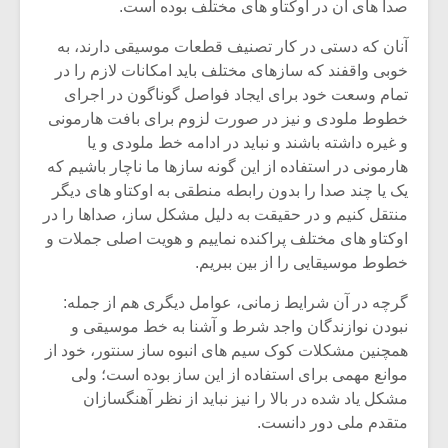
شیش و نیم»
موسیقی فی
صدا های آن در اوکتاو های مختلف بوده است.
برگزار می 
آنان که دستی در کار تصنیف قطعات موسیقی دارند، به
اگر نمی توانی
سکانسی به 
خوبی واقفند که سازهای مختلف باید امکانات لازم را در
مشهورترین باشی،
موسیقی فیلم 
تمام وسعت خود برای ایجاد فواصل گوناگون در اجرای
بدنام ترین باش
خطوط ملودی و نیز در صورت لزوم برای بافت هارمونی
و غیره داشته باشند و نباید در ادامه خط ملودی و یا
هارمونی در استفاده از این گونه سازها ما ناچار باشیم که
یک یا چند صدا را بدون رابطه منطقی به اوکتاو های دیگر
منتقل کنیم و در حقیقت به دلیل مشکل ساز، صداها را در
اوکتاو های مختلف پراکنده نماییم و هویت اصلی جملات و
خطوط موسیقایی را از بین ببریم.
گرچه در آن شرایط زمانی، عوامل دیگری هم از جمله:
نبودن نوازندگان واجد شرط و آشنا به خط موسیقی و
همچنین مشکلات کوک سیم های انبوه ساز سنتور، خود از
موانع مهمی برای استفاده از این ساز بوده است؛ ولی
مشکل یاد شده در بالا را نیز نباید از نظر آهنگسازان
متقدم ملی دور دانست.