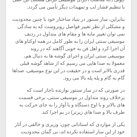
با تنظیم فشار لب و تمهیدات دیگر تأمین می گردد.
بنابراین، ساز سنتور در بنیاد ساختار خود با چنین محدودیت
و مشکلی از نظر تغییر فواصل روبروست که به سادگی
نمی توان تغییر مایه ها و مقام های متداول در ردیف
موسیقی سنتی ایران را به طور کامل در همه اوکتاو های
آن اجرا کرد و اهل فن به خوبی آگاهند که در روند
موسیقی سنتی ایران و اجرای گوشه ها به دنبال هم،
معمولا به صدا هایی می رسیم که از شاهد گوشه قبلی
قدری بالاتر است و در حقیقت در این نوع موسیقی، صداها
گام به گام و پله پله بالا می رود.
در صورتی که در ساز سنتور نوازنده ناچار است که
میکلوش روژا
موریس ژار
برخلاف روند متداول در موسیقی سنتی، برخی قسمت
های بالاتر و با اوج دستگاه و یا آواز را به جای حرکت به
طرف بالا و صدا های زیرتر) در بم اجرا کند.
یکی از مواردی که استادانی چون: وزیری و خالقی در آثار
یادداشتی بر موسیقی
دوره آموزش
خود از این ساز استفاده نکرده اند، بی گمان محدودیت
متن فیلم «متری
موسیقی بر