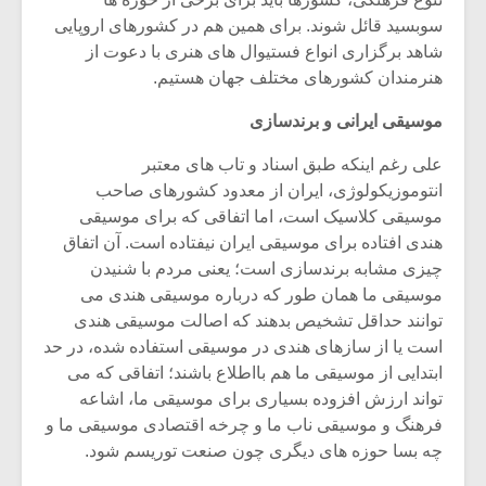
سوبسید قائل شوند. برای همین هم در کشورهای اروپایی
شاهد برگزاری انواع فستیوال های هنری با دعوت از
هنرمندان کشورهای مختلف جهان هستیم.
موسیقی ایرانی و برندسازی
علی رغم اینکه طبق اسناد و تاب های معتبر
انتوموزیکولوژی، ایران از معدود کشورهای صاحب
موسیقی کلاسیک است، اما اتفاقی که برای موسیقی
هندی افتاده برای موسیقی ایران نیفتاده است. آن اتفاق
چیزی مشابه برندسازی است؛ یعنی مردم با شنیدن
موسیقی ما همان طور که درباره موسیقی هندی می
توانند حداقل تشخیص بدهند که اصالت موسیقی هندی
میکلوش روژا
موریس ژار
است یا از سازهای هندی در موسیقی استفاده شده، در حد
ابتدایی از موسیقی ما هم بااطلاع باشند؛ اتفاقی که می
تواند ارزش افزوده بسیاری برای موسیقی ما، اشاعه
فرهنگ و موسیقی ناب ما و چرخه اقتصادی موسیقی ما و
یادداشتی بر موسیقی
دوره آموزش
چه بسا حوزه های دیگری چون صنعت توریسم شود.
متن فیلم «متری
موسیقی بر