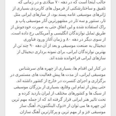
شیش و نیم»
موسیقی فی
جالب اینجا است که در دهه ۷۰ میلادی و در زمانی که
برگزار می 
تلفیق و ساختارشکنی از فرمول های کاربردی بسیاری از
ژانرهای موسیقی عامه پسند بود، از سازهای ایرانی مثل
اگر نمی توانی
سکانسی به 
تار، سنتور و سه تار در مشهورترین آثار موسیقی پاپ و
مشهورترین باشی،
موسیقی فیلم 
بدنام ترین باش
راک استفاده شده و این اتفاق حتی به صورت خودجوش از
طریق تمایل نوازندگان انگلیسی و آمریکایی رخ داده است.
از سوی دیگر در دهه ۸۰ و زمان آغاز ورود فناوری
دیجیتال به صنعت موسیقی و بعد از آن دهه ۹۰ چند تن از
بهترین نوازندگان ایرانی، برای نمونه برداری دیجیتال از
سازهای ایرانی فراخوانده شده اند.
در کنار این اقدام ها، بسیاری از چهره های سرشناس
موسیقی ایرانی، از مدت ها پیش فعالیت های مستمری در
برگزاری و اجرای کنسرت در خارج از کشور داشته اند.
حتی پیش از تمام این وقایع، بسیاری از بزرگان موسیقی
از سبک ها و کشورهای مختلف از ایران بازدید کرده و
تحت تاثیر هنر ایرانی قرار گرفته اند که از جمله مهم ترین
این چهره ها می توان از «دوک الینگنتون»، آهنگ ساز
موسیقی جَز و از مهم ترین و پرکارترین آهنگ سازان