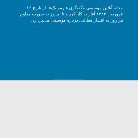
مجله آنلاین موسیقی «گفتگوی هارمونیک»، از تاریخ ۱۶
فروردین ۱۳۸۳ آغاز به کار کرد و تا امروز به صورت مداوم
هر روز به انتشار مطالبی درباره موسیقی می‌پردازد.
وی هارمونیک با ذکر نام و آدرس سایت مجاز است -
5 Harmony Talk, All rights reserved.