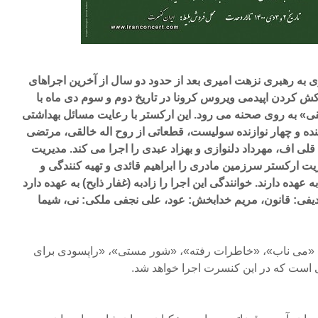
ه رهبری نزهت امیری بعد از حدود دو سال از آخرین اجراهای
 کردن اپیدمی ویروس کرونا در تاریخ دوم و سوم دی ماه با
لقی» به روی صحنه می رود. این ارکستر با رعایت مسائل بهداشتی
ننده و چهار نوازنده سولیست، قطعاتی از روح اله خالقی، مرتضی
ی اف، مهرداد دلنوازی و بهزاد عبدی را اجرا می کند. مدیریت
ریت ارکستر سرزمین مادری را ابراهیم قائدی و تهیه کنندگی و
عهده دارند. خوانندگی این اجرا را زادبه (غفار ذابح) به عهده دارد
سدیفی: قانون، مریم خدابخش: عود، علی نجفی ملکی: نی، شیما
 «می ناب»، «خاطرات رفته»، «شور مستی»، «راپسودی برای
 است که در این کنسرت اجرا خواهد شد.