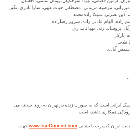
 لوران، آرمین قضاتی، بهراد سوخکیان، پیمان شامی، احسان
یرزائی، مرضیه مزینانی، مصطفی حیات غیبی، سارا نادری، نگین
آذین نصرتی، ملیکا زاده‌محمد
م زاده، الهام عادلی زاده، سرور رضازاده
رآباد، پروشات زند، مهیا نامداری
ه انارکی
 فلاحی
 شمس آبادی
ی
یک ایرانی است که به صورت زنده در تهران به روی صحنه می
اد رودکی همکاری داشته است.
سایت ایران کنسرت با نشانی
www.IranConcert.com
جهت