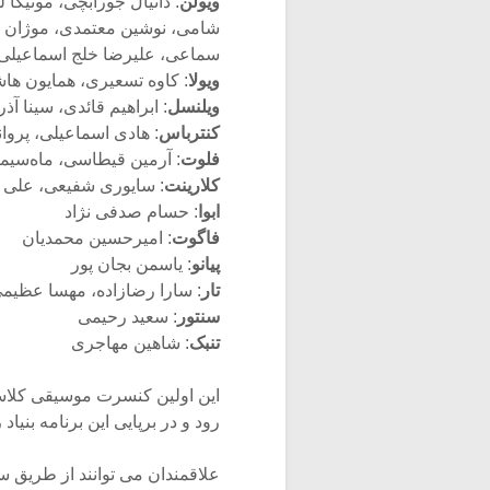
ویولن
: دانیال جورابچی، مونیکا
شامی، نوشین معتمدی، موژان م
سماعی، علیرضا خلج اسماعیلی، 
ویولا
: کاوه تسعیری، همایون هاش
ویلنسل
: ابراهیم قائدی، سینا آذ
کنترباس
: هادی اسماعیلی، پروان
فلوت
: آرمین قیطاسی، ماه‌سیما
کلارینت
: سایوری شفیعی، علی
ابوا
: حسام صدفی نژاد
فاگوت
: امیرحسین محمدیان
پیانو
: یاسمن بجان پور
تار
: سارا رضازاده، مهسا عظیم
سنتور
: سعید رحیمی
تنبک
: شاهین مهاجری
این اولین کنسرت موسیقی کلاس
رود و در برپایی این برنامه بنی
علاقمندان می توانند از طریق 