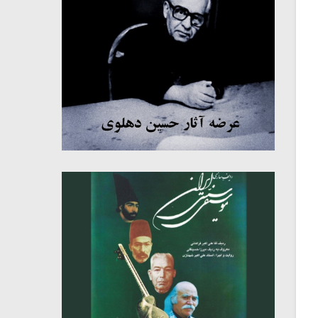
میکلوش روژا
موریس ژار