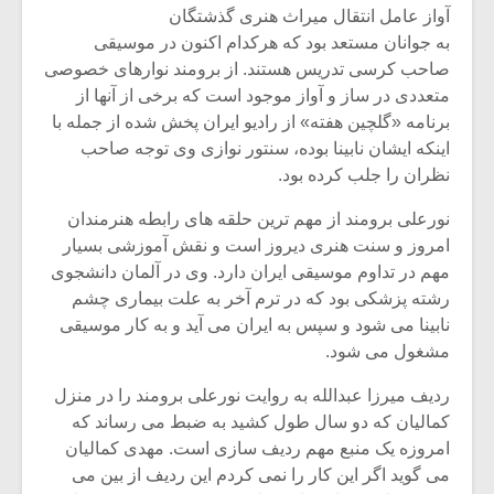
شیش و نیم»
موسیقی فی
آواز عامل انتقال میراث هنری گذشتگان
برگزار می 
به جوانان مستعد بود که هرکدام اکنون در موسیقی
اگر نمی توانی
سکانسی به 
صاحب کرسی تدریس هستند. از برومند نوارهای خصوصی
مشهورترین باشی،
موسیقی فیلم 
متعددی در ساز و آواز موجود است که برخی از آنها از
بدنام ترین باش
برنامه «گلچین هفته» از رادیو ایران پخش شده از جمله با
اینکه ایشان نابینا بوده، سنتور نوازی وی توجه صاحب
نظران را جلب کرده بود.
نورعلی برومند از مهم ترین حلقه های رابطه هنرمندان
امروز و سنت هنری دیروز است و نقش آموزشی بسیار
مهم در تداوم موسیقی ایران دارد. وی در آلمان دانشجوی
رشته پزشکی بود که در ترم آخر به علت بیماری چشم
نابینا می شود و سپس به ایران می آید و به کار موسیقی
مشغول می شود.
ردیف میرزا عبدالله به روایت نورعلی برومند را در منزل
کمالیان که دو سال طول کشید به ضبط می رساند که
امروزه یک منبع مهم ردیف سازی است. مهدی کمالیان
می گوید اگر این کار را نمی کردم این ردیف از بین می