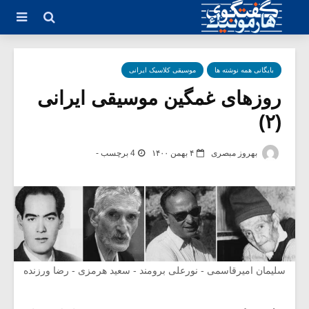
بایگانی همه نوشته ها
موسیقی کلاسیک ایرانی
روزهای غمگین موسیقی ایرانی
(۲)
بهروز مبصری
۴ بهمن ۱۴۰۰
4 برچسب -
سلیمان امیرقاسمی - نورعلی برومند - سعید هرمزی - رضا ورزنده