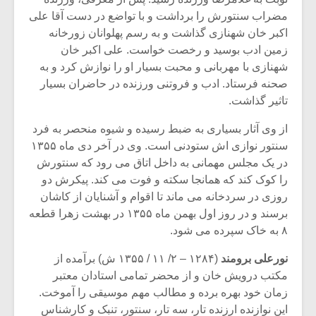
مضراب سنتورش را برداشت و با تواضع در دست آقا علی
اکبر خان شهنازی گذاشت و به رسم پهلوانان زورخانه
زمین ادب بوسید و رخصت خواست. علی اکبر خان
شهنازی با مهربانی و محبت بسیار او را نوازش کرد و به
صحنه فرستاد. ادب و فروتنی ورزنده در حاضران بسیار
تاثیر گذاشت.
از وی آثار بسیاری به ضبط رسیده و شیوه منحصر به فرد
سنتور نوازی اش ستودنی است. وی در آخر دی ماه ۱۳۵۵
در یک مجلس مهمانی به داخل اتاق می رود که سنتورش
را کوک کند که همانجا سکته و فوت می کند. پیکرش دو
روزی در سردخانه می ماند تا اقوام و آشنایان از کاشان
برسند و در روز اول بهمن ماه ۱۳۵۵ در بهشت زهرا قطعه
میکلوش روژا
موریس ژار
۸ به خاک سپرده می شود.
نورعلی برومند
(۱۲۸۴ – ۲/ ۱۱ / ۱۳۵۵ ش) برآمده از
مکتب درویش خان و از محضر تمامی استادان معتبر
یادداشتی بر موسیقی
دوره آموزش
زمان خود بهره برده و مطالب مهم موسیقی را آموخت.
متن فیلم «متری
موسیقی بر
این نوازنده ارزنده تار، سه تار، سنتور، تنبک و کارشناس