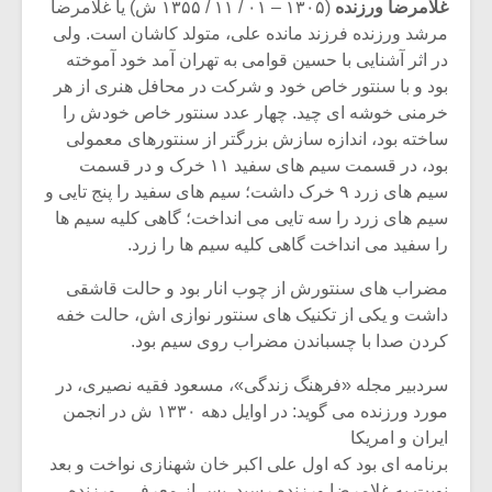
غلامرضا ورزنده
(۱۳۰۵ – ۰۱ / ۱۱ / ۱۳۵۵ ش) یا غلامرضا
مرشد ورزنده فرزند مانده علی، متولد کاشان است. ولی
در اثر آشنایی با حسین قوامی به تهران آمد خود آموخته
بود و با سنتور خاص خود و شرکت در محافل هنری از هر
خرمنی خوشه ای چید. چهار عدد سنتور خاص خودش را
ساخته بود، اندازه سازش بزرگتر از سنتورهای معمولی
بود، در قسمت سیم های سفید ۱۱ خرک و در قسمت
سیم های زرد ۹ خرک داشت؛ سیم های سفید را پنج تایی و
سیم های زرد را سه تایی می انداخت؛ گاهی کلیه سیم ها
را سفید می انداخت گاهی کلیه سیم ها را زرد.
مضراب های سنتورش از چوب انار بود و حالت قاشقی
داشت و یکی از تکنیک های سنتور نوازی اش، حالت خفه
کردن صدا با چسباندن مضراب روی سیم بود.
سردبیر مجله «فرهنگ زندگی»، مسعود فقیه نصیری، در
مورد ورزنده می گوید: در اوایل دهه ۱۳۳۰ ش در انجمن
ایران و امریکا
برنامه ای بود که اول علی اکبر خان شهنازی نواخت و بعد
نوبت به غلامرضا ورزنده رسید. پس از معرفی، ورزنده