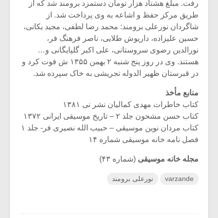
رفت. مبلغ هشتاد هزار تومان دستمزد برومند شد که از
طریق مرکز حفظ و اشاعه به وی پرداخت شد. از
شاگردان نورعلی برومند: محمد رضا لطفی، مجید یکانی،
حسین علیزاده، داریوش طلایی، ناصر فرهنگ فر،
نورالدین رضوی سروستانی، علی اکبر گلپایگانی و…
هستند. وی در روز پنج شنبه ۲ بهمن ۱۳۵۵ ش فوت کرد و
در قبرستان ظهیر الدوله تجریشی به خاک سپرده شد.
منابع مأخذ
کتاب خاطرات مهدی کمالیان نشر نی ۱۳۸۱
کتاب حسن مشحون جلد ۲ – تاریخ موسیقی ایرانی ۱۳۷۲
کتاب مردان نوین موسیقی – حبیب الله نصیری فر- جلد ۱
فصل نامه خانه موسیقی شماره ۱۴
مجله خانه موسیقی
(شماره ۴۳)
varzande
نورعلی برومند