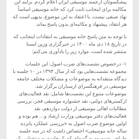
پیشکسوتان ارجمند موسیقی ایران اعلام کردم. برآیند این
مکالمه برای اینجانب ثابت کرد که خانه موسیقی اساساً
نهاد صنفی نیست. با اعتقاد به این موضوع، بدیهی است که
هر انتقاد، پیشنهاد و مکاتبه‌ای بدون پاسخ بماند.
با توجه به متن پاسخ خانه موسیقی به انتقادات اینجانب که
در تاریخ ۱۸ دی ماه ۱۴۰۰ در خبرگزاری وزین ایسنا
منتشر شده است، موارد زیر را یادآوری می‌کنم:
۱- درخصوص نشست‌های ضرب اصول: این جلسات
مجموعه نشست‌هایی بود که از سال ۱۳۹۴ در ۱۰ جلسه با
دیدگاه منتقدانه به موضوعات و مشکلات مختلف جامعه
موسیقی در فرهنگسرای ارسباران برگزار شد.
موضوعات متنوع این نشست‌ها شامل: نقد فعالیت‌های
ارکسترهای دولتی، نقد جشنواره موسیقی فجر، بررسی
مطالبات اهالی موسیقی از دولت دوازدهم، نقد
فعالیت‌های دفتر موسیقی وزارت ارشاد و… هم بوده و
اولین موضوع ضرب اصول به «بررسی عملکرد پانزده
ساله خانه موسیقی» اختصاص داشت که در سه جلسه
طراحی شده بود به گونه‌ای که یک جلسه به منتقدان، یک