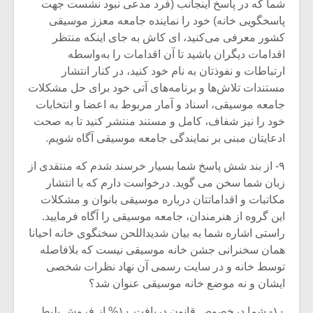
شما که در پاسخ اینجانب (فرد مدعی نبود نشست جهت
پاسخگویی خانه) خود را نماینده جامعه معزز موسیقی
کشور معرفی می‌کنید، ای کاش به جای اینکه منتظر
اقدامات دیگران باشید تا آن اقدامات را به‌واسطه
ارتباطات و نفوذتان به نام خود کنید، در کنار انتشار
مستندات تلاش‌ها و برنامه‌های آتی خود برای حل مشکلات
جامعه موسیقی، اسناد و آمار مربوط به اعضا و انتخابات
خود را نیز شفاف، کامل و مستند منتشر کنید تا به صحت
ادعایتان مبنی بر نمایندگی جامعه موسیقی آگاه شویم.
۹- از بند شش پاسخ شما بسیار خرسند شدم که منتقدی از
زبان شما سخن می گوید. درخواست دارم که با انتشار
مکاتبات و اقداماتتان درباره موسیقی بانوان و مشکلات
این گروه از هنرمندان، جامعه موسیقی را آگاه فرمایید.
راستی اشاره شما به بیان شدیداللحن سخنگوی خانه احیانا
همان سخنرانی جشن خانه موسیقی نیست که بلافاصله
توسط خانه و در سایت رسمی آن نهاد نظرات شخصی
ایشان و نه موضع خانه موسیقی عنوان شد؟
۱۰- شما درخصوص قانون دریافت ۱۰% از فروش بلیط