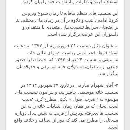
شیش و نیم»
موسیقی فی
استفاده کرده و نظرات و انتقادات خود را بیان کردند.
برگزار می 
این نشست های منظم ماهانه تا زمان شیوع ویروس
اگر نمی توانی
سکانسی به 
کرونا ادامه داشت وعلاوه بر آن در زمان های مختلف بنا
مشهورترین باشی،
موسیقی فیلم 
بر اقتضای شرایط نشست های متعددی با منتقدان و
بدنام ترین باش
دلسوزان این عرصه برگزار شده است.
به عنوان مثال نشست ۲۶ فروردین سال ۱۳۹۷ به دعوت
استاد فرهاد فخرالدینی ریاست شورای عالی خانه
موسیقی و نشست ۲۴ دیماه ۱۳۹۴ که اختصاصا با حضور
جمعی از منتقدان، مسئولان خانه موسیقی و حقوقدانان
برگزار شد.
۲- آقای شهرام صارمی در تاریخ ۲۹ شهریور ۱۳۹۴ در
نشست خانه موسیقی حاضر شد و پیرامون نشست های
موسوم به «ضرب اصول » نکاتی مطرح کرد. عجیب
است ایشان که در همان زمان انتقادات خانه را به این
نشست ها پذیرفته بود پس از قریب به شش سال دوباره
مسائلی را مطرح می کند که دور از انصاف و خلاف واقع
است.