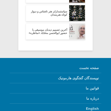
سیاستمداران هنر ناشناس و دیوار
کوتاه هنرمندان
آخرین تصمیم دیدبان موسیقی با
حضور ابوالحسن مختاباد «مناظره»
صفحه نخست
نویسندگان گفتگوی هارمونیک
قوانین ما
درباره ما
English