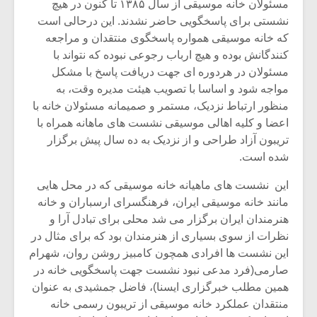
مسئولان خانه موسیقی از سال ۱۳۸۵ تا کنون در هیچ
نشستی برای پاسخگویی حاضر نشدند. این درحالی است
که خانه موسیقی همواره پاسخگوی منتقدان و مراجعه
کنندگانش بوده و هیچ ارباب رجوعی نبوده که نتواند با
مسئولان در هردوره ای جهت دریافت پاسخ با مشکل
مواجه شود و اساسا با تصویب هیئت مدیره وقت، به
منظور ارتباط نزدیک، مستمر و صمیمانه مسئولان خانه با
اعضا و کلیه اهالی موسیقی نشست های ماهانه همراه با
تریبون آزاد طراحی و از نزدیک به ده سال پیش برگزار
شده است.
این نشست های ماهیانه خانه موسیقی که در محل هایی
مانند خانه موسیقی ایران، فرهنگسرای ارسباران و خانه
هنرمندان ایران برگزار می شد محلی برای تبادل آرا و
میکلوش روژا
موریس ژار
نظرات از سوی بسیاری از هنرمندان بود که برای مثال در
این نشست ها افرادی همچون کامبیز روشن روان، شهرام
صارمی(فرد مدعی نبود نشست جهت پاسخگویی خانه در
همین مطلب خبرگزاری ایسنا)، فاضل جمشیدی به عنوان
یادداشتی بر موسیقی
دوره آموزش
منتقدان عملکرد خانه موسیقی از تریبون رسمی خانه
متن فیلم «متری
موسیقی بر