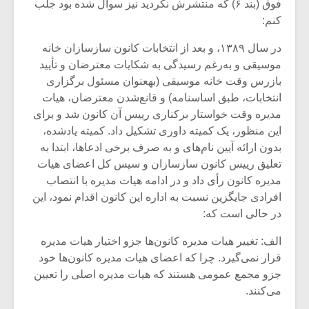
فوق (بند ۶) که منتشرش نکردید نیز سوال شده بود جلب
کنم:
در سال ۱۳۸۹، و بعد از انتخابات کانون سازسازان خانه
موسیقی و به‏‌رغم رسیدگی به شکایات معترضان و تأیید
بازرس وقت خانه موسیقی (به‏عنوان مسئول برگزاری
انتخابات، طبق اساسنامه) و قانع‏‌شدن معترضان، هیات
مدیره وقت خواستار برکناری رییس آن کانون شد و برای
این منظور، یک کمیته داوری تشکیل داد. کمیته یادشده،
بدون ارائه آیین ‏نام‌ه‏ای و به‏ صرف برخی ادعاها، ابتدا به
تعلیق رییس کانون سازسازان و سپس کل اعضای هیات
مدیره کانون رأی داد و در ادامه هیات مدیره با انتصاب
افرادی جایگزین نسبت به اداره این کانون اقدام نمود، این
در حالی است که:
الف: تغییر هیات مدیره کانون‌ها جزو اختیار هیات مدیره
قرار نمی‌گیرد. چرا که اعضای هیات مدیره کانون‌ها خود
جزو مجمع عمومی هستند که هیات مدیره اصلی را تعیین
می‌کنند.