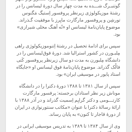
گوتنبـرگ شـــده به مدت چهار سال دورۀ لیسانس را در
رشتۀ موزیکولوژی زیرنظر پروفسور اِستیگ مَگنوس
تورشِن و پروفسور مارگارت مایِرز با موفقیت گـذراند.
موضوع پایان‌نامۀ لیسانس او «نُه آهنگ محلی شیرازی»
بود.
سپس برای ادامۀ تحصیل در رشتۀ اِتنوموزیکولوژی راهی
مِلبـورن در کشور استرالیا شد. دورۀ فوق‌لیسانس را در
دانشگاه مِلبورن به مدت دو سال زیرنظر پروفسور کَتی
فالْک گذراند. موضوع پایان‌نامۀ فوق لیسانس او «جایگاه
استاد پایور در موسیقی ایران» بود.
سپس از سال ۱۳۸۱ تا ۱۳۸۸ دورۀ دکترا را در دانشگاه
موناش زیر نظر استادان برجسته: پرفسور مارگارت
کارتـــومی و دکتر گرایِم اِسمیت گذراند و در آذر ۱۳۸۸ با
ارائۀ رسالۀ دکترا با عنوان «مکاتب سنتورنوازی در ایران
از دورۀ قاجار تا کنون» به پایان رساند.
وی از سال ۱۳۸۴ تا ۱۳۸۹ به تدریس موسیقی ایرانی در