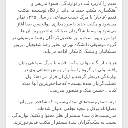
قدیم را کاربرد نُت در نوازندگی، شیوۀ تدریس و
آهنگسازی مکتب جدید می‌داند. از نگاه نویسنده، مکتب
قدیم (قاجار) با مرگ حبیب سماعی در سال ۱۳۲۵ تمام
می‌شود و مکتب جدید با سردمداری ابوالحسن صبا آغاز
می‌شود و توسط شاگردان صبا که شاخص‌ترین آن ها
فرامرز پایور است و نیز تحصیل‌کردگان رشتۀ موسیقی در
گروه موسیقی دانشگاه تهران، نظیر رضا شفیعیان، پرویز
مشکاتیان و پشنگ کامکار، ادامه می‌یابد.
هرچند از نگاه مؤلف مکتب قدیم با مرگ سماعی پایان
یافته، ولی دو گروه را متأثر از روش شفاهی وی در
نوازندگی درنظر گرفته و ذیل آن قرار می‌دهد: اول،
«سنّت‌گرایان سدۀ بیستم» که شاخص‌ترین آنها میلاد
میکلوش روژا
موریس ژار
کیایی، حسین ملک و منصور صارمی‌.
دوم، «مدرنیست‌های سدۀ بیستم» که شاخص‌ترین آنها
فضل‌الله توکل و مجید نجاهی عنوان شده‌اند.
مدرنیست‌های سدۀ بیستم از نظر محتوا و تکنیک نوازندگی
یادداشتی بر موسیقی
دوره آموزش
نسبت به سنّت‌گرایان سدۀ بیستم از مکتب قدیم دورترند.
متن فیلم «متری
موسیقی بر