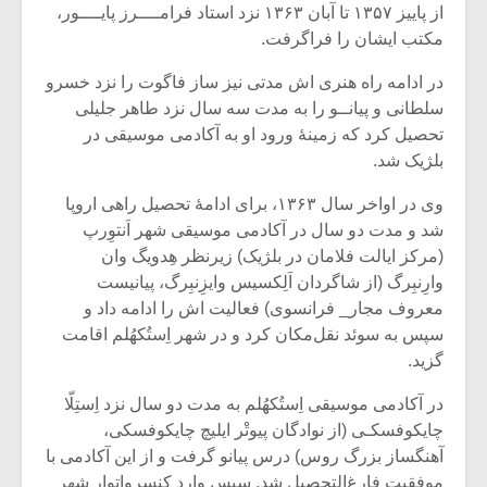
از پاییز ۱۳۵۷ تا آبان ۱۳۶۳ نزد استاد فرامــــرز پایــــور،
مکتب ایشان را فراگرفت.
در ادامه راه هنری اش مدتی نیز ساز فاگوت را نزد خسرو
سلطانی و پیانــو را به مدت سه سال نزد طاهر جلیلی
تحصیل کرد که زمینۀ ورود او به آکادمی موسیقی در
بلژیک شد.
وی در اواخر سال ۱۳۶۳، برای ادامۀ تحصیل راهی اروپا
شد و مدت دو سال در آکادمی موسیقی شهر اَنتوِرپ
(مرکز ایالت فلامان در بلژیک) زیرنظر هِدویگ وان
وارِنبِرگ (از شاگردان اَلِکسیس وایزِنبِرگ، پیانیست
معروف مجار_ فرانسوی) فعالیت اش را ادامه داد و
سپس به سوئد نقل‌مکان کرد و در شهر اِستُکهُلم اقامت
گزید.
در آکادمی موسیقی اِستُکهُلم به مدت دو سال نزد اِستِلّا
چایکوفسکـی (از نوادگان پیوتْر ایلیچ چایکوفسکی،
آهنگساز بزرگ روس) درس پیانو گرفت و از این آکادمی با
موفقیت فارغ‌التحصیل شد. سپس وارد کنسرواتوار شهر