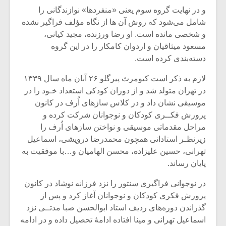
شیش و نیم»
موسیقی فی
و در نهایت گروه سوم یعنی «منفردها» نوازندگانی را
برگزار می 
شامل می‌شود که روش آن ها از نگاه مؤلف فراگیر نشده
اگر نمی توانی
سکانسی به 
و شخصی مانده است. او رضا ورزنده، مجید کیانی،
مشهورترین باشی،
موسیقی فیلم 
مسعود میثاقیان و اردوان کامکار را در این گروه
بدنام ترین باش
دسته‌بندی کرده است.
لازم به ذکر است کیومرث پیرگلو ۲۶ آبان ماه سال ۱۳۳۹
در تهران متولد شد و از دوران کودکی استعداد خـود را در
موسیقی نشان داد و در کلاس سازهای اُرف در کانون
پرورش فکــری کودکان و نوجوانان شرکت کرده و
مراحل مقدماتی موسیقی و نواختن سازهای اُرف را
زیرنظـر استادانی همچون محمدرضا درویشی، اسماعیل
تهرانی، حسین علیزاده، محسن الهامیان و…با موفقیت به
پایان رساند.
در نوجوانی فراگیری سنتور را نزد فرزانه نوشاد در کانون
پرورش فکری کودکان و نوجوانان آغاز کرد و پس از
گذراندن دوره‌های ردیف استاد ابوالحسن صبا مدتــی نزد
اسماعیل تهرانی و مینا افتاده ادامۀ تحصیل داده و در ادامه