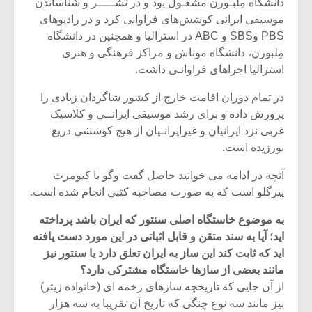
دانشگاه مِلبـورن مشغـول بود و در نشـــــر و شناساندن
موسیقی ایرانی کوشش‌های فراوانی کرد و در رادیوهای‌
PBS وSBS و ABC در استرالیا و همچنین در دانشگاه‌
مِلبورن، دانشگاه موناش و مراکز فرهنگی و هنری
استرالیا اجراهای فراوانـی داشت.
در تمام دوران اقامت خارج از کشور شاگردان زیادی را
پرورش داده و برای رشد موسیقی ایرانــی و کلاسیک
غربی نزد ایرانیان و غیرایرانـیان از هیچ کوششی دریغ
نورزیده است.
آنچه در ادامه می خوانید حاصل گفت وگو با کیومرث
پیرگلو است که به صورت مصاحبه کتبی انجام شده است.
به موضوع خاستگاه اصلی سنتور که ایران باشد پرداخته
اید؛ آیا به سند متقن و قابل اثباتی در این مورد دست یافته
اید که ثابت کند این ساز به ایران تعلق دارد یا سنتور نیز
مانند بعضی از سازها خاستگاه مشترکی دارد؟
از آن جایی که تاریخچه سازهای زخمه ای (خانواده زیتر)
نیز مانند سه نوع چنگی که تاریخ آن تقریبا به سه هزار