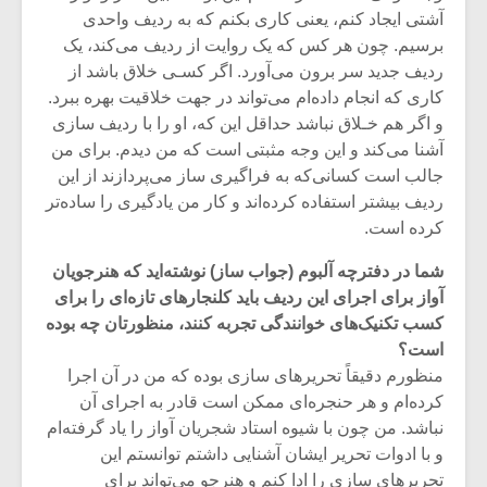
شیش و نیم»
موسیقی فی
آشتی ایجاد کنم، یعنی کاری بکنم که به ردیف واحدی
برگزار می 
برسیم. چون هر کس که یک روایت از ردیف می‌کند، یک
اگر نمی توانی
سکانسی به 
ردیف جدید سر برون می‌آورد. اگر کسـی خلاق باشد از
مشهورترین باشی،
موسیقی فیلم 
کاری که انجام داده‌ام می‌تواند در جهت خلاقیت بهره ببرد.
بدنام ترین باش
و اگر هم خـلاق نباشد حداقل این که، او را با ردیف سازی
آشنا می‌کند و این وجه مثبتی است که من دیدم. برای من
جالب است کسانی‌که به فراگیری ساز می‌پردازند از این
ردیف بیشتر استفاده کرده‌اند و کار من یادگیری را ساده‌تر
کرده است.
شما در دفترچه آلبوم (جواب ساز) نوشته‌اید که هنرجویان
آواز برای اجرای این ردیف باید کلنجارهای تازه‌ای را برای
کسب تکنیک‌های خوانندگی تجربه کنند، منظورتان چه بوده
است؟
منظورم دقیقاً تحریرهای سازی بوده که من در آن اجرا
کرده‌ام و هر حنجره‌ای ممکن است قادر به اجرای آن
نباشد. من چون با شیوه استاد شجریان آواز را یاد گرفته‌ام
و با ادوات تحریر ایشان آشنایی داشتم توانستم این
تحریرهای سازی را ادا کنم و هنرجو می‌تواند برای