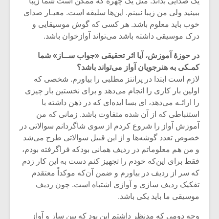
یک صدایی بداند. مثل یک چهره که ممکن است شما زیبا
ببینید ولی من زیبا نبینم. این‌ها سلیقه است. معیـار صدای
خوب باید معلوم باشد. هر کسی که گوش موسیقایی و
درک موسیقی داشته باشد می‌تواند آوازخوان باشد.
در حوزۀ آموزش، آیا اثر تحقیقی «جواب ســاز» شما
کمـکی به هنرجویان آواز می‌تواند باشد؟
لازم است ابتدا در پرانتز مطلبی را بیاورم. شخصی که
اولین بار کاری را انجام می‌دهد و برای نخستین بار چیزی
را ارائـه می‌دهد، ای بسا ایده‌ای که در ذهن داشته با
استنباطی که از آن شده متفاوت باشد. زمانی که من
آموزش آواز را شروع کردم از سوی شاگردانم سوالاتی در
خصوص تعدد گوشه‌ها و از این قبیل سوالاتی طرح می‌شد
و من هم معلوماتم در ردیف همانی بودکه فراگرفته بودم،
میکلوش روژا
موریس ژار
فقط برای این‌که خودم را تجهیز کنم دست به این کار زدم
که سر از ردیف در بیاورم و ضمن آن‌که موکداً معتقدم
تفکیک ردیف سازی و آوازی اشتباه است. چون ردیف
موسیقی ما باید یکی باشد.
یادداشتی بر موسیقی
دوره آموزش
متن فیلم «متری
موسیقی بر
وجه دومی که مدنظر داشتم این بود که بین ساز و آواز