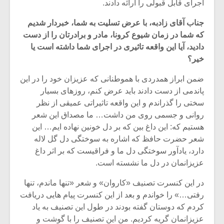
شیش و نیم»
موسیقی فی
اجرای قابل قبولی را ارائه دادند.
برگزار می 
جناب آقای زادبه، با عرض تسلیت به شما، خبردار شدیم
اگر نمی توانی
سکانسی به 
که شما در زمان شیوع کرونا، مادر و برادرتان را از دست
مشهورترین باشی،
موسیقی فیلم 
دادید، آیا این واقعه تاثیری در اجرای شما داشته است یا
بدنام ترین باش
خیر؟
ضمن ابراز همدردی با هموطنانی که عزیزان خود را در این
پاندمی از دست دادند باید عرض کنم، روزهای بسیار
سختی را گذراندم و این واقعه تاثیراتی عمیقی از نظر
روانی و جسمی روی من داشت… ما مصداق این شعر
هستیم که: این داغ بین که بر دل خونین نهاده ایم… این
شعر حضرت حافظ که اشاره به سوختگی دل گل لاله
دارد، یادآور سوختگی دل ما و فراقیست که بر اثر داغ
عزیزانمان در دل ما نشسته است.
در این کنسرت تصنیف «کاروان» و شعر «تنها ماندم، تنها
رفتی…» را خواندم و بعد از این کنسرت پیام هایی دریافت
کردم که دوستان گفته بودند در طول این تصنیف به یاد
عزیزانمان گریه کردیم. من این تصنیف را با گوشت و