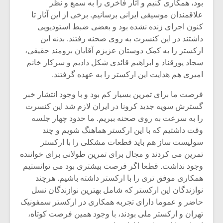
بود، همکاری کنیم و آثار فاخری را به سمع و نظر
علاقمندان موسیقی ایرانی برسانیم. برخی از این آثار تا
کنون اجرای زنده نشده بود و بعضی ضبط استودیویی
داشتند در این کنسرت به روی صحنه رفتند. بدنه این
ارکستر را به کمک دوستان عزیزم آقایان برومند حقیقی،
سجاد پورقناد و ابراهیم قائدی شکل دادیم و سرکار خانم
امیری هم هدایت این ارکستر را به عهده گرفتند.
فرصت ما برای تمرین بسیار کم بود و با وجود انتشار خبر
گسترش سویه جدید کرونا در ایران لازم شد این کنسرت
را به سرعت به روی صحنه ببریم. ما حدود چهار جلسه
وقت داشتیم که با این ارکستر هماهنگ شویم و چند
سولیست ساز هم باید قطعات مشکلی را با ارکستر
تمرین می کردند و مجال برای تمرین طولانی برای خواننده
میکلوش روژا
موریس ژار
وجود نداشت. قطعا اگر فرصت بیشتری بود می توانستیم
همکاری موفق تری را با ارکستر داشته باشیم. هرچند
نوازندگان این ارکستر که شامل بهترین نوازندگان نسل
حاضر و عموما دارای تجربه همکاری در ارکستر سمفونیک
یادداشتی بر موسیقی
دوره آموزش
تهران و ارکستر ملی بودند، با وجود همین فرصت کوتاه،
متن فیلم «متری
موسیقی بر