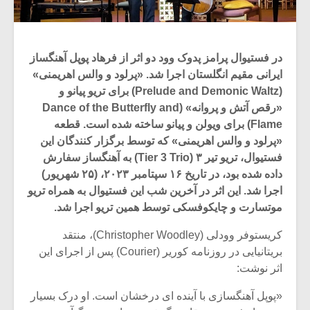
در فستیوال پرامز پدوک وود دو اثر از فرهاد پوپل آهنگساز
ایرانی مقیم انگلستان اجرا شد. «پرلود و والس اهریمنی»
(Prelude and Demonic Waltz) برای تریو پیانو و
«رقص آتش و پروانه» (Dance of the Butterfly and
Flame) برای ویولن و پیانو ساخته شده است. قطعه
«پرلود و والس اهریمنی» که توسط برگزار کنندگان این
فستیوال، تریو تیر ۳ (Tier 3 Trio) به آهنگساز سفارش
داده شده بود، در تاریخ ۱۶ سپتامبر ۲۰۲۳، (۲۵ شهریور)
اجرا شد. این اثر در آخرین شب این فستیوال به همراه تریو
موتسارت و چایکوفسکی توسط همین تریو اجرا شد.
کریستوفر وودلی (Christopher Woodley)، منتقد
بریتانیایی در روزنامه کوریر (Courier) پس از اجرای این
اثر نوشت:
«پوپل آهنگسازی با آینده ای درخشان است. او درک بسیار