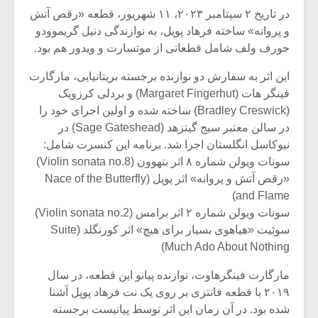
در تاریخ ۲ سپتامبر ۲۰۲۳، ۱۱ شهریور، قطعه «رقص آتش
و پروانه» ساخته فرهاد پوپل، به نوازندگی دنیل گریموودو
جورف ولف شامل قطعاتی از موتسارت و ویدور هم بود.
این اثر به سفارش دو نوازنده برجسته بریتانیایی، مارگارت
فینگر هات (Margaret Fingerhut) و بردلی کرزویک
(Bradley Creswick) ساخته شده و اولین اجرای خود را
در سالن معتبر سیج گیتزهد (Sage Gateshead) در
نیوکاسل انگلستان اجرا شد. برنامه این کنسرت شامل:
سونات ویولن شماره ۸ اثر بتهوون (Violin sonata no.8)
«رقص آتش و پروانه» اثر پوپل (Nace of the Butterfly
and Flame)
سونات ویولن شماره ۲ اثر برامس (Violin sonata no.2)
سوئیت «هیاهوی بسیار برای هیچ» اثر کورنگلد (Suite
Much Ado About Nothing)
مارگارت فینگرهاوت، نوازنده پیانو این قطعه، در سال
۲۰۱۹ با قطعه فانتزی بر روی یک نت فرهاد پوپل آشنا
شده بود. در آن زمان این اثر توسط پیانیست برجسته