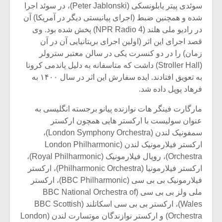
سوئدی پیتر یابلونسکی (Peter Jablonski)، در سوئد اجرا
شده و همچنین ضبط (اجرای پیانیستی دیگر در آمریکا) آن
در رادیو ملی هلند (NPR Radio 4) پخش شده بود. وی
قصد اجرای این اثر (اولین اجرای بریتانیایی آن در آن
زمان) را در دو کنسرت یکی در سالن معتبر سترولر
(Stroller Hall) داشت که متاسفانه به دلیل پاندمی کرونا
به تعویق افتادند. ایده سفارش این اثر در سال ۱۴۰۰ به
فرهاد پوپل داده شد.
مارگارت فینگر هات نوازنده پیانو برجسته انگلیسی به
عنوان سولیست با ارکستر هایی همچون ارکستر
سمفونیک لندن (London Symphony Orchestra)،
ارکستر فیلارمونیک لندن (London Philharmonic
Orchestra)، رویال فیلارمونیک (Royal Philharmonic)،
ارکستر فیلارمونیا (Philharmonic Orchestra)، ارکستر
فیلارمونیک بی بی سی (BBC Philharmonic)، ارکستر
ملی ولز بی بی سی (BBC National Orchestra of
Wales)، ارکستر بی بی سی اسکاتلند (BBC Scottish
Orchestra) و ارکستر نوازندگان موتسارت لندن (London