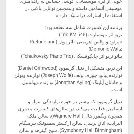
خوبی از فرم موسیقایی، گوشی حساس به رنگ‌آمیزی
موسیقی آنسامبل داشته و همچنین توانایی بالایی در
استفاده از اشارات دراماتیک دارد.»
برنامه این کنسرت شامل سه قطعه بود:
تریو اثر موتسارت (Trio KV 548)
«پرلود و والس اهریمنی» اثر پوپل (Prelude and
Demonic Waltz)
پیانو تریو اثر چایکوفسکی (Tchaikovsky Piano Trio)
این تریو، متشکل از دنیل گریموود (Daniel Grimwood)
نوازنده پیانو، جوزف ولف (Joseph Wolfe) نوازنده ویولن
و جاناتان آیلینگ (Jonathan Ayling) نوازنده ویولنسل
است.
میکلوش روژا
موریس ژار
دنیل گریموود که بیشتر در حوزه نوازندگی سولو و
آنسامبل فعالیت می‌کند، در سالن‌های کنسرت معتبری
همچون ویگمور هال (Wigmore Hall)، سالن ملکه
یادداشتی بر موسیقی
دوره آموزش
الیزابت، اتاق پرسل، سالن ارکستر سمفونیک بیرمنگام
متن فیلم «متری
موسیقی بر
(Symphony Hall Birmingham)، سیج گیتزهد و سالن