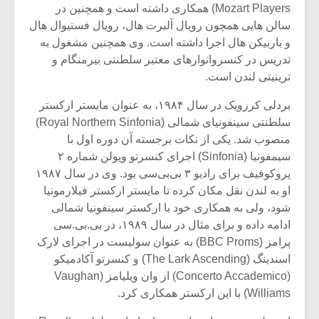
Mozart Players) همکاری داشته است و همچنین در
سالن هایی همچون رویال آلبرت هال، رویال فستیوال هال
و باربیکن هال اجرا داشته است. وی همچنین مشغول به
تدریس در کنسرواتوارهای معتبر سلطنتی بیرمنگام و
ترینیتی لندن است.
بردلی کرزویک در سال ۱۹۸۴، به عنوان مایستر ارکستر
سلطنتی سینفونیای شمالی (Royal Northern Sinfonia)
منصوب شد. یکی از نکات برجسته آن دوره اول با
سیمفونیا (Sinfonia) اجرای کنسرتو ویولن شماره ۲
پروکوفیف برای رادیو ۳ بی‌بی‌سی بود. وی در سال ۱۹۸۷
او به لندن نقل مکان کرده تا مایستر ارکستر فیلارمونیا
شود، ولی به همکاری خود با ارکستر سینفونیا شمالی
ادامه داده و برای مثال در سال ۱۹۸۹، در بی.بی.سی
پرامز (BBC Proms) به عنوان سولیست در اجرای لارک
اسندینگ (The Lark Ascending) و کنسرتو آکادمیکو
(Concerto Accademico) از وان ویلیامز (Vaughan
Williams) با این ارکستر همکاری کرد.