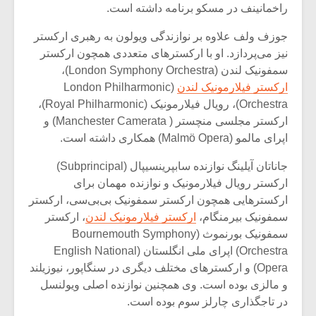
شیش و نیم»
موسیقی فی
راخمانینف در مسکو برنامه داشته است.
برگزار می 
جوزف ولف علاوه بر نوازندگی ویولون به رهبری ارکستر
اگر نمی توانی
سکانسی به 
نیز می‌پردازد. او با ارکسترهای متعددی همچون ارکستر
مشهورترین باشی،
موسیقی فیلم 
سمفونیک لندن (London Symphony Orchestra)،
بدنام ترین باش
ارکستر فیلارمونیک لندن
(London Philharmonic
Orchestra)، رویال فیلارمونیک (Royal Philharmonic)،
ارکستر مجلسی منچستر ( Manchester Camerata) و
اپرای مالمو (Malmö Opera) همکاری داشته است.
جاناتان آیلینگ نوازنده سابپرینسیپال (Subprincipal)
ارکستر رویال فیلارمونیک و نوازنده مهمان برای
ارکسترهایی همچون ارکستر سمفونیک بی‌بی‌سی، ارکستر
سمفونیک بیرمنگام،
ارکستر فیلارمونیک لندن
، ارکستر
سمفونیک بورنموث (Bournemouth Symphony
Orchestra) اپرای ملی انگلستان (English National
Opera) و ارکسترهای مختلف دیگری در سنگاپور، نیوزیلند
و مالزی بوده است. وی همچنین نوازنده اصلی ویولنسل
در تاجگذاری چارلز سوم بوده است.