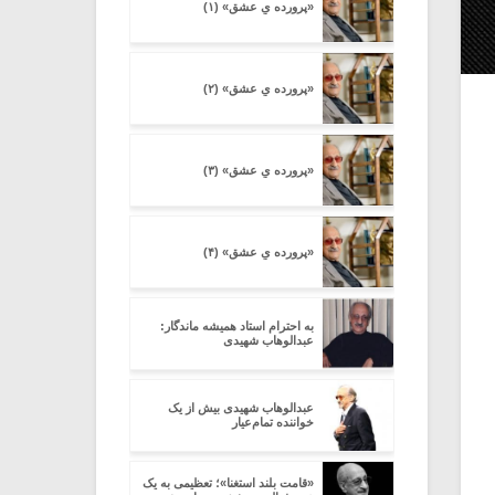
«پرورده یِ عشق» (۱)
«پرورده یِ عشق» (۲)
«پرورده یِ عشق» (۳)
«پرورده یِ عشق» (۴)
به احترام استاد همیشه ماندگار:
عبدالوهاب شهیدی
عبدالوهاب شهیدی بیش از یک
خواننده تمام‌عیار
«قامت بلند استغنا»؛ تعظیمی به یک