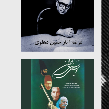
میکلوش روژا
موریس ژار