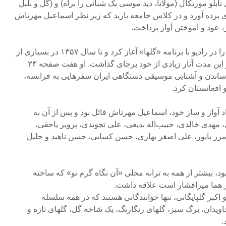
لو موزیکال (مولانا، دید موسی یک شبانی را براه) و (گل و بلبل
وی پرده آورد و در کلاس جامعه باربد که زیر نظر اسماعیل مهرتاش
، عود و آموختن آواز پرداخت.
وی در سال ۱۳۳۹ همکاری خود را در رادیو با برنامه «گلها» آغاز کرد و تا سال ۱۳۵۷ در بسیاری از
این برنامه‌ها شرکت جست و در این مدت آثار زیادی از خود برجای گذاشت. او هفت صفحه ۳۳
اساندن و آشنایی موسیقی دستگاهی ایران سفرهایی به فرانسه،
و افغانستان کرد.
د آواز و ساز خود، اسماعیل مهرتاش قائل بود و پس از آن به
مهدی خالدی، حبیب‌اله بدیعی، علی تجویدی، پرویز یاحقی،
مرز پایور، علی اصغر بهاری، حسن کسایی، حسن ناهید و جلیل
بود، بیشتر از همه به ترانه محلی «آن نگاه گرم تو» که ساخته
ز هما میرافشار است علاقه داشت.
کبر گلپایگانی، تنها خوانندگانی هستند که در همه سلسله
جاویدان، برگ سبز، گلهای رنگارنگ، یک شاخه گل، گلهای تازه و
.