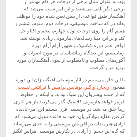
شیش و نیم»
موسیقی فی
بود. به عنوان مثال برخی از درجات هر گام مهمتر از
برگزار می 
برخی دیگر تلقی می‌شدند و این امر سبب می‌شد که
آهنگساز طبق قواعدی از پیش تعین شده خود را موظف
اگر نمی توانی
سکانسی به 
بداند در که ساخت موسیقی، درجات دوم، سوم، ششم و
مشهورترین باشی،
موسیقی فیلم 
هفتم گام را روی درجات اول، چهارم، پنجم و اکتاو حل
بدنام ترین باش
کند و بر این مبنا رساله‌های هارمونی زیادی نوشته شد.
اواخر عمر دوره کلاسیک و ظهور آرام آرام دوره
رمانتیسم، این دیدگاه زیباشناسانه در مورد اصوات و
آکوردهای مطلوب و نامطلوب از سوی آهنگسازان مورد
تردید قرار گرفت.
با این حال می‌بینیم در آثار موسیقی آهنگسازانِ این دوره
همچون
ریچارد واگنر
،
یوهانس برامس
یا
فرانتس لیست
که از جمله پیشروان این سبک بودند، با اینکه از خطوط
قرمز قواعد هارمونی کلاسیک گذر می‌کردند باز هم آثاری
زیبا خلق می‌شد. در موسیقی قرن بیستم این امر- نادیده
گرفتن عقاید بنیادگرایان- خود به قاعده تبدیل می‌‌شود که
آزادی هنرمندان در آفرینش موسیقی را به حدی می‌رساند
که گاه این حجم از آزادی در نگارش موسیقی هراس انگیز