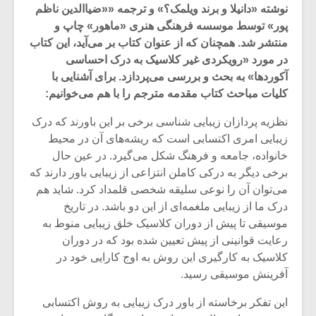
نوشته «دانیلا و برند ویلمک؟» و ترجمه ««ضیاالدین ناظم
پور» توسط موسسه فرهنگی هنری «ماهور» چاپ و
منتشر شد. همچنان که از عنوان کتاب بر می‌آید، این کتاب
در مورد «رویکردی غیر کلاسیک به درک احساسی
آکوردها» به بحث و بررسی می‌پردازد. برای آشنایی با
کلیات مباحث کتاب مقدمه مترجم را با هم می‌خوانیم:
نظزیه‌ پردازان زیبایی شناسی برخی بر این باورند که درک
زیبایی امری اکتسابی است که ریشه‌های آن در محیط
خانواده، جامعه و فرهنگ شکل می‌گیرد. در عین حال
برخی دیگر به درکی کاملن انتزاعی از زیبایی باور دارند که
می‌توان آن را نوعی سلیقه شخصی قلمداد کرد. شاید هم
درک ما از زیبایی ملغمه‌ای از این دو باشد. در تاریخ
میکلوش روژا
موریس ژار
موسیقی تا پیش از دوران کلاسیک خلق زیبایی منوط به
رعایت قوانینی از پیش تعیین شده بود که در دوران
کلاسیک به کارگیری این روش به اوج کارایی خود در
آفرینش موسیقی رسید.
یادداشتی بر موسیقی
دوره آموزش
این تفکر برخاسته از باور درک زیبایی به روش اکتسابی
متن فیلم «متری
موسیقی بر