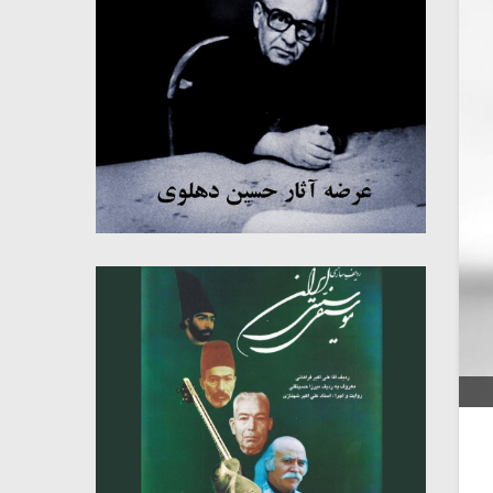
میکلوش روژا
موریس ژار