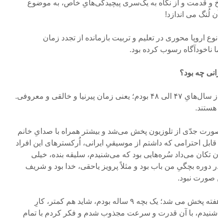
 و قدمت و از نگاه به یک‌سری پیچیدگی‌هایِ خاص، به موضوع
لُنگ می‌ اندازد!
وع اروپا محوری در تعلیم و تربیت بازمانده از تجدد زمان
 ناخودآگاه رسوب کرده بود.
انی چه بود؟
من عاشق، ارکستر گل­هایِ قبل از سال‌­هایِ ۴۷ الی ۴۸ بودم؛ یعنی زمان پیرنیا و خالقی و معروفی.
هستند.
صورت جدّی از تلوزیون پخش می‌‌شد و بیشتر همراه با صدایِ خانم
 قابل احترامی که داشتم از موسیقیِ ایرانی، اُرکسترهای این افراد
 تکان می‌داد سُره‌­هایی بود که می‌شنیدم، سلیقه بنده، خیلی
 دوره بچگیِ من باب بود و مثلاً پرویز یاحقی، خدا بود و شریف
ن صورت نبود.
گاهی وقت‌­ها که برنامهِ گلچین هفته پخش می‌ شد؛ یک بچه ۹ ساله بودم، شاید هم کمتر، کارِ
ر شنیدم، با آن قدرت و سرعت مجذوب شدم و فکر کردم با تمامِ