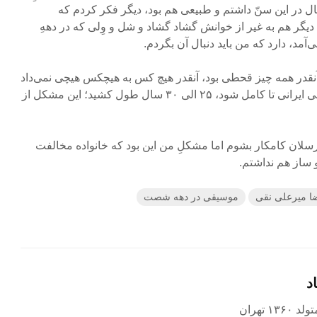
 در این سنّ داشتم و طبیعی هم بود، دیگر فکر کردم که
یگر هم به غیر از خوانش گشاد گشاد و شل و وِلی که در دههِ
مد، دارد که من باید دنبال آن بگردم.
آنقدر همه چیز قحطی بود، آنقدر هیچ کس به هیچکس هیچی نمی‌داد
که درک و دریافت من از موسیقی ایرانی تا کامل شود، ۲۵ الی ۳۰ سال طول کشید؛ این مشکل از
َرسلان کامکار بشوم اما مشکلِ من این بود که خانواده مخالفت
و ساز هم نداشتم.
ا میرعلی نقی
موسیقی در دهه شصت
د
۱ تهران