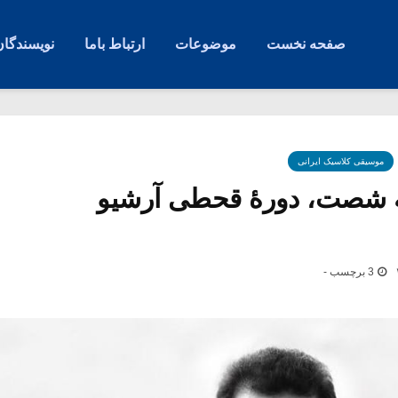
صفحه نخست
موضوعات
ارتباط باما
نویسندگان
موسیقی کلاسیک ایرانی
ه شصت، دورۀ قحطی آرشیو
3 برچسب -