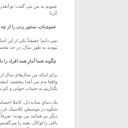
عمویم به من می‌ گفت: تو آنق
کرد!
عموی‌تان، سنتور زدن را از چه
نمی دانم! حقیقتاً یکی از این اَ
نبودند به طور مثال: در حد محسن
چگونه شما آمارِ همه افراد را د
برای اینکه من سال‌هایِ سال از 
واقعا بدم می‌ آمد! ببخشید، اینقد
بگذاریم به حساب جوانی و کم س
یک دنیایِ ساده دل، کاملا احس
شکوه در موسیقیِ کلاسیک غرب م
باقی را لوکال. بقیه را می‌گف