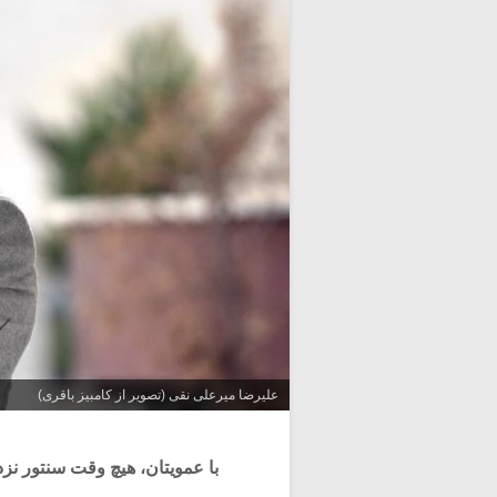
علیرضا میرعلی نقی (تصویر از کامبیز باقری)
با عموی­تان، هیچ وقت سنتور نزد