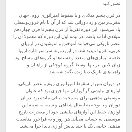
شیش و نیم»
موسیقی فی
تصورکنید.
برگزار می 
در قرن پنجم میلادی و با سقوط امپراتوری روم، جهان
اگر نمی توانی
سکانسی به 
مغرب‌زمین وارد دورانی شد که از آن با نام قرون‌وسطی
مشهورترین باشی،
موسیقی فیلم 
یاد می‌شود. این دوره تقریباً از قرن پنجم تا قرن چهاردهم
بدنام ترین باش
میلادی ادامه یافت. در نیمه اول این دوره که معمولا آن را
عصر تاریکی می‌خوانند آموختن و اندیشیدن در اروپای
غربی، تقریبا ناپدید شد. در این دوره، سراسر قاره اروپا
طعمه بیماری‌های متعدد و دسته‌ها و گروه‌های مسلح بود.
زبان لاتین نیز تنها توسط گروه کوچکی از راهبان و
راهبه‌های تاریک دنیا زنده نگه‌داشته‌شد.
در دوران پس از سقوط امپراتوری روم و عصر تاریکی،
آوازهای نیایشی گرگورایان تنها چیزی بود که عنوان
موسیقی مذهبی برای مسیحیت باقی مانده بود. در آن
دوران و با توجه به انتقال شفاهی و سینه به سینه این
آوازها، حفظ این آوازهای نیایشی خود از معجزات تاریخ
موسیقی به حساب می‌آید. هر روز و به فراخور مناسبت
مذهبی خاصی یک یا چند نیایش آوازی باید اجرا می‌شد.