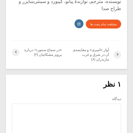
نویسنده، مترجم، نوازندۀ پیانو، کیبورد و سینتی‌سایزر و
طراح صدا
مشاهده تمام پست ها
آواز ِ«امیری» و مقایسه‌ی
«در سماع سنتور»؛ درباره
آن در شرق و غرب
پرویز مشکاتیان (۲)
مازندران (۶)
۱ نظر
دیدگاه