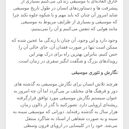
خارق العاده‌ای با موسیقی زندگی می‌کنیم بسیاری از
پیشرفت ها و دستاوردهای انسان در طول تاریخ موسیقی
شاید امروز آن چنان که باید مهم و با شکوه جلوه نکند چرا
که موسیقی و بسیاری از ظرایف مربوط به موسیقی
مانند هوایی که تنفس می‌کنیم و آن را نمی‌بینیم،
وجود دارد و این وجود، آن چنان با زندگی ما عجین شده که
ممکن است تنها در صورت فقدان آن، جای خالی آن را
حس کنیم. بنابراین بهترین راه برای درک بهتر این
رویدادهای بزرگ و شگفت انگیز سفری در زمان است.
نگارش و تئوری موسیقی
هرچند تلاش انسان برای نگارش موسیقی به گذشته های
میکلوش روژا
موریس ژار
دور و فرهنگ های مختلف بر می‌گردد اما آن چه امروز به
عنوان سیستم نگارش موسیقی مورد توافق قرارگرفته
ریشه‌ای اروپایی دارد. تصورکنید با گذر ار دالون زمان،
هزار سال به گذشته رفته‌اید. دورانی که موسیقی سینه به
یادداشتی بر موسیقی
دوره آموزش
سینه و به صورت شفاهی از استاد به شاگرد منتقل
متن فیلم «متری
موسیقی بر
می‌شد. خود را در کلیسایی در اروپای قرون وسطی