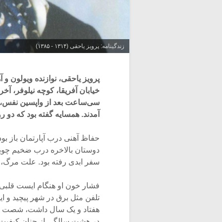
زندگینامه: پرویز یاحقی (۱۳۱۴ - ۱۳۸۵)
پرویز یاحقی، نوازنده ویولون و 
خیابان آفریقا، کوچه نیلوفر، آخری
سی‌ساعت بعد از واپسین نفس، دو
آمدند. همسایه گفته بود که دو 
حفاظ آهنی درب آپارتمان باز ب
دوستان بالاخره درب ضخیم چوبی 
سفر ابدی رفته بود. علت مرگ، 
تلفن مثل برق در شهر پیچید و ای
هفتاد و یک سال داشت، شصت و س
در هشت سالگی از چنان کیفیت 