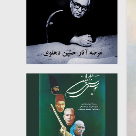
میکلوش روژا
موریس ژار