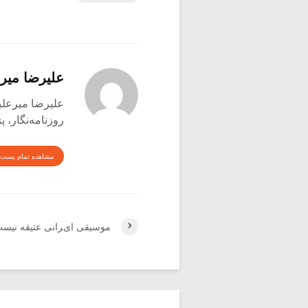
علیرضا میر
علیرضا میرعلینقی متول
روزنامه‌نگار،
مشاهده تمام پست 
موسیقی ایرانی عتیقه نیست (