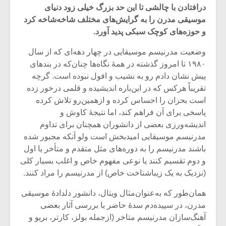
درافتادن با چالشی تا این حد بزرگ خیلی زود دنیای
موسیقی مدرن را به گرایش‌های مختلف شاخه‌شاخه‌ کرد
و حوزه‌های کوچک سبکی پدید آورد.
وضعیت مدرنیسم موسیقایی در چهار دهه‌ای که از سال
۱۹۸۰ تا امروز گذشته در همۀ نگاه‌ها چنان‌که در بندهای
پیش نشان دادم رو به نشیب و افول نبوده است. گرچه
تقریباً هرکس که در این‌باره اندیشیده و قلمی درخور زده
است بحران را احساس کرده و ازهمین‌رو تلاش کرده
پاسخی برای آن فراهم کند، اما نتیجۀ کاوش و
اندیشه‌ورزی بعضی از دانشوران همچنان برای تداوم
مدرنیسم موسیقایی امیدبخش است ولو آنکه مجبور شده
باشند مدرنیسم را به دوره‌های مثل متقدم و متأخر یا اول
میکلوش روژا
موریس ژار
و دوم تقسیم کنند یا نوعی مفهوم خاص و اغلب بسیار کلی
(نزدیک به یک زیباشناخت خاص) از مدرنیسم را مراد کنند.
همان‌طور که به‌عنوان‌مثال ویتال، دانشور دلدادۀ موسیقی
مدرن، در سپیده‌دم سدۀ حاضر با بررسی آثار بعضی
یادداشتی بر موسیقی
دوره آموزش
آهنگ‌سازان مدرنیسم متاخر (ازجمله بولز، کارتر، بریو و
متن فیلم «متری
موسیقی بر