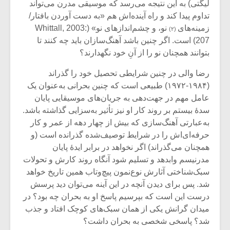
شیش و نیم»
موسیقی فی
لیگتی) به این نتیجه می‌رسد که موسیقی مدرن می‌تواند
برگزار می 
تداوم پیدا کند و راه آینده‌اش هم «به دست آوردن بافتار/
زمینه‌های
نو، و چشم‌اندازهای نو» (Whittall, 2003:
(۲)
اگر نمی توانی
سکانسی به 
207) است. اگر چنین باشد آهنگ‌سازان باید چه کنند تا
مشهورترین باشی،
موسیقی فیلم 
بتوانند همچنان نو را از آنِ خود نگهدارند؟
بدنام ترین باش
رضا والی در چنین شرایطی تحصیل خود را گذراند
(۱۹۸۴-۱۹۷۲) طبیعی است که چنین بحرانی به‌عنوان یک
عامل مهم در جهت‌دهی به جریان‌های موسیقایی پایان
سدۀ بیستم بر روند کار او نیز تأثیر به‌سزایی گذاشته باشد.
به‌عبارتی آهنگ‌سازی که بیش از چهار دهه از عمر و کار
حرفه‌ای‌اش را در شرایط توصیف‌شده گذرانده است (و
همچنان می‌گذراند) اگر نخواهد در برابر ایدۀ پایان
مدرنیسم وابدهد و تسلیم شود آنگاه روند کارش و تحولات
سبک‌شناختی آثارش نوع‌نمون پیچ‌وتاب همین تاریخ خواهد
شد. پس برای دیدن آنچه در این آینه می‌توان دید پرسش
درست این است که بپرسیم پاسخ او به بحران چه بود؟ در
میدان گرانش یکی از همان سبک‌های کوچک افتاد و جذب
شد؟ پاسخی شخصی به بحران داشت؟