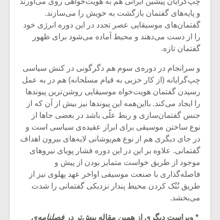
شیش و نیم»
موسیقی فی
چپ‌گرایان پیشین ایرانی هم به هویت‌خواهی روی می‌آورند
برگزار می 
و پایه‌های گفتمان بازگشت به خویش را می‌سازند.
گفتمان‌های موسیقایی عصر تجدد در این دوره انرژی خود
اگر نمی توانی
سکانسی به 
را از دست می‌دهند و محیط آماده می‌شود برای ظهور
مشهورترین باشی،
موسیقی فیلم 
گفتمان تازه.
بدنام ترین باش
و سرانجام در دوره‌ی سوم هم دگرگونی در کنش سیاسی
چپ‌گرایانه (از کار حزبی به قیام مسلحانه) هم در به عمل
رسیدن گفتمان هویت‌خواه موسیقایی روشن‌ترین پیوندها
را ایجاد می‌کند. بااین‌همه این پیوندها نیز بیش از آن که از
جنس گفتمان‌سازی و ربط علّی باشد در بعضی جاها از
نوع ساختن موسیقی برای ابراز عقیده‌ی سیاسی است و
در جای دیگری هم از نوع هم‌پوشانی لایه‌های بیرون اهداف
گفتمانی. علاوه بر این در این دوره فشار پویای نیروهای
موجود از طریق خواست متمایز بودن از پیش و
فاصله‌گذاری با صنعت موسیقی اواخر عهد پهلوی نیز از
طریق تُنُک کردن محیط پندار نزدیکی گفتمانی را شدت
می‌بخشد.
* ویراست دیگری از همین مقاله پیش‌تر در
فصلنامه‌ی