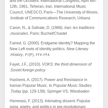
and the Occident.
International Congress, April 6th-
12th, 1961, Teheran, Iran. International Music
Council, UNESCO, Paris—The University of Illinois,
Institute of Communications Research, Urbana.
Caron, N., & Safvate, D. (1966).
Iran: les traditions
musicales
. Paris: Buchet/Chastel.
Farred, G. (2000). Endgame identity? Mapping the
New Left roots of identity politics.
New Literary
History
,
۳۱
(۴), ۶۲۷-۶۴۸.
Fayet, J.F., (2010).
VOKS: the third dimension of
.
Soviet foreign policy
Hashemi, A. (2017). Power and Resistance in
Iranian Popular Music. In
Popular Music Studies
Today
(pp. 129-138). Springer VS, Wiesbaden.
Hemmasi, F. (2013). Intimating dissent: Popular
song, poetry, and politics in pre-revolutionary