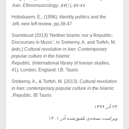
Iran.
Ethnomusicology
,
۵۷
(۱), ۵۷-۸۷.
Hobsbawm, E., (1996). Identity politics and the
left.
new left review
, pp.38-47.
Siamdoust (2013) ‘Neither Islamic nor a Republic:
Discourses in Music’, in Sreberny, A. and Torfeh, M.
(eds.)
Cultural revolution in Iran: Contemporary
popular culture in the Islamic
Republic.
(International library of Iranian studies,
41). London, England: I.B. Tauris
Sreberny, A., & Torfeh, M. (2013).
Cultural revolution
in Iran: contemporary popular culture in the Islamic
Republic
. IB Tauris.
۲۴ آذر ۱۳۹۹
ویراست نسخه‌ی تلفیق‌شده آذر ۱۴۰۱