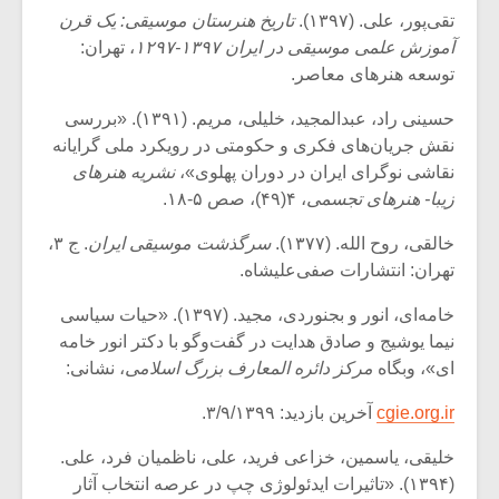
تقی‌پور، علی. (۱۳۹۷).
تاریخ هنرستان موسیقی: یک قرن
آموزش علمی موسیقی در ایران ۱۳۹۷-۱۲۹۷
، تهران:
توسعه هنرهای معاصر.
حسینی راد، عبدالمجید، خلیلی، مریم. (۱۳۹۱). «بررسی
نقش جریان‌های فکری و حکومتی در رویکرد ملی گرایانه
نقاشی نوگرای ایران در دوران پهلوی»،
نشریه هنرهای
زیبا- هنرهای تجسمی
، ۴(۴۹)، صص ۵-۱۸.
خالقی، روح الله. (۱۳۷۷).
سرگذشت موسیقی ایران
. ج ۳،
تهران: انتشارات صفی‌علیشاه.
خامه‌ای، انور و بجنوردی، مجید. (۱۳۹۷). «حیات سیاسی
نیما یوشیج و صادق هدایت در گفت‌و‌گو با دکتر انور خامه
ای»، وبگاه
مرکز دائره ‌المعارف بزرگ اسلامی
، نشانی:
cgie.org.ir
آخرین بازدید: ۳/۹/۱۳۹۹.
خلیقی، یاسمین، خزاعی فرید، علی، ناظمیان فرد، علی.
(۱۳۹۴). «تاثیرات ایدئولوژی چپ در عرصه انتخاب آثار