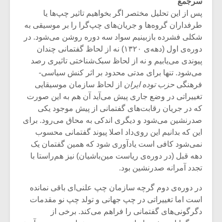
سرجمع
پس از این تحلیل مختصر اگر بخواهیم تاثیر چپ‌ها یا
طرفداران گروه‌ها و جریان‌های چپ‌گرا را بر موسیقی به
شکلی فشرده بازبینیم سواد سه دوره روشن می‌شود. در
دوره‌ی اول (دهه‌ی ۱۳۲۰) نه از لحاظ گفتمانی چندان
پیوندی می‌یابیم و نه از لحاظ سبک‌شناختی تاثیری رصد
می‌شود. تنها برای مدتی محدود بر اثر کنش سیاسی-
فرهنگی
حزب توده ایران
از لحاظ سازمان موسیقایی
تغییراتی در وضع جاری پیش می‌آید آن هم به این صورت
که در جریان رقابت‌های گفتمانی از پیش موجود یکی
صدرنشین می‌شود و دیگری اندکی به محاق می‌رود. برای
این که بدانیم این روی‌داد اصلا پیوند گفتمانی محسوب
نمی‌شود کافی است یادآوری شود که همین گفتمان یک
میکلوش روژا
موریس ژار
دهه قبل (در دوره‌ی ریاست مین‌باشیان) نیز هم‌راستا با
تجدد آمرانه صدرنشین بود.
در دوره‌ی دوم گرچه سازمان چپ علنی‌ای باقی نمانده
است اما تغییراتی در چپ جهانی و تولد چپ نو مقدمات
یادداشتی بر موسیقی
دوره آموزش
دگرگونی‌های گفتمانی را فراهم می‌کند. برخی از
متن فیلم «متری
موسیقی بر