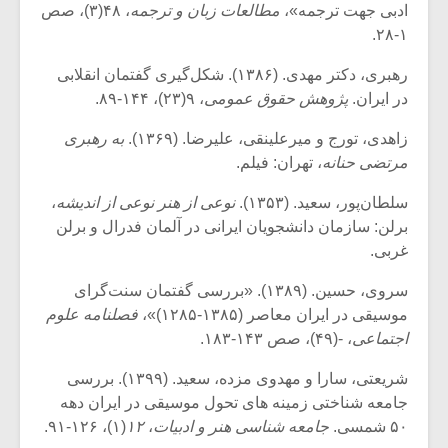
ادبی جهت ترجمه»،
مطالعات زبان و ترجمه
، ۴۸(۳)، صص
۱-۲۸.
رهبری، دکتر مهدی. (۱۳۸۶). شکل‌گیری گفتمان انقلابی
در ایران.
پژوهش حقوق عمومی
، ۹(۲۳)، ۱۴۴-۸۹.
زاهدی، تورج و میرعلینقی، علیرضا. (۱۳۶۹).
به رهبری
مرتضی حنانه
، تهران: فیلم.
سلطان‌پور، سعید. (۱۳۵۳).
نوعی از هنر نوعی از اندیشه
،
برلن: سازمان دانشجویان ایرانی در آلمان فدرال و برلن
غربی.
سروی، حسین. (۱۳۸۹). «بررسی گفتمان سنت‌گرای
موسیقی در ایران معاصر (۱۳۸۵-۱۲۸۵)»،
فصلنامه علوم
اجتماعی
، -(۴۹)، صص ۱۴۳-۱۸۳.
شریعتی، سارا و مهدوی مزده، سعید. (۱۳۹۹). بررسی
جامعه شناختی زمینه های تحول موسیقی در ایران دهه
۵۰ شمسی.
جامعه شناسی هنر و ادبیات
،
۱۲
(۱)، ۱۲۶-۹۱.‎