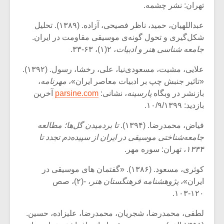
تهران: نشر چشمه.
عبداللهیان، حمید، ناظر فصیحی، آزاده. (۱۳۸۹). تحلیل
شکل‌گیری و تحول گونه‌ی موسیقی مقاومت در ایران.
جامعه شناسی هنر و ادبیات
، ۲(۱)، ۶۳-۳۳.
علایی، مشیت، مسعودی‌نیا، علی، رخشا، رسول. (۱۳۹۲).
«تاثیر جنبش چپ بر ادبیات معاصر ایران»،
مهرنامه
،
بازنشر در وبگاه
پارسینه
، نشانی:
parsine.com
آخرین
بازدید: ۱۰/۹/۱۳۹۹.
فیاض، محمدرضا. (۱۳۹۴).
تا بردمیدن گل‌ها؛ مطالعه
جامعه‌شناختی موسیقی در ایران از سپیده‌دم تجدد تا
۱۳۳۴
، تهران: سوره مهر.
کوثری، مسعود. (۱۳۸۶). «گفتمان های موسیقی در
ایران»،
پژوهشنامه فرهنگستان هنر
، -(۲)، صص
۱۲۰-۱۰۳.
لطفی، محمدرضا، شجریان، محمدرضا، علیزاده، حسین.