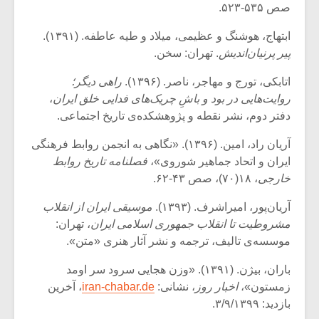
صص ۵۳۵-۵۲۳.
ابتهاج، هوشنگ و عظیمی، میلاد و طیه عاطفه. (۱۳۹۱).
پیر پرنیان‌اندیش
. تهران: سخن.
اتابکی، تورج و مهاجر، ناصر. (۱۳۹۶).
راهی دیگر؛
روایت‌هایی در بود و باشِ چریک‌های فدایی خلق ایران
،
دفتر دوم، نشر نقطه و پژوهشکده‌ی تاریخ اجتماعی.
آریان راد، امین. (۱۳۹۶). «نگاهی به انجمن روابط فرهنگی
ایران و اتحاد جماهیر شوروی»،
فصلنامه تاریخ روابط
خارجی
، ۱۸(۷۰)، صص ۴۳-۶۲.
آریان‌پور، امیراشرف. (۱۳۹۳).
موسیقی ایران از انقلاب
مشروطیت تا انقلاب جمهوری اسلامی ایران
، تهران:
موسسه‌‌ی تالیف، ترجمه و نشر آثار هنری «متن».
باران، بیژن. (۱۳۹۱). «وزن هجایی سرود سر اومد
زمستون»،
اخبار روز
، نشانی:
iran-chabar.de
، آخرین
بازدید: ۳/۹/۱۳۹۹.