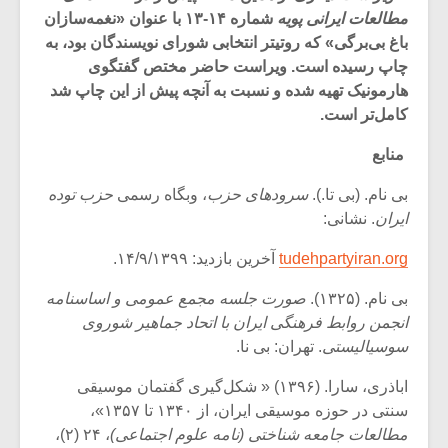
مطالعات ایرانی پویه
شماره ۱۴-۱۳ با عنوان «نغمه‌سازان
باغ بی‌برگی» که روتیتر انتخابی شورای نویسندگان بود، به
چاپ رسیده است. ویراست حاضر مختص گفتگوی
هارمونیک تهیه شده و نسبت به آنچه پیش از این چاپ شد
کامل‌تر است.
منابع
بی نام. (بی تا.).
سرودهای حزب
، وبگاه رسمی
حزب توده
ایران
. نشانی:
tudehpartyiran.org
آخرین بازدید: ۱۴/۹/۱۳۹۹.
بی نام. (۱۳۲۵).
صورت جلسه مجمع عمومی و اساسنامه
انجمن روابط فرهنگی ایران با اتحاد جماهیر شوروی
سوسیالیستی
. تهران: بی نا.
اباذری، سارا. (۱۳۹۶) « شکل‌گیری گفتمان موسیقی
سنتی در حوزه موسیقی ایران، از ۱۳۴۰ تا ۱۳۵۷»،
مطالعات جامعه شناختی (نامه علوم اجتماعی)
، ۲۴ (۲)،