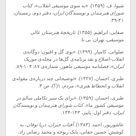
شیوا، ف. (۱۳۵۹). «به سوی موسیقی انقلاب»،
کتاب
شورای هنرمندان و نویسندگان ایران
، دفتر دوم، زمستان،
۴۱-۳۹.
صفایی، ابراهیم. (۱۳۵۵).
تاریخچۀ هنرستان عالی
موسیقی
، تهران: بی نا.
صلواتی، کامیار. (۱۳۹۹). «بوی گل و افیون: دوگانه‌ی
انقلاب-اصلاح و نقد برنامه‌ی گل‌ها در مجله‌ی
موزیک
ایران
»،
فصلنامه موسیقی ماهور
، شماره‌ی ۸۷: ۱۰۴-۸۹.
طبری، احسان. (۱۳۲۷). «توضیحاتی چند درباره‌ی مقوله‌ی
انقلاب و انحطاط هنری»،
مردم
، ۱(؟)، ص ۳.
طبری، احسان. (۱۳۵۹). «برای یک سیر تکاملی سالم در
موسیقی کشور ما»،
کتاب شورای هنرمندان و نویسندگان
ایران
، دفتر اول، پاییز، ۱۴۳-۱۳۴.
عاشورپور، احمد. (۱۳۸۳).
آفتاب خیزان، دریا توفان
، به
کوشش: حسین حقانی، بابک ربوخه و محمد رضایی راد،