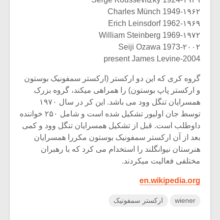
1949-۱۹۶۲ Charles Münch
1962-۱۹۶۹ Erich Leinsdorf
1969-۱۹۷۲ William Steinberg
1973-۲۰۰۲ Seiji Ozawa
2004-present James Levine
گروه کری که این دو ارکستر (ارکستر سمفونیک بوستون
و ارکستر پاپ بوستون) را همراهی میکند، گروه بزرک
همسرایان تنگل وود می باشد. این کر در سال ۱۹۷۰
توسط جان اولیور تشکیل شده است و شامل ۲۵۰ خواننده
داوطلب است. قبل از تشکیل همسرایان تنگل وود و کمی
بعد از آن ارکستر سمفونیک بوستون مکررا همسرایان
هنرستان نیوانگلند را استخدام می کرد که با رهبران
مختلفی فعالیت میکردند.
en.wikipedia.org
wiener
ارکستر سمفونیک