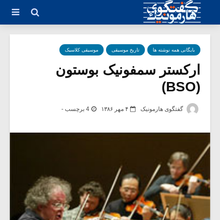
بایگانی همه نوشته ها
تاریخ موسیقی
موسیقی کلاسیک
ارکستر سمفونیک بوستون
(BSO)
گفتگوی هارمونیک
۴ مهر ۱۳۸۶
4 برچسب -