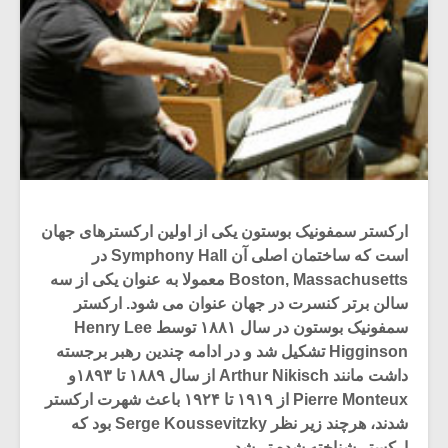
ارکستر سمفونیک بوستون یکی از اولین ارکسترهای جهان
است که ساختمان اصلی آن Symphony Hall در
Boston, Massachusetts معمولا به عنوان یکی از سه
سالن برتر کنسرت در جهان عنوان می شود. ارکستر
سمفونیک بوستون در سال ۱۸۸۱ توسط Henry Lee
Higginson تشکیل شد و در ادامه چندین رهبر برجسته
داشت مانند Arthur Nikisch از سال ۱۸۸۹ تا ۱۸۹۳و
Pierre Monteux از ۱۹۱۹ تا ۱۹۲۴ باعث شهرت ارکستر
شدند، هرچند زیر نظر Serge Koussevitzky بود که
ارکستر شناخته شده تر شد.