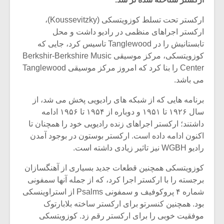
ارکستر تحت تسلط کوزویتسکی (Koussevitzky)،
ارکستر اجراهای منظمی در رادیو داشت و محل
تابستانیش را در Tanglewood تاسیس کرد، جایی که
کوزویتسکی، مرکز موسیقی Berkshir-Berkshire Music
Center را بنا کرد که امروز مرکز موسیقی Tanglewood
می باشد.
برنامه هایی که از شبکه های رادیویی پخش می شد، از
سال ۱۹۲۶ تا ۱۹۵۱ و دوباره از ۱۹۵۴ تا ۱۹۵۶ ادامه
داشتند؛ ارکستر اجراهای زنده رادیویی خود را همچنان تا
اکنون ادامه داده است. ارکستر بوستون در بوجود آمدن
رادیو WGBH نیز تاثیر زیادی داشته است.
میکلوش روژا
موریس ژار
کوزویتسکی همچنین قطعات جدید بسیاری از آهنگسازان
برجسته را با ارکستر اجرا کرد، که از جمله آنها سمفونی
شماره ۴ پروکوفیف و سمفونی Psalms از استراوینسکی
بود. همچنین کنسرتو برای ارکستر ساخته بلابارتوک
یادداشتی بر موسیقی
دوره آموزش
متن فیلم «متری
موسیقی بر
موفقیت خوبی را برای ارکستر رقم زد. کوزویتسکی