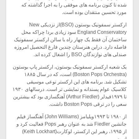
شده تا کنون برنامه های موفقی را به اجرا گذاشته که
مورد تحسین منتقدان بوده است.
ارکستر سمفونیک بوستون (BSO)از نزدیکی New
England Conservatory سود زیادی برد! چراکه محل
ساختمان آن فقط یک چهار راه با سالن ارکستر سمفونیک
فاصله دارد. دراین هنرستان چندین فارغ التحصیل امروزه
صندلی های نوازندگان BSO را اشغال کرده اند.
یک شعبه ارکستر سمفونیک بوستون، ارکستر پاپ بوستون
(Boston Pops Orchestra) است، که در سال ۱۸۸۵
تشکیل شد. برنامه های این ارکستر نوعی موسیقی
کلاسیک عوام پسندانه و نمایشی تر است. درسالهای ۱۹۳۰
تا ۱۹۷۹فیدلر (Arthur Fiedler) آهنگسازی بود که بیشترین
سعی را در ترقی Boston Pops داشت.
از ۱۹۸۰ تا ۱۹۹۳ویلیامز (John Williams) آهنگساز فیلم
جانشین Fiedler شد به عنوان رهبر Pops فعالیت کرد و
از ۱۹۹۵، رهبر این ارکستر، لوکارت(Keith Lockhart)
است.