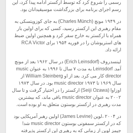
شیش و نیم»
موسیقی فی
رسمی را شروع کرد که توسط ارکستر ادامه پیدا کرد، این
برگزار می 
رسم اجرای برنامه برای بزرگداشت موسیقیدانان بود.
اگر نمی توانی
سکانسی به 
در ۱۹۴۹ مونچ (Charles Münch) به جای کوزویتسکی به
مشهورترین باشی،
موسیقی فیلم 
مقام رهبری این ارکستر رسید، کسی که برای اولین بار
بدنام ترین باش
همراه با ارکستر به خارج سفر کرد و همچنین اولین ضبط
های استریوشان را در فوریه ۱۹۵۴ برای RCA Victor
ارائه داد.
لینسدروف (Erich Leinsdorf) در سال ۱۹۶۲ بعد از مونچ
آمد. Leinsdorf به مدت ۷ سال تا ۱۹۹۶ به عنوان music
director کار می کرد. بعد از او William Steinberg از
سال ۱۹۶۹ تا ۱۹۷۳ music director بود. در سال ۱۹۷۳
اوزاوا (Seiji Ozawa) ارکستر را در اختیار گرفت و تا سال
۲۰۰۲ به عنوان music director باقی ماند، که بیشترین
مدت رهبری در ارکستر بوستون متعلق به او بوده است.
در ۲۰۰۴ ،لوین (James Levine) اولین رهبر آمریکایی بود
که در ارکستر سمفونی بوستون music director شد!
جیمز لوین از زمانی که به رهبری این ارکستر پذیرفته