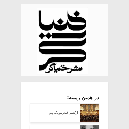
در همین زمینه:
ارکستر فیلارمونیک وین