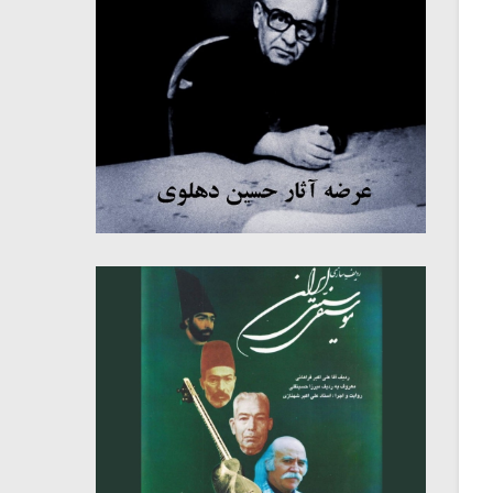
میکلوش روژا
موریس ژار