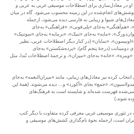
 در معادل‌سازی برای اصطلاحات موسیقی غربی به عربی و
ش‌های انجام‌شده در این زمینه محسوب می‌شود. گاه در میان
عادل‌های شیوا و زیبایی به فارسی دیده می‌شود، ازجمله
 «هم‌آهنگی» به‌جای «پلی‌فونی»، «فراهنگی» به‌جای
وان‌دورگ»، «مایه» به‌جای «تنیک»، «برمایه» به‌جای «سوتنیک»
 «اونیسون»، «نمایان» (در کنار دیگر اصطلاحات عربی، نظیر
ای دومینانت (درجۀ پنجم گام)، «پرده‌شکستن» به‌جای
یبره»، «خانه» به‌جای «میزان»، و ترجمۀ اصطلاحات تُندا، مثل
نتخاب کرده نیز معادل‌های زیبایی، مانند «میزان‌النغمه» به‌جای
«مدولاسیون»، «جمع» بجای «آکورد» و… دیده می‌شوند. (همۀ این
ویسی‌شده فهرست شده‌اند و شایسته است به فرهنگ‌های
ه شوند.)
 در تئوری موسیقی غربی معرفی کرده متفاوت با دیگر کتب
ران است، ازجمله نحوۀ نام‌گذاری کشش‌های موسیقی و