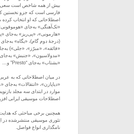
بیش از همه شاخص است سعی او
فارسی است که جزو نخستین کوش
اصطلاحاتی که او انتخاب کرده م
«تک‌آهنگی» به‌جای «هوموفونی»،
«هارمونی»، «پی‌ریز» به‌جای «پ
(درجۀ دوم گام)، «یگاه» به‌جای
«فائقه»، «مبرّز»، «جلی») به‌ج
«مدولاسیون»، «جنبش» به‌جای «و
«بشتاب» به‌جای “Presto” و…
در میان اصطلاحاتی که به عربی ا
«دیاپازن»، «انتقالات» به‌جای 
موارد در ابتدای سه مجلد بازن
اصطلاحات موسیقی ایرانی افزود
همچنین برخی مباحثی که هدایت
تئوری موسیقی منتشرشده در ای
نامگذاری انواع فواصل.