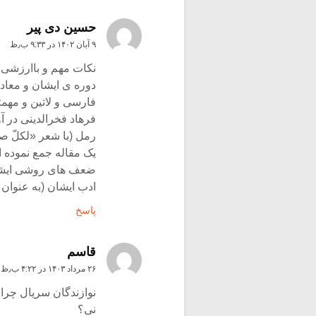
حسین دی پیر
۹ آبان ۱۴۰۲ در ۹:۳۳ ب٫ظ
نکات مهم و باارزشی 
دوره ی ایشان و معاد
فارسی و لاتین و مهمت
فرهاد فخرالدینی در آ
رمل (با شعر «لکلّ صب
یک مقاله جمع نموده ا
ضعف های روشی ایشان
ادب ایشان (به عنوان
پاسخ
قاسم
۲۶ مرداد ۱۴۰۳ در ۴:۲۲ ب٫ظ
نوازندگان سریال چر
نی؟