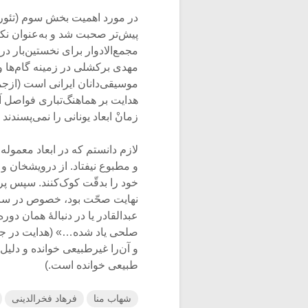
در مورد اهمیت بخش سوم (تئور
پیش‌تر صحبت شد و به‌عنوان نک
مجمع‌الادوار برای نخستین‌بار د
مهدی برکشلی در زمینه گام‌ها 
موسیقی‌دانان ایرانی است (ازج
هدایت بر هماهنگ‌تباری فواصل آن
زمانْ ابعاد یونانی را نمی‌پسندند 
لازم دانستم که در ابعاد معمول
و مطبوع نیفتاد. از درویشخان 
خود را بدقّت کوک‌کنند. سپس پرد
نهایت صحّت بود، خصوص در ساز 
عبدالقادر یا در دنبالۀ همان دو
صلحی یاد شده…» (هدایت در جا
و آن‌را غیرطبیعی خوانده و د
طبیعی خوانده است.)
شهاب منا
فرهاد فخرالدینی