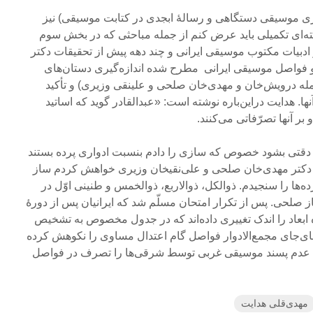
ی موسیقی دستگاهی و رسالۀ ابجدی در کتابت موسیقی) نیز
ته‌ای تکمیلی باید عرض کنم از جمله مباحثی که در بخش سوم
ر ادبیات مکتوب موسیقی ایرانی و چند دهه پیش از تحقیقات دکتر
و فواصل موسیقی ایرانی مطرح شده اندازه‌گیری دستان‌های
مله درویش‌خان و مهدی‌خان صلحی و علینقی وزیری) و تأکید
ها. هدایت دراین‌باره نوشته است: «عبدالقادر گوید که اساتید
و بر آنها تصرّفاتی می‌کنند.
ه دقتی بشود خصوص که سازی را دادم بنسبت ادواری پرده بستند
و دکتر مهدی‌خان صلحی و علی‌نقیخان وزیری خواهش کردم ساز
ه‌ها را سنجیدم. ذوالکل، ذوالاربع، ذوالخمس و طنینی اوّل در
صلحی. پس از تکرار امتحان مسلّم شد که ایرانیان پس از دورۀ
ره ابعاد را اندک تغییری داده‌اند که در جدول مخصوص به تشخیص
ی‌جای مجمع‌الادوار فواصل گام اعتدال مساوی را نکوهش کرده
لیل عدم پسند موسیقی غربی توسط شرقی‌ها را تصرف در فواصل
مهدی‌قلی هدایت