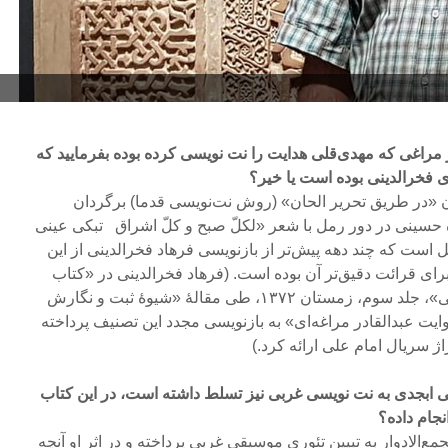
مراغی که مهدی‌قلی هدایت را نت نویسی کرده بوده بفرمایید که
ی فخرالدینی بوده است یا خیر؟
 «در طریق تحریر الحان» (روش نت‌نویسی قدما) برگردان
 حسینی در دور رمل با شعر «لکلّ صبح و کلّ اشراق تبکی عینی
است که چند دهه پیش‌تر از بازنویسی فرهاد فخرالدینی از این
برای قرائت دقیق‌تر آن بوده است. (فرهاد فخرالدینی در «کتاب
ماهور: مجموعه مقالات موسیقی»، جلد سوم، زمستان ۱۳۷۲، طی مقالۀ «شیوۀ ثبت و نگارش
ایت عبدالقادر مراغه‌ای» به بازنویسی مجدد این تصنیف پرداخته
اژ سریال امام علی ارائه کرد.)
ی ابجدی به نت نویسی غربی نیز تسلط داشته است، در این کتاب
جام داده؟
ع‌الادوار به تبیین تئوری موسیقی غربی پرداخته و در اثر او آنچه