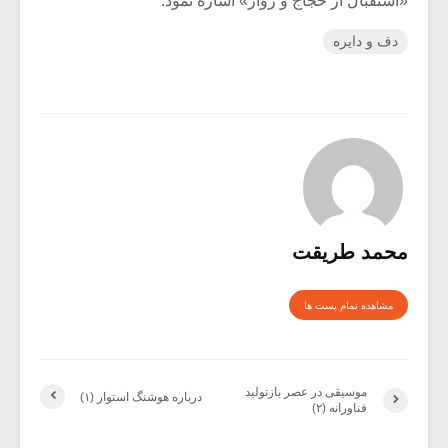
«استقبال از حجّاج و زوّار» اشاره نمود.
دف و دایره
محمد طریقت
مشاهده تمام پست ها
موسیقی در عصر بازتولید
درباره هوشنگ استوار (۱)
فناورانه (۲)