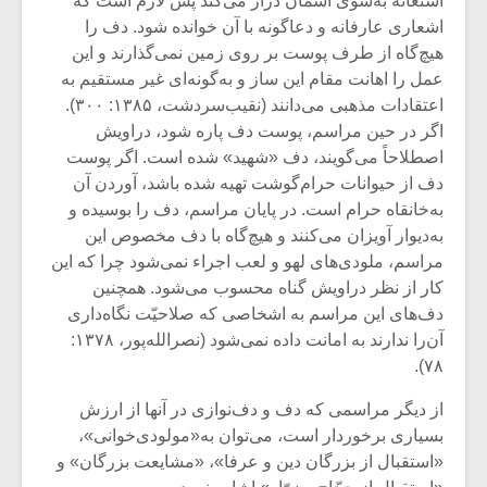
استغاثه به‌سوی آسمان دراز می‌کند پس لازم است که
شیش و نیم»
موسیقی فی
برگزار می 
اشعاری عارفانه و دعاگونه با آن خوانده شود. دف را
هیچ‌گاه از طرف پوست بر روی زمین نمی‌گذارند و این
اگر نمی توانی
سکانسی به 
عمل را اهانت مقام این ساز و به‌گونه‌ای غیر مستقیم به
مشهورترین باشی،
موسیقی فیلم 
اعتقادات مذهبی می‌دانند (نقیب‌سردشت، ۱۳۸۵: ۳۰۰).
بدنام ترین باش
اگر در حین مراسم، پوست دف پاره شود، دراویش
اصطلاحاً می‌گویند، دف «شهید» شده است. اگر پوست
دف از حیوانات حرام‌گوشت تهیه شده باشد، آوردن آن
به‌خانقاه حرام است. در پایان مراسم، دف را بوسیده و
به‌دیوار آویزان می‌کنند و هیچ‌گاه با دف مخصوص این
مراسم، ملودی‌های لهو و لعب اجراء نمی‌شود چرا که این
کار از نظر دراویش گناه محسوب می‌شود. همچنین
دف‌های این مراسم به اشخاصی که صلاحیّت نگاه‌داری
آن‌را ندارند به امانت داده نمی‌شود (نصرالله‌پور، ۱۳۷۸:
۷۸).
از دیگر مراسمی که دف و دف‌نوازی در آنها از ارزش
بسیاری برخوردار است، می‌توان به«مولودی‌خوانی»،
«استقبال از بزرگان دین و عرفا»، «مشایعت بزرگان» و