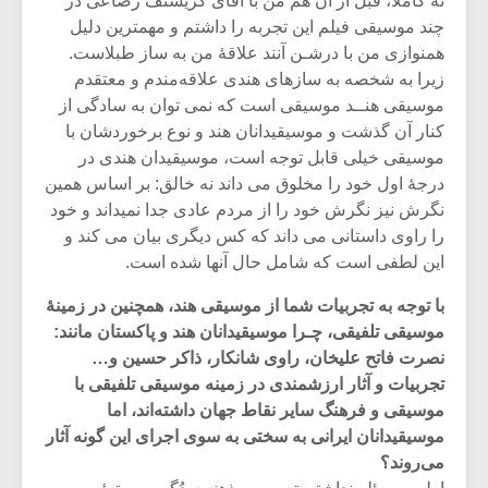
نه کاملاً، قبل از آن هم من با آقای کریستف رضاعی در
شیش و نیم»
موسیقی فی
برگزار می 
چند موسیقی فیلم این تجربه را داشتم و مهمترین دلیل
همنوازی من با درشـن آنند علاقۀ من به ساز طبلاست.
اگر نمی توانی
سکانسی به 
زیرا به شخصه به سازهای هندی علاقه‌مندم و معتقدم
مشهورترین باشی،
موسیقی فیلم 
موسیقی هنــد موسیقی است که نمی توان به سادگی از
بدنام ترین باش
کنار آن گذشت و موسیقیدانان هند و نوع برخوردشان با
موسیقی خیلی قابل توجه است، موسیقیدان هندی در
درجۀ اول خود را مخلوق می داند نه خالق: بر اساس همین
نگرش نیز نگرش خود را از مردم عادی جدا نمیداند و خود
را راوی داستانی می داند که کس دیگری بیان می کند و
این لطفی است که شامل حال آنها شده است.
با توجه به تجربیات شما از موسیقی هند، همچنین در زمینۀ
موسیقی تلفیقی، چـرا موسیقیدانان هند و پاکستان مانند:
نصرت فاتح علیخان، راوی شانکار، ذاکر حسین و…
تجربیات و آثار ارزشمندی در زمینه موسیقی تلفیقی با
موسیقی و فرهنگ سایر نقاط جهان داشته‌اند، اما
موسیقیدانان ایرانی به سختی به سوی اجرای این گونه آثار
می‌روند؟