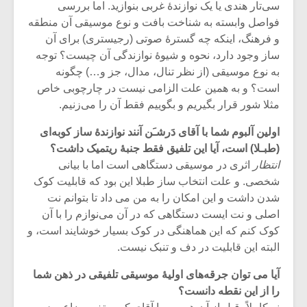
سی‌تار هندی یا یک نوازندۀ غربی بنوازید. اما بررسی
فواصل وابسته به شناخت بافت و نوع موسیقی آن منطقه
و فرهنگ، اینکه چه گسترۀ صوتی (رجیستری) برای آن
ساز وجود دارد، نحوه و شیوۀ نوازندگی آن چیست؟ توجه
به نوع موسیقی (از نظر تنال، مدال، جز و…) چگونه
است؟ و به همین علت الزامی نیست در چارچوبی خاص
مثلا شور قرار بگیریم و بگوییم فقط آن را می‌زنیم.
اولین آلبوم شما با آقای دَرشـَن آنند نوازندۀ ساز کوبه‌ای
(طبـلا) است، آیا این تلفیق فقط جنبۀ ریتمیک داشت؟
انتظار
اثری در موسیقی دستگاهی است اما با بیانی
شخصی. و علت انتخاب ساز طبلا این بود که قابلیت کوک
شدن داشت و این امکان را به من می داد تا بتوانم نت
میکلوش روژا
موریس ژار
اصلی و نت ایست دستگاهی که در آن می‌نوازم را با آن
کوک کنم که این هماهنگی در کوک بسیار خوشایند است، و
البته این قابلیت در دف و تنبک نیست.
آیا می توان جرقه‌های اولیۀ موسیقی تلفیقی در ذهن شما
یادداشتی بر موسیقی
دوره آموزش
را از این نقطه دانست؟
متن فیلم «متری
موسیقی بر