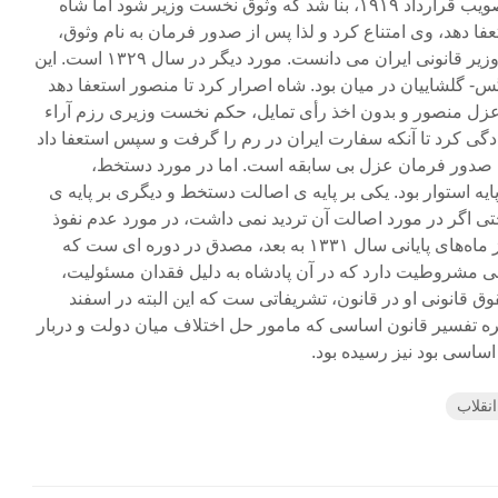
الدوله نخست وزیر بود، جهت تصویب قرارداد ۱۹۱۹، بنا شد که وثوق نخست وزیر شود اما شاه
ا دهد، وی امتناع کرد و لذا پس از صدور فرمان به نام وثوق،
صمصام کماکان خود را نخست وزیر قانونی ایران می دانست. مورد دیگر در سال ۱۳۲۹ است. این
س- گلشاییان در میان بود. شاه اصرار کرد تا منصور استعفا دهد
عزل منصور و بدون اخذ رأی تمایل، حکم نخست وزیری رزم آراء
ادگی کرد تا آنکه سفارت ایران در رم را گرفت و سپس استعفا داد
که صدور فرمان عزل بی سابقه است. اما در مورد دستخط،
یه استوار بود. یکی بر پایه ی اصالت دستخط و دیگری بر پایه ی
ی اگر در مورد اصالت آن تردید نمی داشت، در مورد عدم نفوذ
آن سخت مطمئن بود. در واقع از ماه‌های پایانی سال ۱۳۳۱ به بعد، مصدق در دوره ای ست که
ی مشروطیت دارد که در آن پادشاه به دلیل فقدان مسئولیت،
ق قانونی او در قانون، تشریفاتی ست که این البته در اسفند
فره تفسیر قانون اساسی که مامور حل اختلاف میان دولت و دربار
اساسی بود نیز رسیده بود.
نقلاب