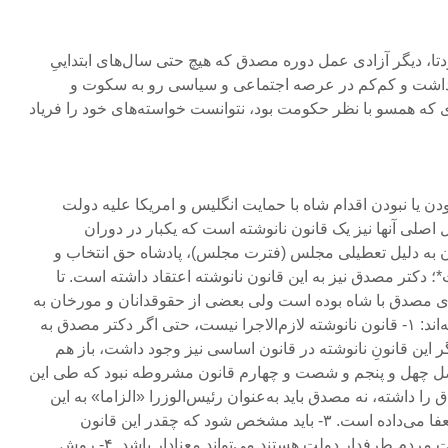
ا، دیگر آزادی عمل دوره مصدق که هیچ حتی سال‌های ابتداییِ
آزادی» (۲) را هم نداشت و کم‌کم در عرصه اجتماعی و سیاسی رو به سکوت و
ه همسو با نظر حکومت بود، نتوانست خواسته‌های خود را فریاد
 بودن یا نبودن اقدام شاه با حمایت انگلیس و امریکا علیه دولت
 اصلی آنها نیز یک قانون نانوشته است که یکبار در دوران
ن به دلیل تعطیلی مجلس (فترت مجلس)، پادشاه حق انتخاب و
دکتر مصدق نیز به این قانون نانوشته اعتقاد داشته است. تا
ری مصدق با شاه بوده است ولی بعضی از حقوقدانان و مورخان به
این ایده، ایرادهایی را وارد دانسته‌اند: ۱- قانون نانوشته لازم‌الاجرا نیست، حتی اگر دکتر مصدق به
اشته باشد. ۲- حتی اگر این قانونِ نانوشته در قانون اساسی نیز وجود داشت، باز هم
ل چهل و پنجم و شصت و چهارم قانون مشروطه نبود که طی این
ا داشته، نه مصدق باید به‌عنوان‌ رئیس‌الوزرا «الزاما» به این
حکم شاه تمکین می‌کرده و استعفا می‌داده است. ۳- باید مشخص شود که چقدر این قانون
نانوشته برای شرایطی که اکثریت مردم طرفدار دولت هستند می‌تواند معنادار باشد. ۴- روش