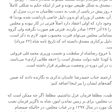
صدق به شکل طبیعی نبوده و غیر از اینکه حکم به شکلی کاملاً
 روز پیش در پاسی از شب به دست نظامیان به درب منزل او
می‌رسد، بلکه از ساعتی پیش از آن، بعضی از وزرای او بدون دلیل خاصی بازداشت شده بودند! ۵-
ود دارد که اولی اعتقاد دارد اصلاً فترتی در کار نبوده و مجلس
تا زمانی که شاه حکم انحلال آن را ۲۸ آذر ۱۳۳۲ صادر نکرده، فترتی هم صورت نگرفته ولی گروه
 نابسامانی مجلس می‌تواند فترت محسوب شود. لازم به ذکر است،
بعضی از افراد انحلال مجلس را دلیل برکناری مصدق دانسته اند که تاریخ نامه شاه (۲۲ مرداد)
ست.
۱۳۲۰ که همزمان با خروج رضاشاه از سلطنت و نخست وزیری محمدعلی فروغی
۱ که مصادف با کودتا علیه دولت مصدق است را «دهه طلایی آزادی» می‌نامند،
 در این دوره در وضعیت بی‌نظیری قرار داشته است.
ارجمند جناب حمیدرضا عابدیان تذکری به نگارنده دادند که ضمن
ته‌های ایشان را نیز اینجا اضافه کنم:
روطیت، مطلقا فرمان عزل نداشتیم، مطلقا. اگر چه ممکن است که
ب مجلس، برای بر زمین نماندن امور، شاه به ناگزیر فرمان نصب
صادر کرده باشد. فی المثل، در یک مورد در سال ۱۲۹۷ و در غیاب مجلس، در حالیکه صمصام