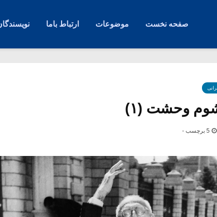
صفحه نخست
موضوعات
ارتباط باما
نویسندگان
رانی
م وحشت (۱)
5 برچسب -