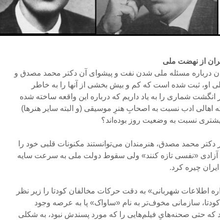
یران از نهضت ملی
یران درباره مسئله ملی شدن نفت و پیشوای آن دکتر محمد مصدق و
 او، ثبت شده است که کم و بیش بخشی از آنها را به خاطر
 انگشت شماری را به یاد داریم که درباره این واقعه ساخته شده
 اهالی ادب نسبت به اصحابِ هنرِ موسیقی (و البته سایر هنرها)
شتری نسبت به وضعیت روز بوده‌اند؟
 دکتر محمد مصدق، هنرمندان می‌توانستند مکنونات قلبی خود را
ی آزادی «نفسی تازه کنند» ولی سقوط دولت ملی به سرعت سایه
یران چیره کرد.
ودتای ۲۸ مرداد (۱)، «اداره اطلاعات شهربانی» به دقت حرکات مخالفان کودتا را زیر نظر
ودتا، سازمانی مخوف‌تر به نام «ساواک» پا به عرصه وجود
 که حتی صحنه‌‌هایِ فیلم‌هایی را که مورد پسندش نبود، به شکلی