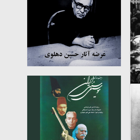
میکلوش روژا
موریس ژار