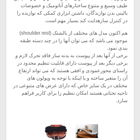
شیش و نیم»
موسیقی فی
طیف وسیع و متنوع ساختارهای آناتومیک و خصوصات
برگزار می 
بالینی بدن نوازندگان، داشتن ابزاری کمکی که نوازنده را
اگر نمی توانی
سکانسی به 
در کنترل سازهدایت کند بسیار مهم است.
مشهورترین باشی،
موسیقی فیلم 
بدنام ترین باش
هم اکنون مدل های مختلف از بالشتک (shoulder rest)
موجود می باشد که می توان آنها را در چند دسته طبقه
بندی نمود.
برخی از آنها بعد از پیوست به بدنه ساز فاقد تحرک لازم و
برخی دیگر بعد از پیوست دارای قابلیت تنظیم محدود در
راستای محورعمودی و افقی هستند که می تواند ارتفاع
آن را متغیر ساخته و یا اینکه با توجه به ویولون های
مختلف در یک سایز خاص که دارای عرض های متنوعی در
ناحیه تحتانی هستند امکان تنظیم را برای کاربر فراهم
سازد.