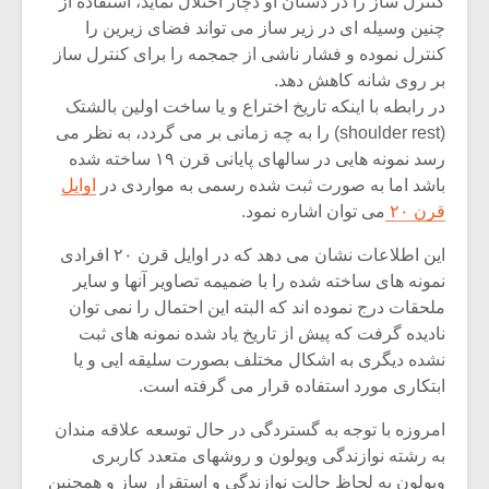
کنترل ساز را در دستان او دچار اختلال نماید، استفاده از
چنین وسیله ای در زیر ساز می تواند فضای زیرین را
کنترل نموده و فشار ناشی از جمجمه را برای کنترل ساز
بر روی شانه کاهش دهد.
در رابطه با اینکه تاریخ اختراع و یا ساخت اولین بالشتک
(shoulder rest) را به چه زمانی بر می گردد، به نظر می
رسد نمونه هایی در سالهای پایانی قرن ۱۹ ساخته شده
باشد اما به صورت ثبت شده رسمی به مواردی در
اوایل
قرن ۲۰
می توان اشاره نمود.
این اطلاعات نشان می دهد که در اوایل قرن ۲۰ افرادی
نمونه های ساخته شده را با ضمیمه تصاویر آنها و سایر
ملحقات درج نموده اند که البته این احتمال را نمی توان
نادیده گرفت که پیش از تاریخ یاد شده نمونه های ثبت
میکلوش روژا
موریس ژار
نشده دیگری به اشکال مختلف بصورت سلیقه ایی و یا
ابتکاری مورد استفاده قرار می گرفته است.
امروزه با توجه به گستردگی در حال توسعه علاقه مندان
یادداشتی بر موسیقی
دوره آموزش
به رشته نوازندگی ویولون و روشهای متعدد کاربری
متن فیلم «متری
موسیقی بر
ویولون به لحاظ حالت نوازندگی و استقرار ساز و همچنین