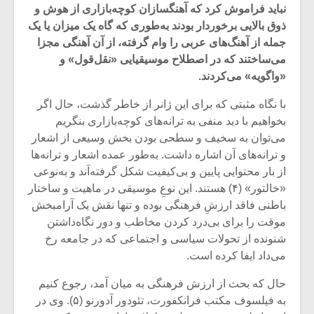
نباید فراموش کرد که آهنگسازان کوچه‌بازاری از هوش و
ذوق بالایی برخوردار بودند به‌طوری که گاه یک میزان یا یک
جمله از آهنگ‌های عربی را وام گرفته، از آن آهنگی مجزا
می‌ساختند که در اصطلاح موسیقیایی «نقل‌قول» و
«واگویه» می‌کردند.
با نگاه مثبتی که برای این ژانر از خاطر گذشت، حال اگر
بخواهیم با دید منفی به ترانه‌های کوچه‌بازاری بنگریم
می‌توان به سخیف و سطحی بودن بخش وسیعی از اشعار
و ترانه‌های آن اشاره داشت. به‌طور عمده اشعار و ترانه‌ها
از بار محتوایی پایین و بی‌کیفیت شکل گرفته‌اَند و به‌نوعی
«خالتور» (۴) هستند. این نوعِ موسیقی در ماهیت و ساختار
باطنی فاقد ارزشِ فرهنگی بوده و تنها نقش یک آرامبخش
میکلوش روژا
موریس ژار
موقت را برای بی‌درد کردن مخاطب و دور نگاه‌داشتن
شنونده از تحولات سیاسی و اجتماعی که در جامعه رخ
می‌داد ایفا کرده است.
حال که بحث از ارزش فرهنگی به میان آمد، رجوع کنیم
یادداشتی بر موسیقی
دوره آموزش
به فیلسوف مکتب فرانکفورت، تئودور آدورنو (۵). وی در
متن فیلم «متری
موسیقی بر