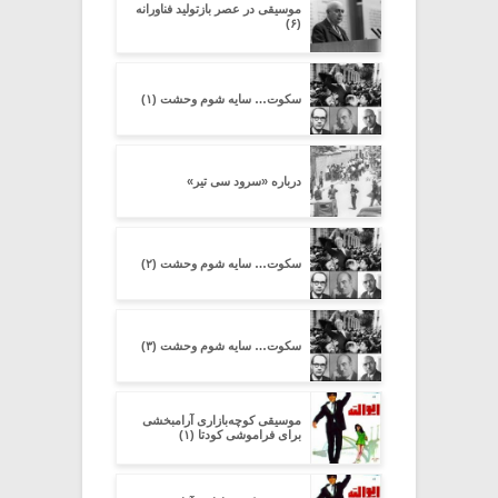
موسیقی در عصر بازتولید فناورانه
(۶)
سکوت… سایه شوم وحشت (۱)
درباره «سرود سی تیر»
سکوت… سایه شوم وحشت (۲)
سکوت… سایه شوم وحشت (۳)
موسیقی کوچه‌بازاری آرامبخشی
برای فراموشی کودتا (۱)