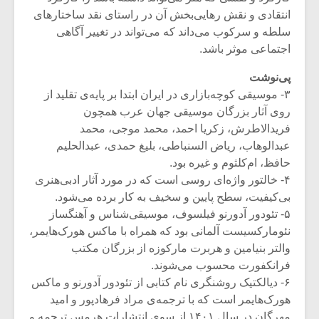
انتقادی و نقش رهایی‌بخش آن در راستای نقد ساختارهای
سلطه و سرکوب می‌داند که می‌تواند در تغییر آگاهی
اجتماعی موثر باشد.
پی‌نوشت
۳- موسیقی کوچه‌بازاری در ایران ابتدا بر پایه‌ی تقلید از
روی آثار بزرگان موسیقی جهان عرب همچون
فریدالاطرش، زکریا احمد، محمد موجی، محمد
عبدالوهاب، ریاض السنباطی، بلیغ حمدی، عبدالحلیم
حافظ، ام‌کلثوم و غیره بود.
۴- خالتور واژه‌ای روسی است که در مورد آثار ادبی‌هنری
بی‌کیفیت، سطح پایین و سخیف به کار برده می‌شود.
۵- تئودور آدورنو فیلسوف، موسیقی‌شناس و آهنگساز
نئومارکسیست آلمانی بود که همراه با ماکس هورک‌هایمر،
والتر بنیامین و هربرت مارکوزه از بزرگان مکتب
فرانکفورت محسوب می‌شوند.
۶- دیالکتیک روشنگری نام کتابی از تئودور آدورنو و ماکس
هورک‌هایمر است که با ترجمه‌ی مراد فرهادپور و امید
مهرگان در سال ۱۴۰۱ از سوی انتشارات هرمس ترجمه و