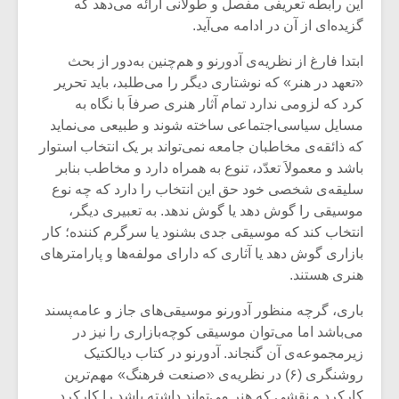
شیش و نیم»
موسیقی فی
این رابطه تعریفی مفصل و طولانی ارائه می‌دهد که
برگزار می 
گزیده‌ای از آن در ادامه می‌آید.
اگر نمی توانی
سکانسی به 
ابتدا فارغ از نظریه‌ی آدورنو و هم‌چنین به‌دور از بحث
مشهورترین باشی،
موسیقی فیلم 
«تعهد در هنر» که نوشتاری دیگر را می‌طلبد، باید تحریر
بدنام ترین باش
کرد که لزومی ندارد تمام آثار هنری صرفاَ با نگاه به
مسایل سیاسی‌اجتماعی ساخته شوند و طبیعی می‌نماید
که ذائقه‌ی مخاطبان جامعه نمی‌تواند بر یک انتخاب استوار
باشد و معمولاَ تعدّد، تنوع به همراه دارد و مخاطب بنابر
سلیقه‌ی شخصی خود حق این انتخاب را دارد که چه نوع
موسیقی را گوش دهد یا گوش ندهد. به تعبیری دیگر،
انتخاب کند که موسیقی جدی بشنود یا سرگرم کننده؛ کار
بازاری گوش دهد یا آثاری که دارای مولفه‌ها و پارامترهای
هنری هستند.
باری، گرچه منظور آدورنو موسیقی‌های جاز و عامه‌پسند
می‌باشد اما می‌توان موسیقی کوچه‌بازاری را نیز در
زیرمجموعه‌ی آن گنجاند. آدورنو در کتاب دیالکتیک
روشنگری (۶) در نظریه‌ی «صنعت فرهنگ» مهم‌ترین
کارکرد و نقشی که هنر می‌تواند داشته باشد را کارکرد