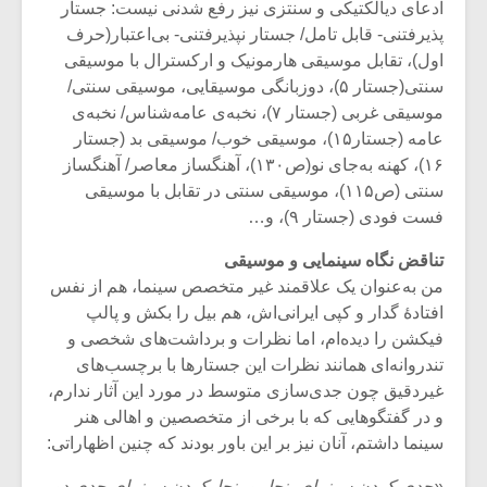
ادعای دیالکتیکی و سنتزی نیز رفع شدنی نیست: جستار
پذیرفتنی- قابل تامل/ جستار نپذیرفتنی- بی‌اعتبار(حرف
اول)، تقابل موسیقی هارمونیک و ارکسترال با موسیقی
سنتی(جستار ۵)، دوزبانگی موسیقایی، موسیقی سنتی/
موسیقی غربی (جستار ۷)، نخبه‌ی عامه‌شناس/ نخبه‌ی
عامه (جستار۱۵)، موسیقی خوب/ موسیقی بد (جستار
۱۶)، کهنه به‌جای نو(ص۱۳۰)، آهنگساز معاصر/ آهنگساز
سنتی (ص۱۱۵)، موسیقی سنتی در تقابل با موسیقی
فست فودی (جستار ۹)، و…
تناقض نگاه سینمایی و موسیقی
من به‌عنوان یک علاقمند غیر متخصص سینما، هم از نفس
‌افتادۀ گدار و کپی ایرانی‌اش، هم بیل را بکش و پالپ
میکلوش روژا
موریس ژار
فیکشن را دیده‌ام، اما نظرات و برداشت‌های شخصی و
تندروانه‌ای همانند نظرات این جستارها با برچسب‌های
غیردقیق چون جدی‌سازی متوسط در مورد این آثار ندارم،
و در گفتگوهایی که با برخی از متخصصین و اهالی هنر
سینما داشتم، آنان نیز بر این باور بودند که چنین اظهاراتی:
یادداشتی بر موسیقی
دوره آموزش
متن فیلم «متری
موسیقی بر
«جدی کردن سینمای بنجل و بنجل‌کردن سینمای جدی دو