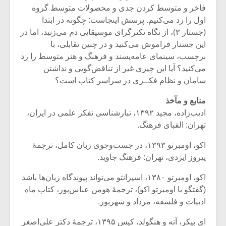
فاخر و متوسط کردن جدی و محصولات متوسط گروه
اول را رد می‌کنیم. پرسش اینجاست: چگونه در ابتدا
(جستار ۳)، از نگاه تکثرگرای موسیقایی دم می‌زنید، اما در
این جستار فراموش می‌کنید و در چنین تقابلی، با
برچسب، سینمای عامه‌پسند و فرهنگ و هنر متوسط را رد
می‌کنید؟ آیا این چیزی غیر از تناقض‌گویی و نداشتن
سامان و نظام فکــری در سراسر کتاب است؟
منابع و مآخذ
ادیب‌زاده، مجید ۱۳۹۲، تبارشناسی تفکر علمی در ایران،
تهران: الفبای فرهنگ.
اکو، اومبرتو ۱۳۹۳، در جست‌وجوی زبان کامل، ترجمۀ
پیروز ایزدی، تهران: فرهنگ جاوید.
اکو، اومبرتو ۱۳۸۰، اسپرانتو می‌تواند پیوندگاه زبان‌ها باشد
(گفتگو با اومبرتو اکو)، ترجمۀ هومن عباس‌پور، کتاب ماه
ادبیات و فلسفه، مرداد و شهریور.
ای بیکر، آنه و هنگولد، کیس ۱۳۹۵، ترجمۀ دکتر علی‌اصغر