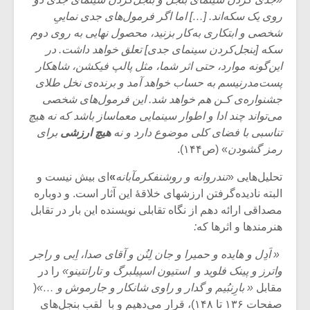
شیش و نیم»
موسیقی فی
برگزار می 
روی یک سکه‌اند. […] اما اگر فرمول‌های جدی نماییِ
شخصی و ابتکاری به‌کار بزنید، محصول نهایی به روی دوم
اگر نمی توانی
سکانسی به 
سکه [بنجل‌کردن سینمای جدی] تعلق خواهد داشت. در
مشهورترین باشی،
موسیقی فیلم 
این‌گونه موارد، حتی اثر شما، مثل پالپ فیکشن، شاهکار
بدنام ترین باش
پست‌مدرنیسم به حساب خواهد آمد و برنده‌ی نخل طلای
جشنواره‌ی کـن هم خواهد شد. این فرمول‌های شخصی
می‌تواند چند ادا و اطوار سینمایی معماساز باشد که نه هیچ
تناسبی با فضای کلی موضوع دارد و نه
هیچ ارزشی
برای
رمز گشودن
» (ص۱۴۴).
تحلیل‌هایی «
تندروانه و روشنفکرمآبانه
»
ای بیش نیست و
البته نادیده‌گرفتن ارزش‍های خلاقۀ این آثار است. و دوباره
مصداقی ارائه دهم از نگاه تقابلی نویسنده این بار در تقابل
هنرمندها و اثرها که
:
« اَدِل و هایده و حمیرا و جان لِنُن و آقای صدا، اِبی و راجر
واترز و پینک فلوید و استیون اسپیلبرگ و تارانتینو»
را در
مقابل
« بارِنبُیم و گدار و راوی شانکار و جارموش و …»
(
صفحات ۱۳۶ تا ۱۴۸)، قرار می‌دهیم و با لقب بنجل‌های