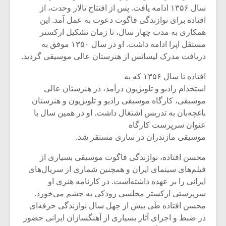
سال ۱۳۵۶ ادامه یافت. پس از افتتاح تالار وحدت، از
افتاده برای نوازندگی فاگوت دعوت به عمل آمد. این
همکاری به مدت چهار سال، تا زمان تشکیل ارکستر
مستقل اپرا ادامه داشت. او در سال ۱۳۵۰ موفق به
دریافت مدرک لیسانس از هنرستان عالی موسیقی گردید.
افتاده تا سال ۱۳۵۶ که به
استخدام رادیو و تلویزیون درآمد، در هنرستان عالی
موسیقی، کارگاه موسیقی رادیو و تلویزیون و هنرستان
باغچه‌بان به تدریس اشتغال داشت. او در همین سال با
عنوان سرپرست کارگاه
موسیقی مازندران در ساری مستقر شد.
میکلوش روژا
موریس ژار
محسن افتاده، نوازندگی فاگوت موسیقی بسیاری از
فیلم‌های سینمای ایران و همچنین شماری از سریال‌های
ایرانی را بر عهده داشته‌است. در کارنامه هنری او
سرپرستی ارکستر مجلسی رودکی به چشم می‌خورد.
محسن افتاده طَی بیش از چهل سال نوازندگی حرفه‌ای
یادداشتی بر موسیقی
دوره آموزش
متن فیلم «متری
موسیقی بر
در ضبط و اجرای آثار بسیاری از آهنگسازان ایرانی حضور