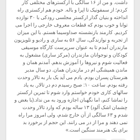
داشت. و من از ۱۶ سالگی با ارکسترهای مختلفی کار
کردم؛ از سمفونیک تا اپرا و باله. خودم هم ارکستری راه
انداخته و بنیان گذار ارکستر مجلسی رودکی با ۳۰ نوازده
توانا و خوب بودم که قطعات معروف خارجی را اجرا می
کردیم. کارمند بازنشسته صداوسیما هستم. با این میزان
از تجربه و نوازندگی، سال ۵۶ به ساری و رادیو و تلویزیون
مازندران آمدم تا به عنوان سرپرست کارگاه موسیقی
کودکان و نوجوانان مازندران (مرکز ساری) مشغول به
فعالیت شوم و نیروها را آموزش بدهم. آمدنم همان و
ماندن همیشگی ام در مازندران همان. دو سال مدیر
هنرستان پسران بودم. یادم می آید یک بار به تالار وحدت
رفته بودم. ساعت ۱۰: صبح رسیدم دم در تالار. به یاد
سالهای کاری خودم خواستم وارد شوم تا تمرین ارکستر
را تماشا کنم، اما نگهبان اجازه ورود به من نداد.(با بغض و
چشمان اشک آلود) ۱۳ ساله بودم که وارد تالار وحدت
شدم و ۶۳ سالگی از آن خارج شدم، ولی امروز مرا راه
نمی دهند و مرا از در می رانند. این حجم از برخورد بد
برای یک هنرمند سنگین است.»