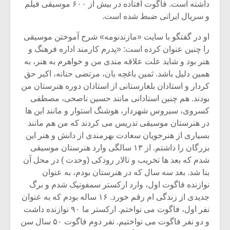
شیش و نیم»
موسیقی فی
داشته است. فاگوت افتاده در بیش از ۶۰۰ موسیقی فیلم
برگزار می 
و سریال ایرانی ضبط شده است.
اگر نمی توانی
سکانسی به 
او در گفتگو با سایت «مازندنومه» شرح آموختن موسیقی
مشهورترین باشی،
موسیقی فیلم 
را چنین عنوان کرده است: «پدرم کارمند اداره فرهنگ و
بدنام ترین باش
هنر بود و شاید علت علاقه مندی من و خواهرم به هنر، به
همین دلیل باشد. ثمین باغچه بان، مرتضی حنانه، اکبر حق
کردار و استادان بلغارستانی از استادان دوره هنرستان من
بودند. هم چنین استادانی مانند حسین ناصحی، مصطفی
کسروی، سیروس شهردار، هوشنگ استوار و مانند این ها
در هنرستان موسیقی تدریس می کردند که من هم مانند
بسیاری از هنرجویان سعادت بهرمندی از دانش و هنر این
بزرگان را داشتم. از ۱۳ سالگی وارد هنرستان موسیقی
شدم که بعد ها تخریب و تالار رودکی (وحدت ) در محل آن
بنا شد. بعد سه سال که در هنرستان بودم، به عنوان
نوازنده فاگوت اول، وارد ارکستر سمفونیک شدم و برگ
جدیدی از زندگی ام رقم خورد. ۱۶ ساله بودم که به عنوان
نفر اول، فاگوت می نواختم. ارکستر ما ۹۰ نوازنده داشت
و دو نفر فاگوت می نواختیم. نفر دوم فاگوت ۵۰ سال سن