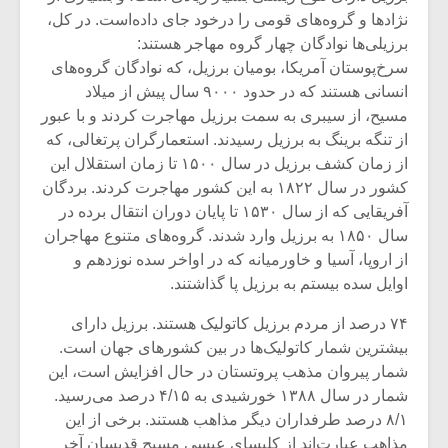
نژادها و گروه‌های قومی را درخود جای داده‌است. در کل،
برزیلی‌ها نوادگان چهار گروه مهاجر هستند:
سرخ‌پوستان آمریکا، بومیان برزیل، که نوادگان گروه‌های
انسانی هستند که در حدود ۹۰۰۰ سال پیش از میلاد
مسیح، از سیبری به سمت برزیل مهاجرت کردند و با عبور
از تنگه برینگ به برزیل رسیدند. استعمارگران پرتغالی، که
از زمان کشف برزیل در سال ۱۵۰۰ تا زمان استقلال این
کشور در سال ۱۸۲۲ به این کشور مهاجرت کردند. بردگان
آفریقایی که از سال ۱۵۳۰ تا پایان دوران انتقال برده در
سال ۱۸۵۰ به برزیل وارد شدند. گروه‌های متنوع مهاجران
از اروپا، آسیا و خاورمیانه که در اواخر سده نوزدهم و
اوایل سده بیستم به برزیل پا گذاشتند.
میکلوش روژا
موریس ژار
۷۴ درصد از مردم برزیل کاتولیک هستند. برزیل دارای
بیشترین شمار کاتولیک‌ها در بین کشورهای جهان است.
شمار پیروان مذهب پروتستان در حال افزایش است، این
شمار در سال ۱۳۸۸ خورشیدی به ۴/۱۵ درصد می‌رسید.
یادداشتی بر موسیقی
دوره آموزش
۸/۱ درصد طرفداران دیگر مذاهب هستند. برخی از این
متن فیلم «متری
موسیقی بر
مذاهب عبارت‌اند از کلیسای عیسی مسیح قدیسان آخر