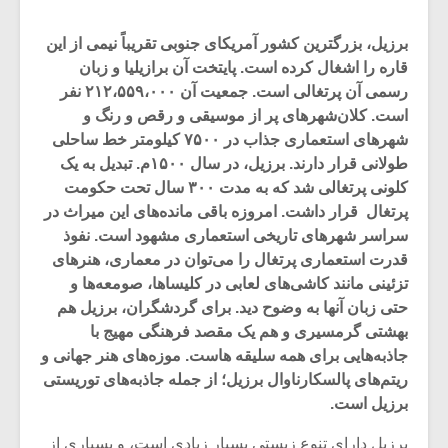
برزیل، بزرگترین کشور آمریکای جنوبی تقریباً نیمی از این
قاره را اشغال کرده‌ است. پایتخت آن برازیلیا و زبان
رسمی آن پرتغالی است. جمعیت آن ۲۱۲،۵۵۹،۰۰۰ نفر
است. کلان‌شهرهای پر از موسیقی و رقص و رنگ و
شهرهای استعماری جذاب در ۷۵۰۰ کیلومتر خط ساحلی
طولانی قرار دارند. برزیل، در سال ۱۵۰۰م. تبدیل به یک
کلونی پرتغالی شد که به مدت ۳۰۰ سال تحت حکومت
پرتغال قرار داشت. امروزه باقی مانده‌های این میراث در
سراسر شهرهای تاریخی استعماری مشهود است. نفوذ
قدرت استعماری پرتغال را می‌توان در معماری، هنرهای
تزئینی مانند کاشی‌های لعابی در کلیساها، صومعه‌ها و
حتی زبان آنها به وضوح دید. برای گردشگران، برزیل هم
بهشتی گرمسیری و هم یک مقصد فرهنگی مهیج با
جاذبه‌هایی برای همه سلیقه هاست. موزه‌های هنر جهانی و
ریتم‌های پالسکارناوال برزیل؛ از جمله جاذبه‌های توریستی
برزیل است.
برزیل دارای تنوع زیستی بسیار زیادی است، و بسیاری از