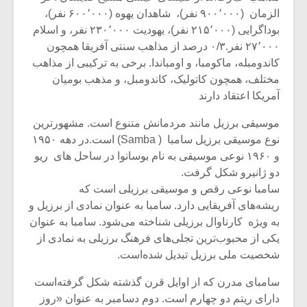
شیش و نیم»
موسیقی فی
الزمان (۹۰۰٬۰۰۰ نفر)، شاهدان یهوه (۶۰۰٬۰۰۰ نفر)،
برگزار می 
بوداگرایی (۲۱۵٬۰۰۰ نفر)، یهودیت ۲۳۰٬۰۰۰ نفر، و اسلام
اگر نمی توانی
سکانسی به 
۲۷٬۰۰۰ نفر.۰/۳ درصد از مذاهب سنتی آفریقا همچون
مشهورترین باشی،
موسیقی فیلم 
کاندومبله، ماکومبا، و اومباندا. برخی به ترکیبی از مذاهب
بدنام ترین باش
مختلف، همچون کاتولیک، کاندومبل، و مذهب بومیان
آمریکا اعتقاد دارند
موسیقی برزیل مانند مردمانش متنوع است. مشهورترین
نوع موسیقی برزیل سامبا ( Samba) است.در دهه ۱۹۵۰
و ۱۹۶۰ نوعی موسیقی به نام بوسانوا در ساحل‌ های ریو
دو ژانیرو شکل گرفت.
سامبا نوعی رقص و موسیقی برزیلی است که
ریشه‌های آفریقایی دارد. سامبا به عنوان نمادی از برزیل و
به ویژه کارناوال برزیلی شناخته می‌شود. سامبا به عنوان
یکی از محبوب‌ترین تجلی‌های فرهنگ برزیلی به نمادی از
شخصیت ملی برزیل تبدیل شده‌است.
سامبای مدرن که از اوایل قرن گذشته شکل گرفته‌است
دارای ریتم دو چهارم است. دوم دسامبر به عنوان «روز