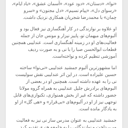
شیش و نیم»
موسیقی فی
«نوا»، «دستان»، «دود عود»، «آسمان عشق»، «یاد ایام»،
برگزار می 
«رسوای دل»، «پیام نسیم»، «دل مجنون» و «سرو
چمان» با محمدرضا شجریان همکاری نزدیک داشت.
اگر نمی توانی
سکانسی به 
مشهورترین باشی،
موسیقی فیلم 
او علاوه بر نوازندگی در کار آهنگسازی نیز فعال بود و
بدنام ترین باش
آلبوم‌های میهمان تو، پاییز نیزار و مونس جان از جمله
فعالیت‌های او در زمینه آهنگسازی است. عندلیبی همچنین
قطعات ابوالحسن صبا را با نی و به صورت ردیف
آموزشی تنظیم کرده و نواخته‌است.
اما مشهورترین آلبوم جمشید عندلیبی «نی‌نوا» ساخته
حسین علیزاده است. در این اثر عندلیبی نقش سولیست
نی را به عهده داشته است. همچنین او در بعضی از
البوم‌های برادرش جلیل عندلیبی به همراه گروه مولانا
جضور داشته که غیر از بخش همنوازی، تکنوازی‌های قابل
توجهی نیز از او در آلبوم‌های «بی‌قرار» و «هی گل» از او
به یادگار مانده است.
جمشید عندلیبی به عنوان مدرس ساز نی نیز به فعالیت
می‌پرداخت و نوازندگانی را به جامعه هنری تقدیم کرد.