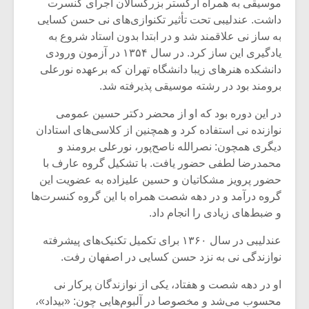
موسیقی به همراه ارکستر بزرگسالان اجرای کنسرت
داشت. عندلیبی تحت تأثیر تکنوازی‌های نی حسن کسایی
به ساز نی علاقمند شد و در ابتدا بدون استاد شروع به
یادگیری این ساز کرد. در سال ۱۳۵۴ در آزمون ورودی
دانشکده هنرهای زیبا دانشگاه تهران که برعهده نورعلی
برومند بود در رشته موسیقی ‌پذیرفته شد.
در این دوره بود که او از محضر دکتر حسین عمومی
نوازنده نی استفاده کرد و همچنین از کلاسی‌های استادان
دیگری همچون: نصرالله ناصح‌پور، نورعلی برومند و
محمدرضا لطفی حضور یافت. با تشکیل گروه عارف با
حضور پرویز مشکاتیان و حسین علیزاده به عضویت این
گروه درآمد و در دهه شصت همراه با این گروه کنسرت‌ها
و ضبط‌های زیادی را انجام داد.
میکلوش روژا
موریس ژار
عندلیبی در سال ۱۳۶۰ برای تکمیل تکنیک‌های پیشرفته
نوازندگی نی به نزد حسن کسایی در اصفهان رفت.
یادداشتی بر موسیقی
دوره آموزش
او در دهه شصت و هفتاد، یکی از نوازندگان پرکار نی
متن فیلم «متری
موسیقی بر
محسوب می‌شد و مخصوصا در آلبوم‌هایی چون: «بیداد»،