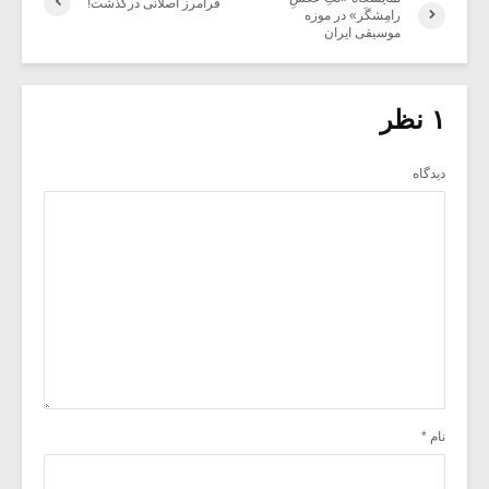
فرامرز اصلانی درگذشت!
رامِشگَر» در موزه
موسیقی ایران
۱ نظر
دیدگاه
نام
*