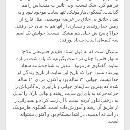
فراهم کرد، شک نیست، ولی تاثیرات مثبت‌اش را هم
گذاشت. گفتگوی هارمونیک، تنها سایت موجود نبود و به
تعداد خلایق بی‌اخلاق در عرصه موسیقی، مثل قارچ از
زمین خدا روئیدند و بسیاری از آنها هم به امان خدا رفتند.
چرا؟ پاسخ‌اش خیلی هم مشکل نیست؛ جوابش یک اسم
سه کلمه‌ای است‌: سجاد پورقناد!
مشکل است که به قول استاد فقیدم حسینعلی ملاح:
«مهار قلم را چنان در دست بگیرم» که یادداشت درباره
سایت گفتگوی هارمونیک، تبدیل به شناخت‌نامه سجاد
پورقناد نشود. چرا که تاریخ این سایت از تاریخ زندگی او
جدا نیست. جوانی ۲۲ ساله بود و اکنون مردی ۴۲ ساله
شده که بهترین سال‌های جوانی و بارآوری زندگانی‌اش را
جرعه‌جرعه به پای این سایت ریخته و نهالی نازک را تبدیل
به درختی تناور کرده است. با آن رشد کرده و بسیارانی را
از طریق آن رشد و آموزش داده است. گفتگوی هارمونیک
در اشاعه اندیشه، در ابتدا پیشگام بود و اکنون پشتوانه
است.