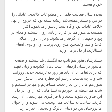
خودم هستم.
هجده سال فعالیت قلمی در مطبوعات کاغذی، عاداتی را
در من و بیشتر همنسلانم ریشه بسته بود که خروج از آنها،
خلاف عادات بود و گاه بسیار دشوار می‌نمود. اکثر
همنسلانم هنوز هم در کار با رایانه، روان نیستند و مدام در
پیچ و خم‌های آن گرفتار می‌شوند و برای دوران طلایی
کاغذ و قلم و تصحیح متن روی پرینت اول و دوم، آه‌های
نستالژیک از دل برمی‌آورند.
بیشترشان هنوز هم تایپ ده انگشتی بلد نیستند و صفحه
مانیتور برایشان اژدهایی است دهان گشوده و زبان نفهم
که برای تعامل با آن باید هر روز به ترفندی جدید، روزآمد
میکلوش روژا
موریس ژار
شد و… چه هاست در سر این قطره محال اندیش! پس
هنوز هم ما در این دیار جدید، مسافریم و مهاجر نیستیم و
شاید هم غبطه می‌خوریم به نسل‌هایی که از اول در دل
این فناوری متولد شدند و با فراگیری مهارت‌های آن رشد
کردند، ساعت به ساعت هم آپ‌دیت می شوند و از احوال
یادداشتی بر موسیقی
دوره آموزش
متن فیلم «متری
موسیقی بر
ما برزخیان بین دو دنیای آنالوگ و دیجیتال خبر ندارند.