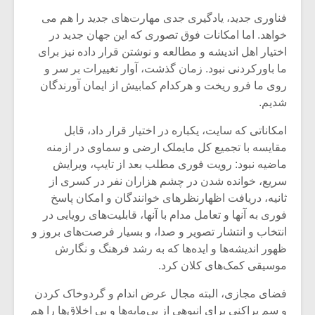
شیش و نیم»
موسیقی فی
برگزار می 
فناوری جدید، یادگیری جدی مهارت‌های جدید را هم می
خواهد. اما امکانات فوق تصوری که این جهان جدید در
اگر نمی توانی
سکانسی به 
اختیار اهل اندیشه و مطالعه و نوشتن قرار داده نیز برای
مشهورترین باشی،
موسیقی فیلم 
ما باورکردنی نبود. زمان گذشت، آوار تغییرات بر سر و
بدنام ترین باش
روی ما فرو ریخت و هرکدام کمابیش از ایمان آورندگان
شدیم.
امکاناتی که سایت، یکباره در اختیار قرار داد، قابل
مقایسه با تجمیع کل مایملک ارضی و سماوی در ازمنه
ماضیه نبود: رویت فوری مطلب بعد از تایپ، ویرایش
سریع، خوانده شدن در چشم هزاران نفر در کسری از
ثانیه، دریافت اظهارنظرهای خوانندگان و امکان پاسخ
فوری به آنها و تعامل مدام با آنها، قابلیت‌های رویایی در
انتخاب و انتشار تصویر و صدا، و بسیار فرصت‌های بروز و
ظهور اندیشه‌ها و ایده‌ها که به رشد فرهنگ و نگارش
موسیقی کمک‌های کلان کرد.
فضای مجازی، البته مجال عرض اندام و گردوخاک کردن
و سم پراکنی برای انبوهی از بی‌مایه‌ها و بی اخلاق‌ها را هم