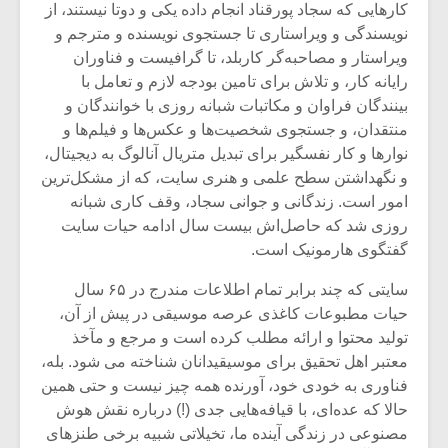
کارهایی که سجاد پورقناد انجام داده یکی و دوتا نیستند، از
نویسندگی و ویراستاری تا جستجوی نویسنده و مترجم و
ویراستار و مصاحبه‌گر کاربلد، تا گرافیست و فناوران
رایانه کار، و تلاش برای تامین بودجه لازم و تعامل با
بینندگان فراوان و مکاتبات شبانه روزی با خوانندگان و
منتقدان، و جستجوی شخصیت‌ها و عکس‌ها و فیلم‌ها و
نوارها و کار نفسگیر برای تبدیل متریال آنالوگ به دیجیتال،
و نگهداشتن سطح علمی و هنری سایت، که از مشکل‌ترین
امور است. زندگانی و جوانی سجاد، وقف کاری شبانه
روزی شد که حاصل‌اش بیست سال ادامه حیات سایت
گفتگوی هارمونیک است.
سایتی که چند برابر تمام اطلاعات مندرج در ۶۵ سال
حیات مطبوعات کاغذی عرصه موسیقی در پیش از آن،
تولید محتوا و ارائه مطلب کرده است و مرجع و مآخذ
معتبر اهل تحقیق برای موسیقیدانان شناخته می شود.‌ بله،
فناوری به خودی خود، آورنده همه چیز نیست و حتی همین
حالا که عده‌ای، با قیافه‌هایی جدی (!) درباره نقش هوش
مصنوعی در زندگی آینده ما، تخیلاتی شبیه برخی طنزهای