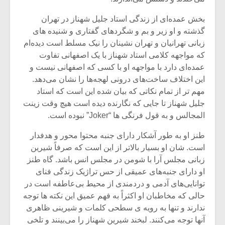
بخش عمده‌ای از زندگی استاد جلیل شهناز در تهران
گذشته و او زیر و بم و شگردهای گفتاری و شنیده های
زبانی تهرانیان و تهران نشینان را نیک مسلط است دیده‌ام
که مواجهه کلامی استاد شهناز با یک اصفهانی تفاوت
عمده‌ای دارد با مواجهه او با کسی که اصفهانی نیست و
این اختلاف ساخت‌های درونی لهجه‌ها را نشان می‌دهد.
مهم تر از تمام نکاتی که بیان شده این است که استاد
جلیل شهناز تا جایی که نگارنده دیده است هیچ وقت زینت
المجالس و به قول فرنگی ها “Joker” نبوده است.
طنز او به طور آشکار دارای جنبه محتوا محور و هدفدار
است. شان او بسیار بالاتر از این است که صرفاً شیرین
میکلوش روژا
موریس ژار
زبانی مجلس آرا با شومن در مجلس انس باشد. گاه طنز
او دارای جنبه‌های عمیقی از حس تراژیک زندگی فنای
توانایی‌های آدمی و دردمندی از محیط بی‌عاطفه است در
حالی که مخاطبان او اکثراً به فهم عمیق این نکته ها توجه
یادداشتی بر موسیقی
دوره آموزش
ندارند و تنها به رویه ی سطحی کلمات و شیرینی ظاهری
متن فیلم «متری
موسیقی بر
آنها توجه می‌کنند. لبخند شیرین شهناز را می‌بینند و تلخی