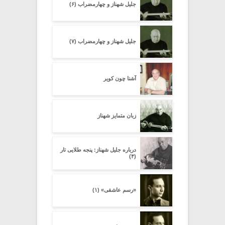
جلیل شهناز و چهارمضراب (۶)
جلیل شهناز و چهارمضراب (۷)
آشنا چون کویر
زبان متمایز شهناز
درباره جلیل شهناز: پنجه طلایى تار
(۴)
«رسم عاشقی» (۱)