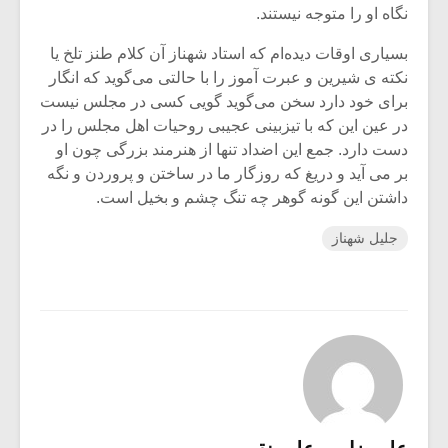
شیش و نیم»
موسیقی فی
نگاه او را متوجه نیستند.
برگزار می 
بسیاری اوقات دیده‌ام که استاد شهناز آن کلام طنز تلخ یا
اگر نمی توانی
سکانسی به 
نکته ی شیرین و عبرت آموز را با حالتی می‌گوید که انگار
مشهورترین باشی،
موسیقی فیلم 
برای خود دارد سخن می‌گوید گویی کسی در مجلس نیست
بدنام ترین باش
در عین این که با تیزبینی عجیبی روحیات اهل مجلس را در
دست دارد. جمع این اضداد تنها از هنرمند بزرگی چون او
بر می آید و دریغ که روزگار ما در ساختن و پروردن و نگه
داشتن این گونه گوهر چه تنگ چشم و بخیل است.
جلیل شهناز