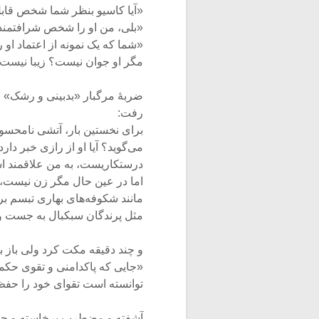
«آیا کاسیو بنظر شما شخص قاب
«بلى، من او را شخص شرافتمند 
«شما که یک نمونه از اعتماد او
مگر او جوان نیست؟ زیبا نیست؟ 
ضربهٔ مرگبار «بدبینی و رشک» با
رفت:
برای نخستین بار، آتشی نامحس
می‌گوید؟ آیا او از رازی خبر دار
درستکاریست، به من علاقمند ا
اما در عین حال مگر زن نیست، جو
مانند شکوفه‌های بهاری تبسم بر
مثل پرندگان سبکبال به جست و 
و چند دقیقه مکت کرد ولی باز ب
«جایی که پاکدامنی و تقوی حکمفر
توانسته است تقوای خود را حفظ
آشفته و مضطرب برخاسته و چند