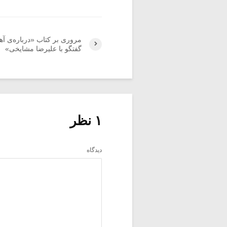
مروری بر کتاب «درباره‌ی آه
گفتگو با علیرضا مشایخی»
۱ نظر
دیدگاه