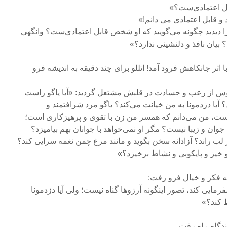
ل اعتمادی‌ست؟»
و قابل اعتمادی می دانم!»
 را دیدید چگونه می‌گویید که او شخص قابل اعتمادی‌ست؟ وانگهی
بیان نافذ و دلنشینی ندارد؟»
 اثر جانکاهش فرود آمد! اتللو برای چند دقیقه به اندیشه فرو
وس از رعب و حسادت در قلبش مشتعل گردید: «آیا یاگو راست
د؟ آیا دزدمونا به من خیانت می‌کند؟ یاگو مرد شرافتمند و
ست، من می‌دانم که همسر من زن با تقوی و پرهیزکاری است؛
ان و زیبا نیست؟ مگر او نمی‌خواهد با جوانان بهم بیامیزد؟
 لب راند؟ آزادانه سخن بگوید و مانند مرغ چمن نغمه سرایی کند؟
خیز و پایکوبی و نشاط برخیزد؟»
ه فکر و خیال فرو رفت:
مایی کند، تصور اینگونه آرزوها گناه نیست؛ ولی آیا دزدمونا
 کند؟»
گام راه رفت.