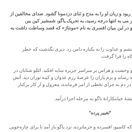
بود و زبان او را به مدح و ثنای دزدمونا گشود. صدای مخالفین از
می به انتها درجه رسید، به تحریک یاگو، شمشیر کین بین
 در این میان افسری به نام «مونتاژ» که قصد وساطت داشت به
شم و عداوت را به یکباره دامن زد. دیری نگذشت که خطر
ه را فرا گرفت.
و وحشت و هراس بر سراسر جزیره سایه افکند. اتللو شتابان در
 رساند و بزم یاران را عرصهٔ رزم عدوان و کینه توزان دید. آتش
ر دم به جزای تخطی از امر فرمانده، معزول و از کار برکنار
ٔ خیانتکارانهٔ یاگو به مرحله اجرا درآمد.
*تغییر پرده*
که کاسیو، افسرده و حرمانزده، نزد یاگو باز آمد تا برای چاره‌جویی