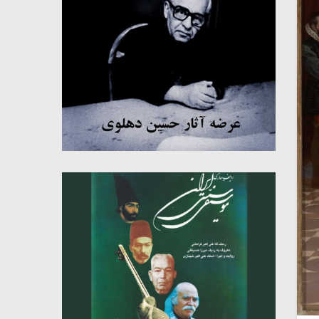
میکلوش روژا
موریس ژار