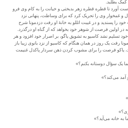
 کمک بطلبد.
دست آورد تا قطره قطره زهر بدبختی و خیانت را به کام وی فرو
 و غمخوار وی را تحریک کرد که برای وساطت، پنهانی نزد
ود را پسندید و در غیبت اتللو به خانهٔ او رفت دزدمونا شرح
که در اولین فرصت از شوهر خود بخواهد که از گناه او درگذرد.
خود تسلیم نشد کاسیو به تشویق یاگو، بر اصرار خود افزود و هر
نا رفت یک روز در همان هنگام که کاسیو از نزد بانوی زیبا باز
د، یاکو فرصت را برای مشوب کردن ذهن سردار پاکدل غنیمت
ا یک سؤال دوستانه بکنم؟»
 آمد می‌کند؟»
ری؟»
به خانه می‌آید؟»