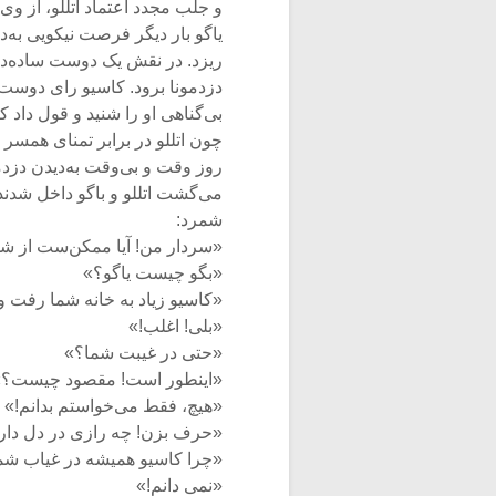
و جلب مجدد اعتماد اتللو، از وی
یاگو بار دیگر فرصت نیکویی به‌
ریزد. در نقش یک دوست ساده‌دل
دزدمونا برود. کاسیو رای دوست خ
بی‌گناهی او را شنید و قول داد 
چون اتللو در برابر تمنای همسر 
روز وقت و بی‌وقت به‌دیدن دزدمو
می‌گشت اتللو و باگو داخل شدن
شمرد:
«سردار من! آیا ممکن‌ست از شم
«بگو چیست یاگو؟»
«کاسیو زیاد به خانه شما رفت و
«بلی! اغلب!»
«حتی در غیبت شما؟»
«اینطور است! مقصود چیست؟»
«هیچ، فقط می‌خواستم بدانم!»
«حرف بزن! چه رازی در دل دا
«چرا کاسیو همیشه در غیاب شما 
«نمی دانم!»